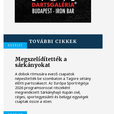
TOVÁBBI CIKKEK
KÖZÉLET
Megszelídítették a
sárkányokat
A dobok ritmusára evező csapatok
népesítették be szombaton a Tagore sétány
előtti partszakaszt. Az Európa Sportrégiója
2026 programsorozat részeként
megrendezett Sárkányhajó Kupán civil,
céges, sportegyesületi és belügyi egységek
csaptak össze a vízen.