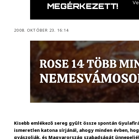
2008. OKTÓBER 23. 16:14
Kisebb emlékező sereg gyűlt össze spontán Gyulafir
ismeretlen katona sírjánál, ahogy minden évben, hog
gyászolják, és Magyarország szabadságát ünnepeljé