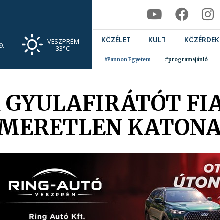
KÖZÉLET
KULT
KÖZÉRDEK
VESZPRÉM
9.
33°C
#Pannon Egyetem
#programajánló
GYULAFIRÁTÓT FIA
SMERETLEN KATONA