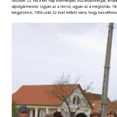
október 23. Ha a két nap eseményeit összehasonlítjuk, érd
alpolgármester. Ugyan az a terror, ugyan az a megtorlás. 184
kiegyezésre, 1956 után 32 évet kellett várni, hogy beszélhess