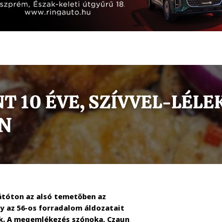
átóton az alsó temetőben az
y az 56-os forradalom áldozatait
k. A megemlékezés szónoka, Czaun