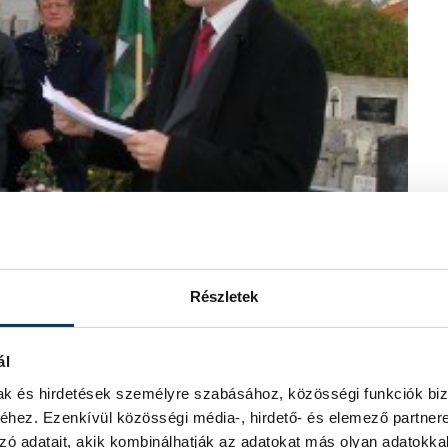
Részletek
ál
mak és hirdetések személyre szabásához, közösségi funkciók biz
hez. Ezenkívül közösségi média-, hirdető- és elemező partner
zó adatait, akik kombinálhatják az adatokat más olyan adatokka