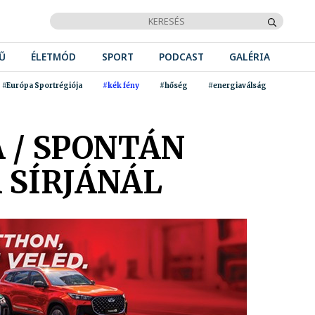
Ű
ÉLETMÓD
SPORT
PODCAST
GALÉRIA
#Európa Sportrégiója
#kék fény
#hőség
#energiaválság
 / SPONTÁN
 SÍRJÁNÁL