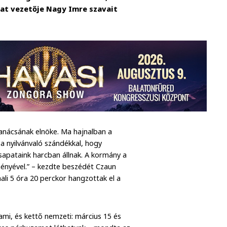
at vezetője Nagy Imre szavait
anácsának elnöke. Ma hajnalban a
a nyilvánvaló szándékkal, hogy
pataink harcban állnak. A kormány a
ményével.” – kezdte beszédét Czaun
ali 5 óra 20 perckor hangzottak el a
ami, és kettő nemzeti: március 15 és