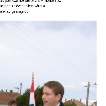
ekes párhuzamot láthatunk – mondta az
8-ban 12 évet kellett várni a
ünk az igazságról.