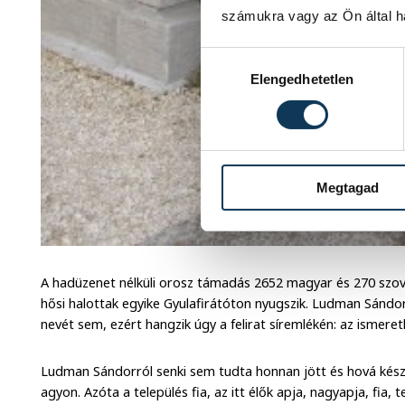
számukra vagy az Ön által ha
Hozzájárulás kiválasztása
Elengedhetetlen
Megtagad
A hadüzenet nélküli orosz támadás 2652 magyar és 270 szovj
hősi halottak egyike Gyulafirátóton nyugszik. Ludman Sánd
nevét sem, ezért hangzik úgy a felirat síremlékén: az ismeret
Ludman Sándorról senki sem tudta honnan jött és hová készü
agyon. Azóta a település fia, az itt élők apja, nagyapja, fia