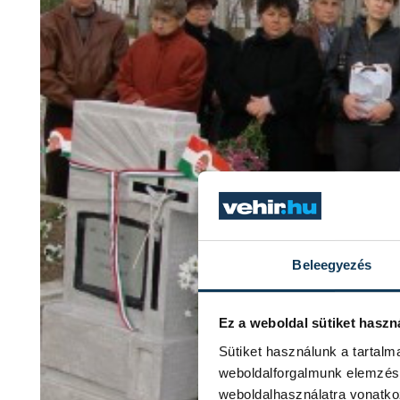
Beleegyezés
Ez a weboldal sütiket haszn
Sütiket használunk a tartal
weboldalforgalmunk elemzésé
weboldalhasználatra vonatko