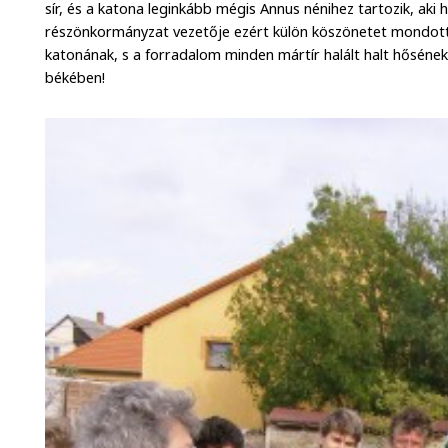
sír, és a katona leginkább mégis Annus nénihez tartozik, aki
részönkormányzat vezetője ezért külön köszönetet mondott 
katonának, s a forradalom minden mártír halált halt hősének
békében!