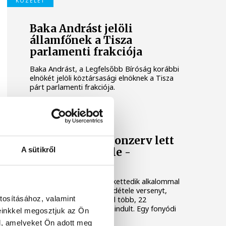
KÖZÉLET
Baka Andrást jelöli
államfőnek a Tisza
parlamenti frakciója
Baka Andrást, a Legfelsőbb Bíróság korábbi
elnökét jelöli köztársasági elnöknek a Tisza
párt parlamenti frakciója.
BALATON
Egy furcsa halkonzerv lett
A sütikről
az Év Strandétele -
mutatjuk!
A Balatoni Kör idén tizenkettedik alkalommal
hirdette meg az év strandétele versenyt,
tosításához, valamint
amelyre minden eddiginél több, 22
vendéglátóhely 44 étellel indult. Egy fonyódi
einkkel megosztjuk az Ön
hely nyert...
l, amelyeket Ön adott meg