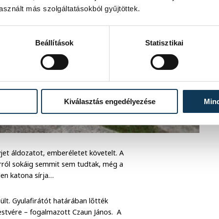
sznált más szolgáltatásokból gyűjtöttek.
Beállítások
Statisztikai
Kiválasztás engedélyezése
Min
et áldozatot, emberéletet követelt. A
orról sokáig semmit sem tudtak, még a
len katona sírja…
lt. Gyulafirátót határában lőtték
, testvére – fogalmazott Czaun János. A