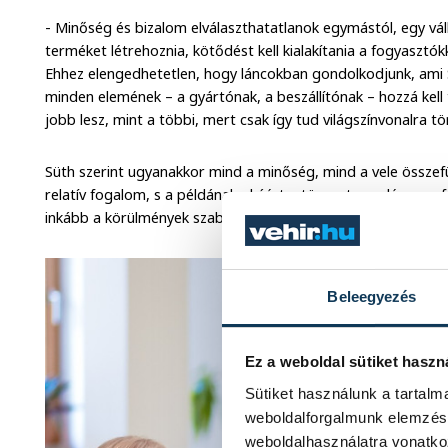
- Minőség és bizalom elválaszthatatlanok egymástól, egy vál
terméket létrehoznia, kötődést kell kialakítania a fogyasztók
Ehhez elengedhetetlen, hogy láncokban gondolkodjunk, ami Sü
minden elemének – a gyártónak, a beszállítónak – hozzá kell 
jobb lesz, mint a többi, mert csak így tud világszínvonalra tö
Süth szerint ugyanakkor mind a minőség, mind a vele össze
relatív fogalom, s a példának okáért a tömegtermelés sem fel
inkább a körülmények szabják meg.
Beleegyezés
Ez a weboldal sütiket haszn
Sütiket használunk a tartal
weboldalforgalmunk elemzésé
weboldalhasználatra vonatko