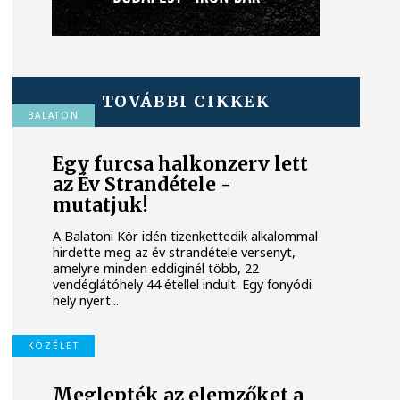
TOVÁBBI CIKKEK
BALATON
Egy furcsa halkonzerv lett
az Év Strandétele -
mutatjuk!
A Balatoni Kör idén tizenkettedik alkalommal
hirdette meg az év strandétele versenyt,
amelyre minden eddiginél több, 22
vendéglátóhely 44 étellel indult. Egy fonyódi
hely nyert...
KÖZÉLET
Meglepték az elemzőket a