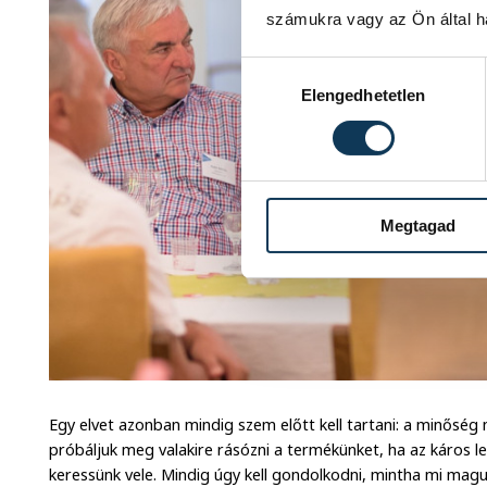
számukra vagy az Ön által ha
Hozzájárulás kiválasztása
Elengedhetetlen
Megtagad
Egy elvet azonban mindig szem előtt kell tartani: a minőség
próbáljuk meg valakire rásózni a termékünket, ha az káros l
keressünk vele. Mindig úgy kell gondolkodni, mintha mi mag