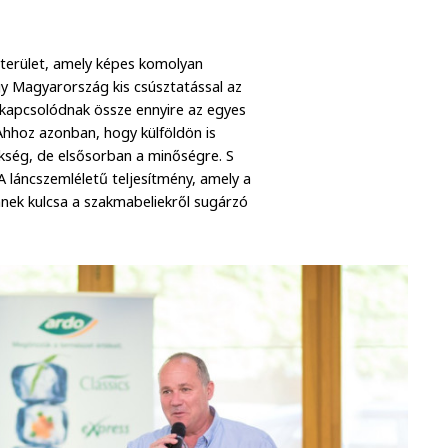
i terület, amely képes komolyan
ogy Magyarország kis csúsztatással az
 kapcsolódnak össze ennyire az egyes
Ahhoz azonban, hogy külföldön is
kség, de elsősorban a minőségre. S
láncszemléletű teljesítmény, amely a
nnek kulcsa a szakmabeliekről sugárzó