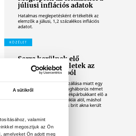
júliusi inflációs adatok
Hatalmas meglepetésként értékelték az
elemzők a júliusi, 1,2 százalékos inflációs
adatot.
KÖZÉLET
Sorra kerülnek elő
világháborús leletek az
alacsony Dunából
A folyó rekordalacsony vízállása miatt egy
csaknem komplett, II. világháborús német
A sütikről
DKW NZ 350-1 motorkerékpárbukkant elő a
Batthyány téri rakpart sziklái alól, máshol
pedig egy közel féltonnás brit akna került
elő.
tosításához, valamint
einkkel megosztjuk az Ön
l, amelyeket Ön adott meg