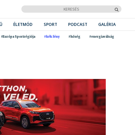
Ű
ÉLETMÓD
SPORT
PODCAST
GALÉRIA
#Európa Sportrégiója
#kék fény
#hőség
#energiaválság