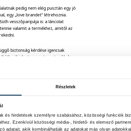
lalatnak pedig nem elég pusztán egy jó
kal, egy „love brandet” létrehoznia.
th vesszőparipája is: a láncolat
tennie valamit a termékhez, amitől az
rekedni.
függő biztonság kérdése igencsak
tétlenül jelent rosszat – azt sokkal
Részletek
ál
mak és hirdetések személyre szabásához, közösségi funkciók biz
hez. Ezenkívül közösségi média-, hirdető- és elemező partner
zó adatait, akik kombinálhatják az adatokat más olyan adatokka