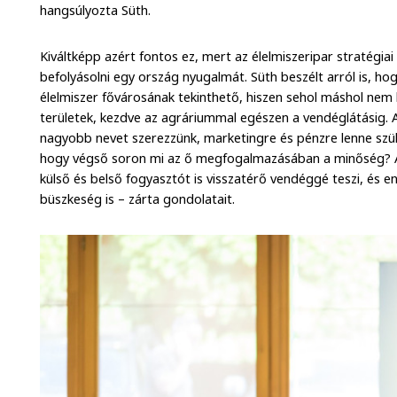
hangsúlyozta Süth.
Kiváltképp azért fontos ez, mert az élelmiszeripar stratégia
befolyásolni egy ország nyugalmát. Süth beszélt arról is, h
élelmiszer fővárosának tekinthető, hiszen sehol máshol nem
területek, kezdve az agráriummal egészen a vendéglátásig. 
nagyobb nevet szerezzünk, marketingre és pénzre lenne szü
hogy végső soron mi az ő megfogalmazásában a minőség? A 
külső és belső fogyasztót is visszatérő vendéggé teszi, és e
büszkeség is – zárta gondolatait.