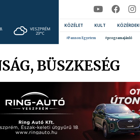
KÖZÉLET
KULT
KÖZÉRDEK
VESZPRÉM
8.
23°C
#Pannon Egyetem
#programajánló
NSÁG, BÜSZKESÉG