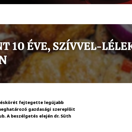
déskörét fejtegette legújabb
meghatározó gazdasági szereplőit
b. A beszélgetés elején dr. Süth