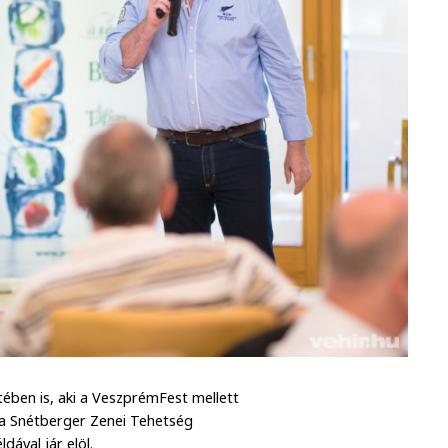
ében is, aki a VeszprémFest mellett
t, a Snétberger Zenei Tehetség
ával jár elöl.