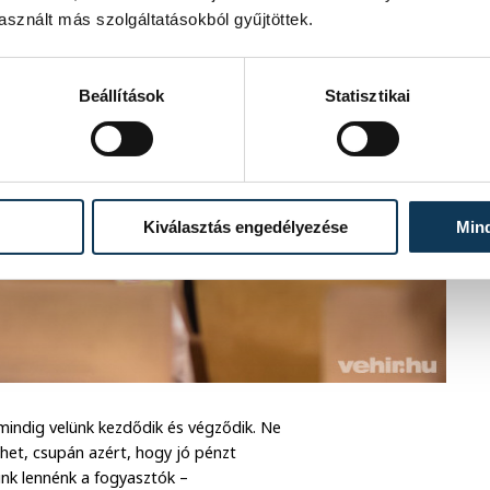
sznált más szolgáltatásokból gyűjtöttek.
Beállítások
Statisztikai
Kiválasztás engedélyezése
Min
 mindig velünk kezdődik és végződik. Ne
ehet, csupán azért, hogy jó pénzt
unk lennénk a fogyasztók –