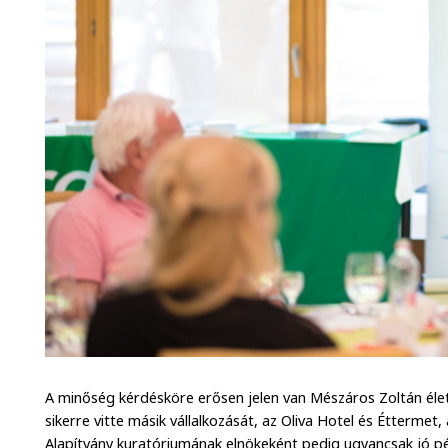
A minőség kérdésköre erősen jelen van Mészáros Zoltán élet
sikerre vitte másik vállalkozását, az Oliva Hotel és Étterme
Alapítvány kuratóriumának elnökeként pedig ugyancsak jó péld