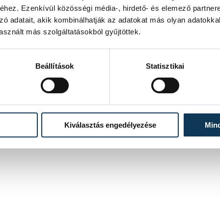
hez. Ezenkívül közösségi média-, hirdető- és elemező partner
zó adatait, akik kombinálhatják az adatokat más olyan adatokka
sznált más szolgáltatásokból gyűjtöttek.
Beállítások
Statisztikai
Kiválasztás engedélyezése
Min