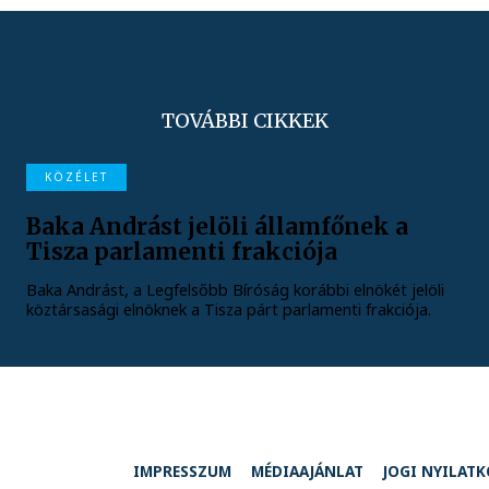
TOVÁBBI CIKKEK
KÖZÉLET
Baka Andrást jelöli államfőnek a
Tisza parlamenti frakciója
Baka Andrást, a Legfelsőbb Bíróság korábbi elnökét jelöli
köztársasági elnöknek a Tisza párt parlamenti frakciója.
IMPRESSZUM
MÉDIAAJÁNLAT
JOGI NYILAT