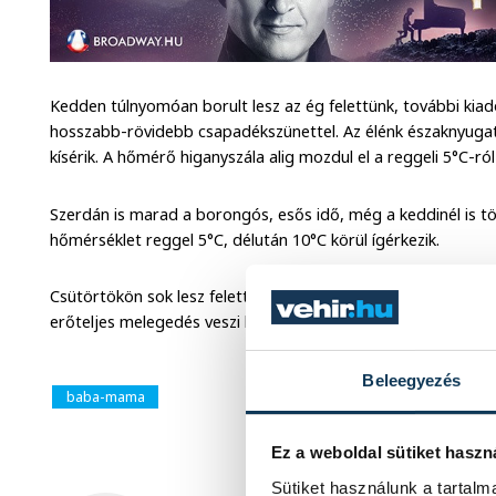
Kedden túlnyomóan borult lesz az ég felettünk, további kia
hosszabb-rövidebb csapadékszünettel. Az élénk északnyugati
kísérik. A hőmérő higanyszála alig mozdul el a reggeli 5°C-ról 
Szerdán is marad a borongós, esős idő, még a keddinél is töb
hőmérséklet reggel 5°C, délután 10°C körül ígérkezik.
Csütörtökön sok lesz felettünk a felhő, de már szárazabb lesz
erőteljes melegedés veszi kezdetét, a hétvégén 20°C-os ma
Beleegyezés
baba-mama
Ez a weboldal sütiket haszn
Sütiket használunk a tartal