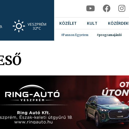
KÖZÉLET
KULT
KÖZÉRDEK
VESZPRÉM
9.
32°C
#Pannon Egyetem
#programajánló
ESŐ