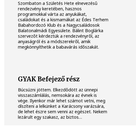
Szombaton a Születés Hete elnevezésű
rendezvény keretében, hasznos
programokkal várta az anyukákat,
családokat és a kismamákat az Édes Terhem
Babahordozó Klub és a Nagycsaládosok
Balatonalmádi Egyesülete. Bálint Boglárka
szervezőt kérdeztük a rendezvényről, az
anyaságról és a módszerekről, amik
megkönnyíthetik a babavárás időszakát.
GYAK Befejező rész
Búcsúzni jöttem. Elkezdődött az ünnepi
visszaszámlálás, nemsokára az évnek is
vége. Ilyenkor már lehet számot vetni, meg
díszíteni a lelkünket a Karácsony varázsára,
de lehet észre sem venni az egészet. Nekem
lezárult egy szakasz, az biztos…