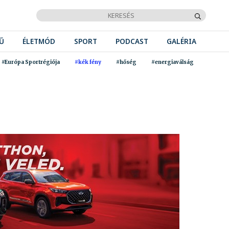
Ű
ÉLETMÓD
SPORT
PODCAST
GALÉRIA
#Európa Sportrégiója
#kék fény
#hőség
#energiaválság