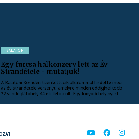
BALATON
Egy furcsa halkonzerv lett az Év
Strandétele - mutatjuk!
A Balatoni Kör idén tizenkettedik alkalommal hirdette meg
az év strandétele versenyt, amelyre minden eddiginél több,
22 vendéglátóhely 44 étellel indult. Egy fonyódi hely nyert...
KOZAT