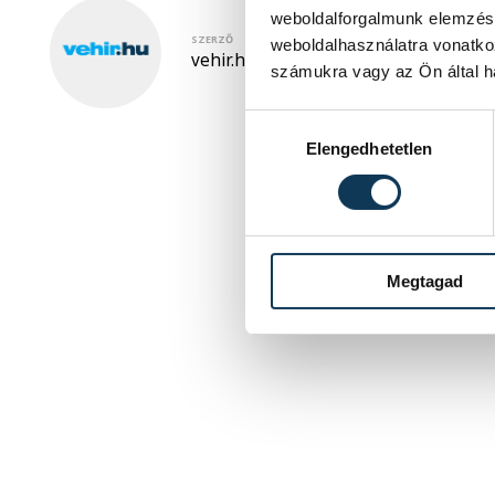
weboldalforgalmunk elemzésé
SZERZŐ
weboldalhasználatra vonatko
vehir.hu
számukra vagy az Ön által ha
Hozzájárulás kiválasztása
Elengedhetetlen
Megtagad