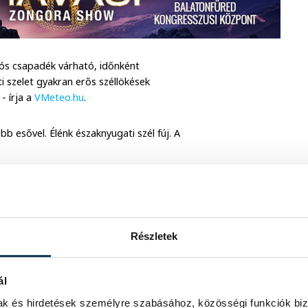
dós csapadék várható, időnként
 szelet gyakran erős széllökések
- írja a
VMeteo.hu
.
b esővel. Élénk északnyugati szél fúj. A
 az idő. Péntektől kisüt a nap és
ximumok valószínűek.
Részletek
ál
mak és hirdetések személyre szabásához, közösségi funkciók biz