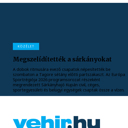
KÖZÉLET
Megszelídítették a sárkányokat
A dobok ritmusára evező csapatok népesítették be
szombaton a Tagore sétány előtti partszakaszt. Az Európa
Sportrégiója 2026 programsorozat részeként
megrendezett Sárkányhajó Kupán civil, céges,
sportegyesületi és belügyi egységek csaptak össze a vízen.