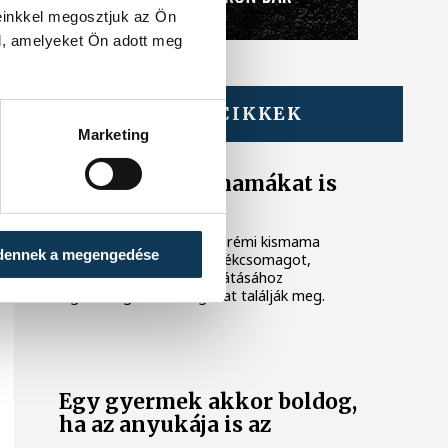
einkkel megosztjuk az Ön
l, amelyeket Ön adott meg
TOVÁBBI CIKKEK
Marketing
Veszprémi kismamákat is
támogattak
Három egyedülálló veszprémi kismama
dennek a megengedése
vehet át életkezdő ajándékcsomagot,
amiben az újszülöttek ellátásához
legszükségesebb dolgokat találják meg.
Egy gyermek akkor boldog,
ha az anyukája is az