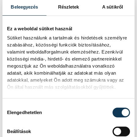
elleni felkészülési mérkőzés első 15
Beleegyezés
Részletek
A sütikről
percében nem sikerült megvalósítaniuk a
megbeszélteket.
Ez a weboldal sütiket használ
Sütiket használunk a tartalmak és hirdetések személyre
szabásához, közösségi funkciók biztosításához,
"Nagyon fontos lesz a világversenyen,
valamint weboldalforgalmunk elemzéséhez. Ezenkívül
hogy amit előre eltervezünk, azt precízen
közösségi média-, hirdető- és elemező partnereinkkel
végre kell hajtani. A németek ellen volt
megosztjuk az Ön weboldalhasználatra vonatkozó
három olyan hiba, ami bármilyen
adatait, akik kombinálhatják az adatokat más olyan
adatokkal, amelyeket Ön adott meg számukra vagy az
mérkőzésen végzetes lehet. A hollandok
Ön által használt más szolgáltatásokból gyűjtöttek.
elleni két meccsen a hibák számának
csökkentése, a védelem megerősítése lesz
Hozzájárulás kiválasztása
a cél" - fejtette ki.
Elengedhetetlen
A stabil védekezés mellett megemlítette a
Beállítások