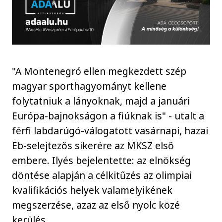
"A Montenegró ellen megkezdett szép
magyar sporthagyományt kellene
folytatniuk a lányoknak, majd a januári
Európa-bajnokságon a fiúknak is" - utalt a
férfi labdarúgó-válogatott vasárnapi, hazai
Eb-selejtezős sikerére az MKSZ első
embere. Ilyés bejelentette: az elnökség
döntése alapján a célkitűzés az olimpiai
kvalifikációs helyek valamelyikének
megszerzése, azaz az első nyolc közé
kerülés.