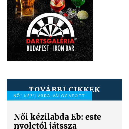
TOVÁBBI CIKKEK
NŐI KÉZILABDA-VÁLOGATOTT
Női kézilabda Eb: este
nyolctól játssza