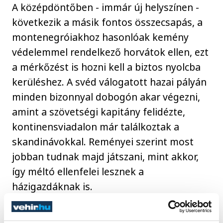
A középdöntőben - immár új helyszínen -
következik a másik fontos összecsapás, a
montenegróiakhoz hasonlóak kemény
védelemmel rendelkező horvátok ellen, ezt
a mérkőzést is hozni kell a biztos nyolcba
kerüléshez. A svéd válogatott hazai pályán
minden bizonnyal dobogón akar végezni,
amint a szövetségi kapitány felidézte,
kontinensviadalon már találkoztak a
skandinávokkal. Reményei szerint most
jobban tudnak majd játszani, mint akkor,
így méltó ellenfelei lesznek a
házigazdáknak is.
Az MTI kérdésére elmondta: a németek