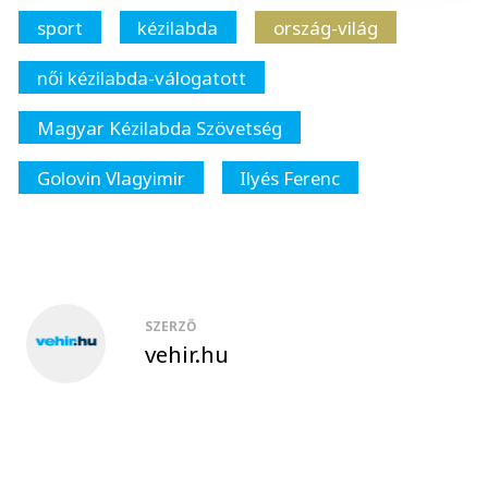
sport
kézilabda
ország-világ
női kézilabda-válogatott
Magyar Kézilabda Szövetség
Golovin Vlagyimir
Ilyés Ferenc
SZERZŐ
vehir.hu