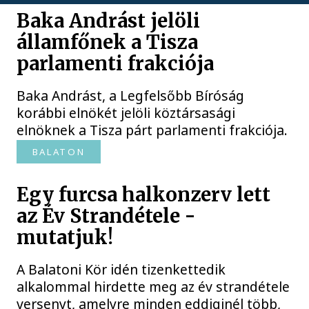
Baka Andrást jelöli
államfőnek a Tisza
parlamenti frakciója
Baka Andrást, a Legfelsőbb Bíróság
korábbi elnökét jelöli köztársasági
elnöknek a Tisza párt parlamenti frakciója.
BALATON
Egy furcsa halkonzerv lett
az Év Strandétele -
mutatjuk!
A Balatoni Kör idén tizenkettedik
alkalommal hirdette meg az év strandétele
versenyt, amelyre minden eddiginél több,