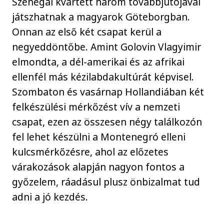
Szenegál kvartett három továbbjutójával
játszhatnak a magyarok Göteborgban.
Onnan az első két csapat kerül a
negyeddöntőbe. Amint Golovin Vlagyimir
elmondta, a dél-amerikai és az afrikai
ellenfél más kézilabdakultúrát képvisel.
Szombaton és vasárnap Hollandiában két
felkészülési mérkőzést vív a nemzeti
csapat, ezen az összesen négy találkozón
fel lehet készülni a Montenegró elleni
kulcsmérkőzésre, ahol az előzetes
várakozások alapján nagyon fontos a
győzelem, ráadásul plusz önbizalmat tud
adni a jó kezdés.