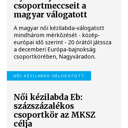
csoportmeccseit a
magyar válogatott
A magyar női kézilabda-válogatott
mindhárom mérkőzését - közép-
európai idő szerint - 20 órától játssza
a decemberi Európa-bajnokság
csoportkörében, Nagyváradon.
NŐI KÉZILABDA-VÁLOGATOTT
Női kézilabda Eb:
százszázalékos
csoportkör az MKSZ
célja