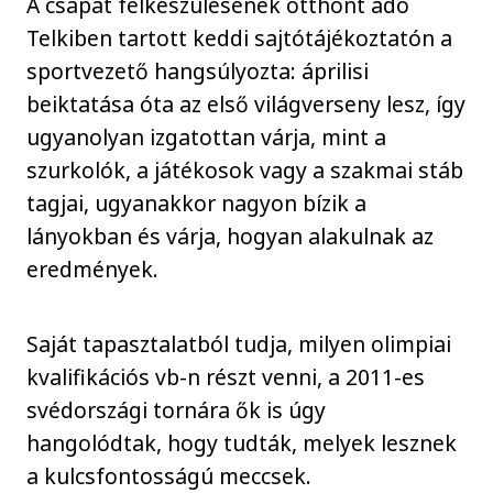
A csapat felkészülésének otthont adó
Telkiben tartott keddi sajtótájékoztatón a
sportvezető hangsúlyozta: áprilisi
beiktatása óta az első világverseny lesz, így
ugyanolyan izgatottan várja, mint a
szurkolók, a játékosok vagy a szakmai stáb
tagjai, ugyanakkor nagyon bízik a
lányokban és várja, hogyan alakulnak az
eredmények.
Saját tapasztalatból tudja, milyen olimpiai
kvalifikációs vb-n részt venni, a 2011-es
svédországi tornára ők is úgy
hangolódtak, hogy tudták, melyek lesznek
a kulcsfontosságú meccsek.