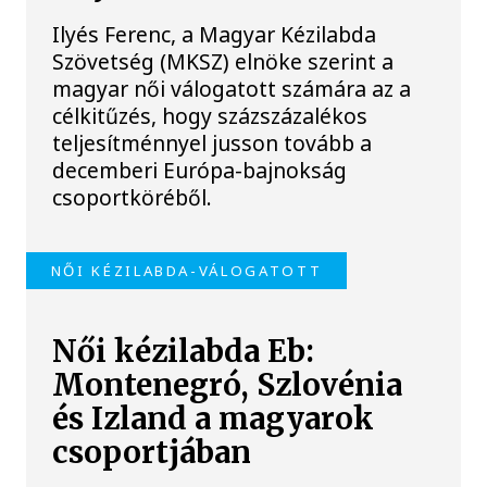
Ilyés Ferenc, a Magyar Kézilabda
Szövetség (MKSZ) elnöke szerint a
magyar női válogatott számára az a
célkitűzés, hogy százszázalékos
teljesítménnyel jusson tovább a
decemberi Európa-bajnokság
csoportköréből.
NŐI KÉZILABDA-VÁLOGATOTT
Női kézilabda Eb:
Montenegró, Szlovénia
és Izland a magyarok
csoportjában