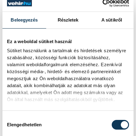
Beleegyezés
Részletek
A sütikről
Ez a weboldal sütiket használ
Sütiket használunk a tartalmak és hirdetések személyre
szabásához, közösségi funkciók biztosításához,
valamint weboldalforgalmunk elemzéséhez. Ezenkívül
közösségi média-, hirdető- és elemező partnereinkkel
megosztjuk az Ön weboldalhasználatra vonatkozó
TOVÁBBI CIKKEK
adatait, akik kombinálhatják az adatokat más olyan
ONE VESZPRÉM HC
adatokkal, amelyeket Ön adott meg számukra vagy az
Ön által használt más szolgáltatásokból gyűjtöttek.
A gólok mellett a
könnyek is potyogtak –
Hozzájárulás kiválasztása
Elengedhetetlen
Gasper Marguc