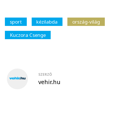
sport
kézilabda
ország-világ
Kuczora Csenge
SZERZŐ
vehir.hu