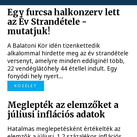
Egy furcsa halkonzerv lett
az Év Strandétele -
mutatjuk!
A Balatoni Kör idén tizenkettedik
alkalommal hirdette meg az év strandétele
versenyt, amelyre minden eddiginél több,
22 vendéglátóhely 44 étellel indult. Egy
fonyódi hely nyert...
KÖZÉLET
Meglepték az elemzőket a
júliusi inflációs adatok
Hatalmas meglepetésként értékelték az
elemzők a júliusi, 1,2 százalékos inflációs