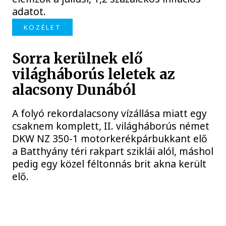
adatot.
KÖZÉLET
Sorra kerülnek elő
világháborús leletek az
alacsony Dunából
A folyó rekordalacsony vízállása miatt egy
csaknem komplett, II. világháborús német
DKW NZ 350-1 motorkerékpárbukkant elő
a Batthyány téri rakpart sziklái alól, máshol
pedig egy közel féltonnás brit akna került
elő.