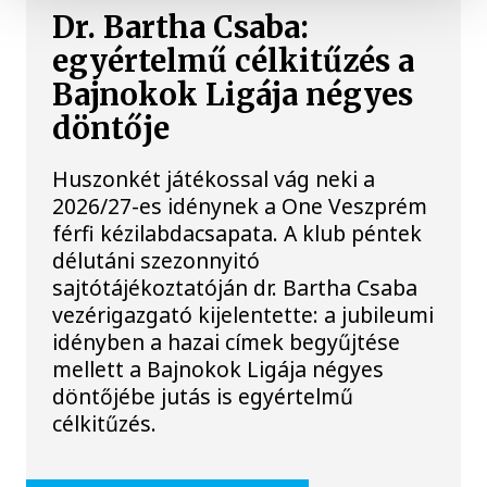
Dr. Bartha Csaba:
egyértelmű célkitűzés a
Bajnokok Ligája négyes
döntője
Huszonkét játékossal vág neki a
2026/27-es idénynek a One Veszprém
férfi kézilabdacsapata. A klub péntek
délutáni szezonnyitó
sajtótájékoztatóján dr. Bartha Csaba
vezérigazgató kijelentette: a jubileumi
idényben a hazai címek begyűjtése
mellett a Bajnokok Ligája négyes
döntőjébe jutás is egyértelmű
célkitűzés.