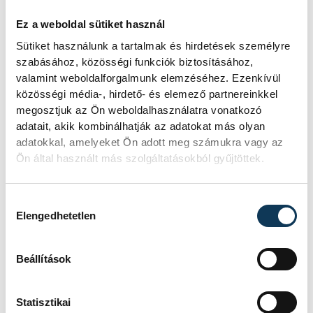
Általános Iskola tanulóinak műsora zárta.
Ez a weboldal sütiket használ
Sütiket használunk a tartalmak és hirdetések személyre
szabásához, közösségi funkciók biztosításához,
közélet
nemzeti ünnep
valamint weboldalforgalmunk elemzéséhez. Ezenkívül
közösségi média-, hirdető- és elemező partnereinkkel
Katanics Sándor
1848
megosztjuk az Ön weboldalhasználatra vonatkozó
adatait, akik kombinálhatják az adatokat más olyan
Varga Tamás
Gyulafirátót
adatokkal, amelyeket Ön adott meg számukra vagy az
Ön által használt más szolgáltatásokból gyűjtöttek.
Kádárta
Hozzájárulás kiválasztása
Elengedhetetlen
Beállítások
SZERZŐ
FOTÓS
Schöngrundtner
Vámosi
Tamás
Patrik
Statisztikai