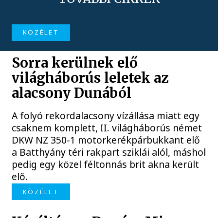
KÖZÉLET
Sorra kerülnek elő
világháborús leletek az
alacsony Dunából
A folyó rekordalacsony vízállása miatt egy
csaknem komplett, II. világháborús német
DKW NZ 350-1 motorkerékpárbukkant elő
a Batthyány téri rakpart sziklái alól, máshol
pedig egy közel féltonnás brit akna került
elő.
KÖZÉLET