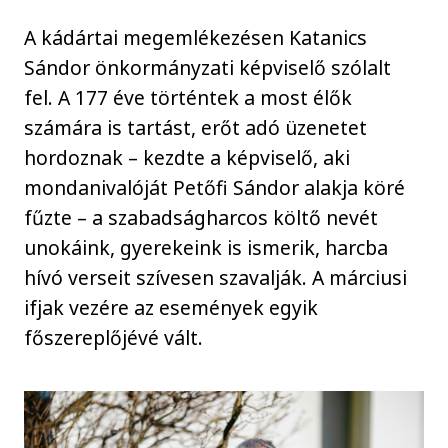
A kádártai megemlékezésen Katanics
Sándor önkormányzati képviselő szólalt
fel. A 177 éve történtek a most élők
számára is tartást, erőt adó üzenetet
hordoznak – kezdte a képviselő, aki
mondanivalóját Petőfi Sándor alakja köré
fűzte – a szabadságharcos költő nevét
unokáink, gyerekeink is ismerik, harcba
hívó verseit szívesen szavalják. A márciusi
ifjak vezére az események egyik
főszereplőjévé vált.