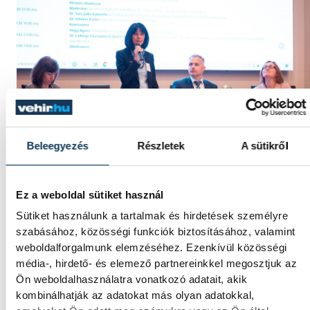
Beleegyezés
Részletek
A sütikről
Ez a weboldal sütiket használ
Sütiket használunk a tartalmak és hirdetések személyre
A konferencia szervezői hagyományteremtő
szabásához, közösségi funkciók biztosításához, valamint
szándékkal indították útjának a rendezvényt.
weboldalforgalmunk elemzéséhez. Ezenkívül közösségi
média-, hirdető- és elemező partnereinkkel megosztjuk az
Ön weboldalhasználatra vonatkozó adatait, akik
A négy szekciós konferencián szóba került a
kombinálhatják az adatokat más olyan adatokkal,