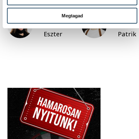
Megtagad
SZERZŐ
FOTÓS
Szabó
Vámos
Eszter
Patrik