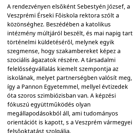
A rendezvényen elsőként Sebestyén József, a
Veszprémi Érseki Főiskola rektora szólt a
közönséghez. Beszédében a katolikus
intézmény múltjáról beszélt, és mai napig tar
történelmi küldetéséről, melynek egyik
szegmense, hogy szakambereket képez a
szociális ágazatok részére. A társadalmi
felelősségvállalás kiemelt szempontja az
iskolának, melyet partnerségben valósít meg,
így a Pannon Egyetemmel, mellyel évtizedek
óta szoros szimbiózisban van. A képzési
fókuszú együttműködés olyan
megállapodásokból áll, ami tudományos
orientációt is kapott, s a Veszprém vármegyei
felsőoktatást szolgálja.