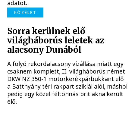
adatot.
KÖZÉLET
Sorra kerülnek elő
világháborús leletek az
alacsony Dunából
A folyó rekordalacsony vízállása miatt egy
csaknem komplett, II. világháborús német
DKW NZ 350-1 motorkerékpárbukkant elő
a Batthyány téri rakpart sziklái alól, máshol
pedig egy közel féltonnás brit akna került
elő.