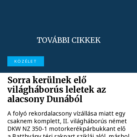
TOVÁBBI CIKKEK
KÖZÉLET
Sorra kerülnek elő
világháborús leletek az
alacsony Dunából
A folyó rekordalacsony vízállása miatt egy
csaknem komplett, II. világháborús német
DKW NZ 350-1 motorkerékpárbukkant elő
a Batthyány téri rakpart sziklái alól, máshol