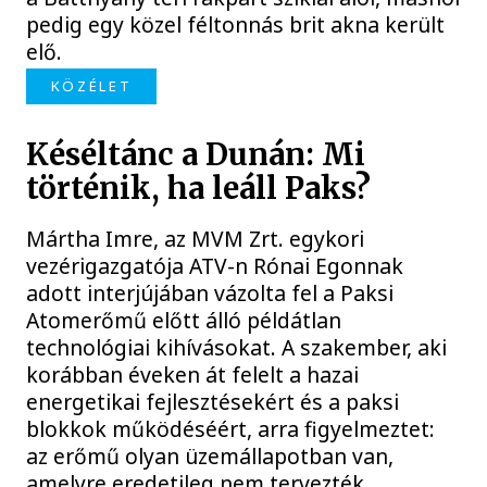
pedig egy közel féltonnás brit akna került
elő.
KÖZÉLET
Késéltánc a Dunán: Mi
történik, ha leáll Paks?
Mártha Imre, az MVM Zrt. egykori
vezérigazgatója ATV-n Rónai Egonnak
adott interjújában vázolta fel a Paksi
Atomerőmű előtt álló példátlan
technológiai kihívásokat. A szakember, aki
korábban éveken át felelt a hazai
energetikai fejlesztésekért és a paksi
blokkok működéséért, arra figyelmeztet:
az erőmű olyan üzemállapotban van,
amelyre eredetileg nem tervezték.