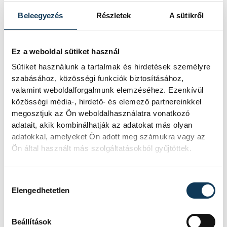
mozi
szalmabála
Danny Blue
Beleegyezés
Részletek
A sütikről
Ez a weboldal sütiket használ
Sütiket használunk a tartalmak és hirdetések személyre
SZERZŐ
szabásához, közösségi funkciók biztosításához,
Szabó
valamint weboldalforgalmunk elemzéséhez. Ezenkívül
közösségi média-, hirdető- és elemező partnereinkkel
Eszter
megosztjuk az Ön weboldalhasználatra vonatkozó
adatait, akik kombinálhatják az adatokat más olyan
adatokkal, amelyeket Ön adott meg számukra vagy az
Ön által használt más szolgáltatásokból gyűjtöttek.
Hozzájárulás kiválasztása
Elengedhetetlen
Beállítások