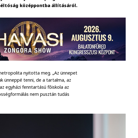
méltóság középpontba állításáról.
etropolita nyitotta meg. „Az ünnepet
uk ünneppé tenni, de a tartalma, az
az egyházi fenntartású főiskola az
özösségformálás nem pusztán tudás