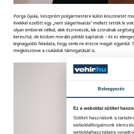
Porga Gyula, Veszprém polgármestere külön köszönetet mon
évekkel ezelőtt egy „nem slágerhivatás” mellett tették le v
olyan emberek nélkül, akik észreveszik, kik szorulnak segít
keresztül, de közben morális példát kaptatok – és ez eleng
legnagyobb feladata, hogy senki ne érezze magát egyedül. Ti
megköszönve a családok támogatását is.
Beleegyezés
Ez a weboldal sütiket haszn
Sütiket használunk a tartal
weboldalforgalmunk elemzésé
weboldalhasználatra vonatko