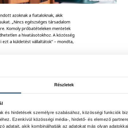
dott azoknak a fiataloknak, akik
oksukat. „Nincs egészséges társadalom
ségre. Komoly próbatételeken mentetek
edhetetlen a hivatásotokhoz. A közösség
 ezt a küldetést vállaltátok” – mondta,
Részletek
ál
mak és hirdetések személyre szabásához, közösségi funkciók biz
hez. Ezenkívül közösségi média-, hirdető- és elemező partner
zó adatait, akik kombinálhatják az adatokat más olyan adatokka