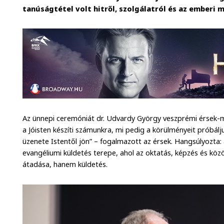
tanúságtétel volt hitről, szolgálatról és az emberi 
Az ünnepi ceremóniát dr. Udvardy György veszprémi érsek-m
a Jóisten készíti számunkra, mi pedig a körülményeit próbálj
üzenete Istentől jön” – fogalmazott az érsek. Hangsúlyozta: 
evangéliumi küldetés terepe, ahol az oktatás, képzés és k
átadása, hanem küldetés.