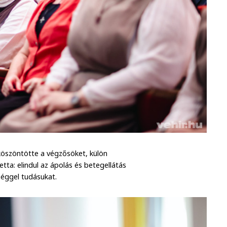
 köszöntötte a végzősöket, külön
etta: elindul az ápolás és betegellátás
séggel tudásukat.