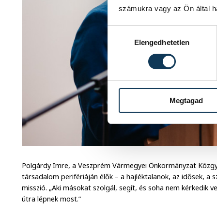
számukra vagy az Ön által ha
Hozzájárulás kiválasztása
Elengedhetetlen
Megtagad
Polgárdy Imre, a Veszprém Vármegyei Önkormányzat Közgyű
társadalom perifériáján élők – a hajléktalanok, az idősek, a 
misszió. „Aki másokat szolgál, segít, és soha nem kérkedik ve
útra lépnek most.”