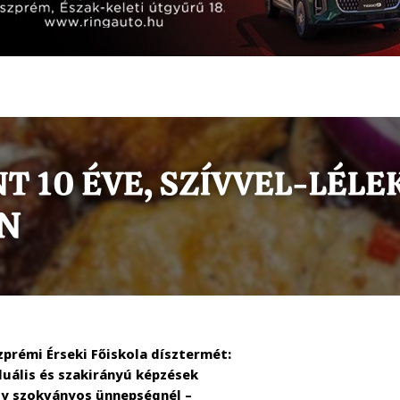
prémi Érseki Főiskola dísztermét:
duális és szakirányú képzések
gy szokványos ünnepségnél –