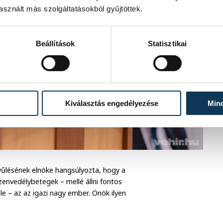
sznált más szolgáltatásokból gyűjtöttek.
Beállítások
Statisztikai
Kiválasztás engedélyezése
Min
lésének elnöke hangsúlyozta, hogy a
szenvedélybetegek – mellé állni fontos
le – az az igazi nagy ember. Önök ilyen