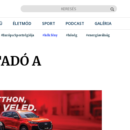
Ű
ÉLETMÓD
SPORT
PODCAST
GALÉRIA
#Európa Sportrégiója
#kék fény
#hőség
#energiaválság
TADÓ A