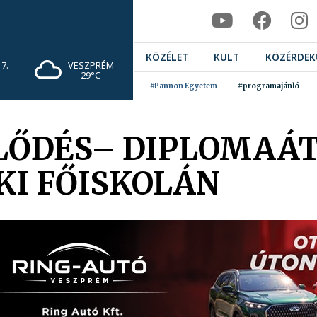
KÖZÉLET
KULT
KÖZÉRDEK
7.
VESZPRÉM
29°C
#Pannon Egyetem
#programajánló
JLŐDÉS– DIPLOMAÁ
KI FŐISKOLÁN