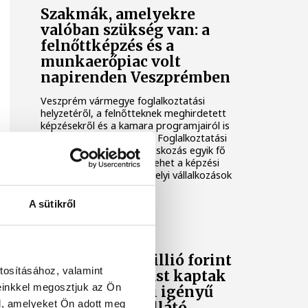
Szakmák, amelyekre
valóban szükség van: a
felnőttképzés és a
munkaerőpiac volt
napirenden Veszprémben
Veszprém vármegye foglalkoztatási
helyzetéről, a felnőtteknek meghirdetett
képzésekről és a kamara programjairól is
szó volt a Szakképzési és Foglalkoztatási
Bizottság ülésén. A tanácskozás egyik fő
kérdése az volt, hogyan lehet a képzési
kínálatot még jobban a helyi vállalkozások
igényeihez igazítani.
A sütikről
KÖZÉLET
Mintegy 250 millió forint
tosításához, valamint
uniós támogatást kaptak
einkkel megosztjuk az Ön
sajátos nevelési igényű
l, amelyeket Ön adott meg