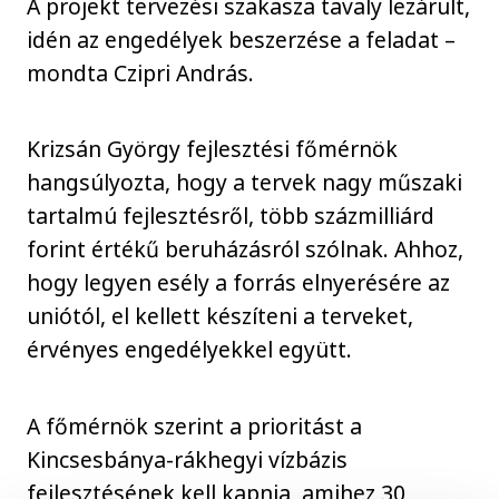
A projekt tervezési szakasza tavaly lezárult,
idén az engedélyek beszerzése a feladat –
mondta Czipri András.
Krizsán György fejlesztési főmérnök
hangsúlyozta, hogy a tervek nagy műszaki
tartalmú fejlesztésről, több százmilliárd
forint értékű beruházásról szólnak. Ahhoz,
hogy legyen esély a forrás elnyerésére az
uniótól, el kellett készíteni a terveket,
érvényes engedélyekkel együtt.
A főmérnök szerint a prioritást a
Kincsesbánya-rákhegyi vízbázis
fejlesztésének kell kapnia, amihez 30