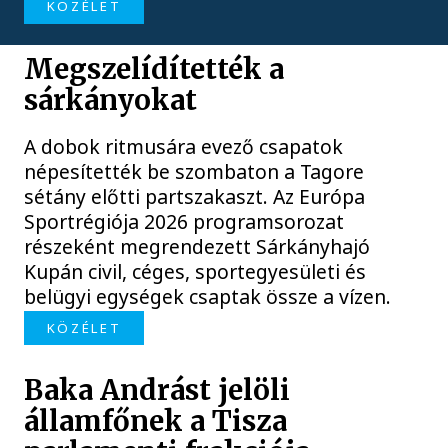
KÖZÉLET
Megszelídítették a
sárkányokat
A dobok ritmusára evező csapatok
népesítették be szombaton a Tagore
sétány előtti partszakaszt. Az Európa
Sportrégiója 2026 programsorozat
részeként megrendezett Sárkányhajó
Kupán civil, céges, sportegyesületi és
belügyi egységek csaptak össze a vízen.
KÖZÉLET
Baka Andrást jelöli
államfőnek a Tisza