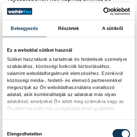
milliárd forint körüli forrásra lenne
szükség. Ezután következne a nyirádi ág
bővítése, végül a murai ág kiépítése adná
Beleegyezés
Részletek
A sütikről
meg a térség számára az ellátás teljes
biztonságát. A döntéshozókon múlik, hogy
Ez a weboldal sütiket használ
lesz-e forrás, és mikor a tervek
Sütiket használunk a tartalmak és hirdetések személyre
megvalósításának megkezdéséhez.
szabásához, közösségi funkciók biztosításához,
valamint weboldalforgalmunk elemzéséhez. Ezenkívül
közösségi média-, hirdető- és elemező partnereinkkel
Magyarázata szerint a Balatonból történő
megosztjuk az Ön weboldalhasználatra vonatkozó
ivóvízellátást azért kell kiváltani, mert bár a
adatait, akik kombinálhatják az adatokat más olyan
kritériumoknak megfelel, nem ideális a
adatokkal, amelyeket Ön adott meg számukra vagy az
Ön által használt más szolgáltatásokból gyűjtöttek.
tóból nyert ivóvíz minősége. Nyáron
nagyon meleg a víz, magas a szervesanyag-
Hozzájárulás kiválasztása
tartalma, és bizonyos biológiai
Elengedhetetlen