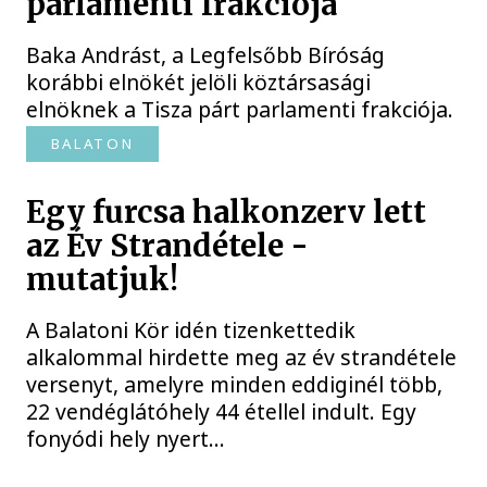
parlamenti frakciója
Baka Andrást, a Legfelsőbb Bíróság
korábbi elnökét jelöli köztársasági
elnöknek a Tisza párt parlamenti frakciója.
BALATON
Egy furcsa halkonzerv lett
az Év Strandétele -
mutatjuk!
A Balatoni Kör idén tizenkettedik
alkalommal hirdette meg az év strandétele
versenyt, amelyre minden eddiginél több,
22 vendéglátóhely 44 étellel indult. Egy
fonyódi hely nyert...