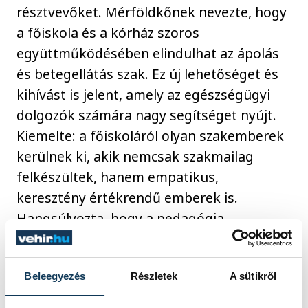
résztvevőket. Mérföldkőnek nevezte, hogy
a főiskola és a kórház szoros
együttműködésében elindulhat az ápolás
és betegellátás szak. Ez új lehetőséget és
kihívást is jelent, amely az egészségügyi
dolgozók számára nagy segítséget nyújt.
Kiemelte: a főiskoláról olyan szakemberek
kerülnek ki, akik nemcsak szakmailag
felkészültek, hanem empatikus,
keresztény értékrendű emberek is.
Hangsúlyozta, hogy a pedagógia,
hittudomány és szociális képzések szintén
elengedhetetlenek, hiszen a tudás és a hit
Beleegyezés
Részletek
A sütikről
itt kéz a kézben jár.