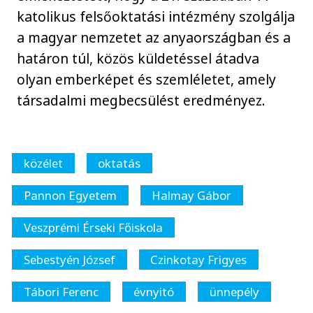
katolikus felsőoktatási intézmény szolgálja
a magyar nemzetet az anyaországban és a
határon túl, közös küldetéssel átadva
olyan emberképet és szemléletet, amely
társadalmi megbecsülést eredményez.
közélet
oktatás
Pannon Egyetem
Halmay Gábor
Veszprémi Érseki Főiskola
Sebestyén József
Czinkotay Frigyes
Tábori Ferenc
évnyitó
ünnepély