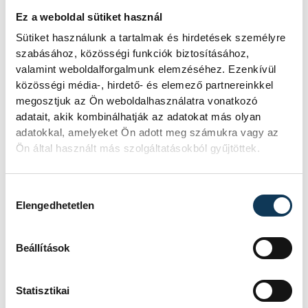
Ez a weboldal sütiket használ
Sütiket használunk a tartalmak és hirdetések személyre
szabásához, közösségi funkciók biztosításához,
valamint weboldalforgalmunk elemzéséhez. Ezenkívül
közösségi média-, hirdető- és elemező partnereinkkel
megosztjuk az Ön weboldalhasználatra vonatkozó
adatait, akik kombinálhatják az adatokat más olyan
adatokkal, amelyeket Ön adott meg számukra vagy az
Ön által használt más szolgáltatásokból gyűjtöttek.
Hozzájárulás kiválasztása
Elengedhetetlen
Az ünnepi beszédet dr. Sebestyén József, a
főiskola rektora mondta. Felidézte az
Beállítások
intézmény történetét, jogelődjét, valamint
a stratégiai célokat, amelyek között 2020-
Statisztikai