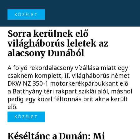
KÖZÉLET
Sorra kerülnek elő
világháborús leletek az
alacsony Dunából
A folyó rekordalacsony vízállása miatt egy
csaknem komplett, II. világháborús német
DKW NZ 350-1 motorkerékpárbukkant elő
a Batthyány téri rakpart sziklái alól, máshol
pedig egy közel féltonnás brit akna került
elő.
KÖZÉLET
Késéltánc a Dunán: Mi