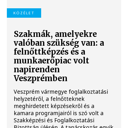
KÖZÉLET
Szakmák, amelyekre
valóban szükség van: a
felnőttképzés és a
munkaerőpiac volt
napirenden
Veszprémben
Veszprém vármegye foglalkoztatási
helyzetéről, a felnőtteknek
meghirdetett képzésekről és a
kamara programjairól is szó volt a
Szakképzési és Foglalkoztatási
Bizottság ülésén. A tanácskozás egyik