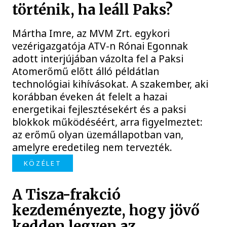
történik, ha leáll Paks?
Mártha Imre, az MVM Zrt. egykori
vezérigazgatója ATV-n Rónai Egonnak
adott interjújában vázolta fel a Paksi
Atomerőmű előtt álló példátlan
technológiai kihívásokat. A szakember, aki
korábban éveken át felelt a hazai
energetikai fejlesztésekért és a paksi
blokkok működéséért, arra figyelmeztet:
az erőmű olyan üzemállapotban van,
amelyre eredetileg nem tervezték.
KÖZÉLET
A Tisza-frakció
kezdeményezte, hogy jövő
kedden legyen az