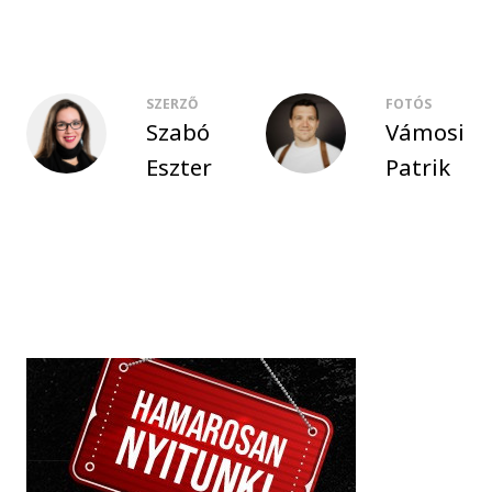
SZERZŐ
FOTÓS
Szabó
Vámosi
Eszter
Patrik