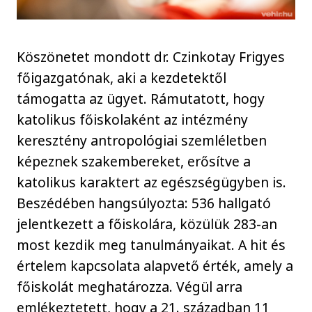
Köszönetet mondott dr. Czinkotay Frigyes
főigazgatónak, aki a kezdetektől
támogatta az ügyet. Rámutatott, hogy
katolikus főiskolaként az intézmény
keresztény antropológiai szemléletben
képeznek szakembereket, erősítve a
katolikus karaktert az egészségügyben is.
Beszédében hangsúlyozta: 536 hallgató
jelentkezett a főiskolára, közülük 283-an
most kezdik meg tanulmányaikat. A hit és
értelem kapcsolata alapvető érték, amely a
főiskolát meghatározza. Végül arra
emlékeztetett, hogy a 21. században 11