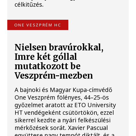
célkitűzés.
ONE VESZPRÉM HC
Nielsen bravúrokkal,
Imre két góllal
mutatkozott be
Veszprém-mezben
A bajnoki és Magyar Kupa-címvédő
One Veszprém fölényes, 44–25-ös
győzelmet aratott az ETO University
HT vendégeként csütörtökön, ezzel
sikerrel kezdte a nyári felkészülési
mérkőzések sorát. Xavier Pascual
együttese nagy tempót diktált, és a