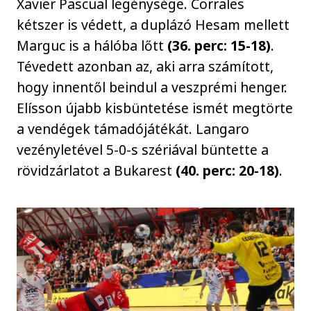
Xavier Pascual legénysége. Corrales
kétszer is védett, a duplázó Hesam mellett
Marguc is a hálóba lőtt
(36. perc: 15-18)
.
Tévedett azonban az, aki arra számított,
hogy innentől beindul a veszprémi henger.
Elísson újabb kisbüntetése ismét megtörte
a vendégek támadójátékát. Langaro
vezényletével 5-0-s szériával büntette a
rövidzárlatot a Bukarest
(40. perc: 20-18)
.