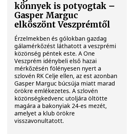
könnyek is potyogtak –
Gasper Marguc
elköszönt Veszprémtől
Érzelmekben és gólokban gazdag
gálamérkőzést láthatott a veszprémi
közönség péntek este. A One
Veszprém idénybeli első hazai
mérkőzésén fölényesen nyert a
szlovén RK Celje ellen, az est azonban
Gasper Marguc búcsúja miatt marad
örökre emlékezetes. A szlovén
közönségkedvenc utoljára öltötte
magára a bakonyiak 24-es mezét,
amelyet a klub örökre
visszavonultatott.