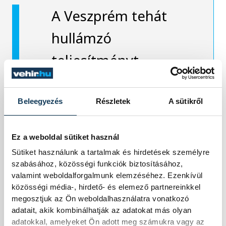
A Veszprém tehát
hullámzó
teljesítményt
nyújtva, sok hibával
is megszerezte első
Beleegyezés
Részletek
A sütikről
idegenbeli
Ez a weboldal sütiket használ
győzelmét a
Sütiket használunk a tartalmak és hirdetések személyre
szabásához, közösségi funkciók biztosításához,
csoportban, így
valamint weboldalforgalmunk elemzéséhez. Ezenkívül
közösségi média-, hirdető- és elemező partnereinkkel
pozitív előjelekkel
megosztjuk az Ön weboldalhasználatra vonatkozó
utazhat az
adatait, akik kombinálhatják az adatokat más olyan
adatokkal, amelyeket Ön adott meg számukra vagy az