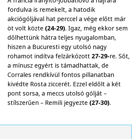
A francia irányító-jobbátlövő a hajrára
fordulva is remekelt, a hatodik
akciógóljával hat perccel a vége előtt már
öt volt közte
(24-29)
. Igaz, még ekkor sem
dőlhettünk hátra teljes nyugalomban,
hiszen a Bucuresti egy utolsó nagy
rohamot indítva felzárkózott
27-29-
re. Sőt,
a mínusz egyért is támadhattak, de
Corrales rendkívül fontos pillanatban
kivédte Rosta ziccerét. Ezzel eldőlt a két
pont sorsa, a meccs utolsó gólját –
stílszerűen – Remili jegyezte
(27-30)
.