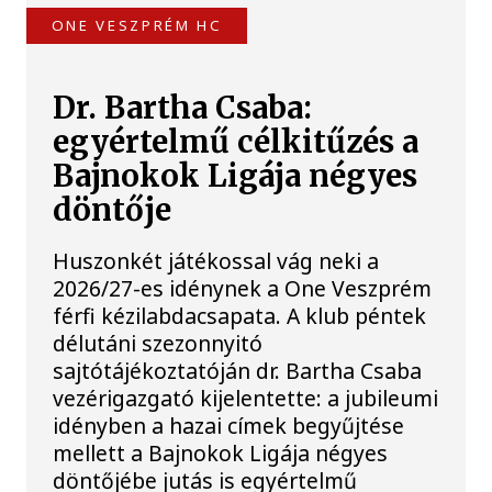
ONE VESZPRÉM HC
Dr. Bartha Csaba:
egyértelmű célkitűzés a
Bajnokok Ligája négyes
döntője
Huszonkét játékossal vág neki a
2026/27-es idénynek a One Veszprém
férfi kézilabdacsapata. A klub péntek
délutáni szezonnyitó
sajtótájékoztatóján dr. Bartha Csaba
vezérigazgató kijelentette: a jubileumi
idényben a hazai címek begyűjtése
mellett a Bajnokok Ligája négyes
döntőjébe jutás is egyértelmű