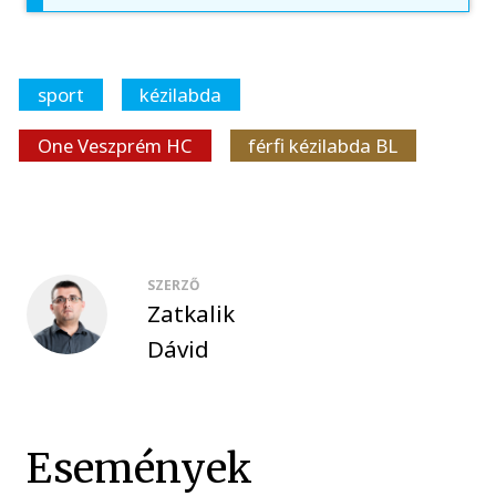
sport
kézilabda
One Veszprém HC
férfi kézilabda BL
SZERZŐ
Zatkalik
Dávid
Események