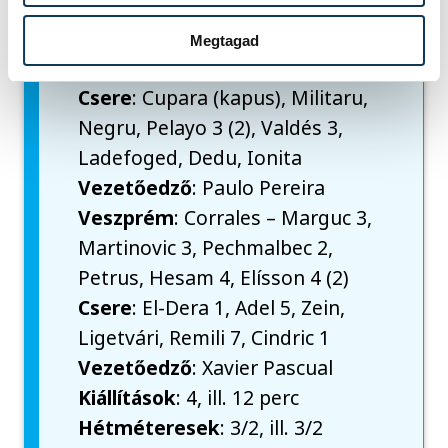
Dinamo
: Iancu – Akimenko 3,
Vujovic 2, Lumbroso 5, Rosta 3,
Megtagad
Langaro 7, A. Pascual 1
Csere
: Cupara (kapus), Militaru,
Negru, Pelayo 3 (2), Valdés 3,
Ladefoged, Dedu, Ionita
Vezetőedző
: Paulo Pereira
Veszprém
: Corrales – Marguc 3,
Martinovic 3, Pechmalbec 2,
Petrus, Hesam 4, Elísson 4 (2)
Csere
: El-Dera 1, Adel 5, Zein,
Ligetvári, Remili 7, Cindric 1
Vezetőedző
: Xavier Pascual
Kiállítások
: 4, ill. 12 perc
Hétméteresek
: 3/2, ill. 3/2