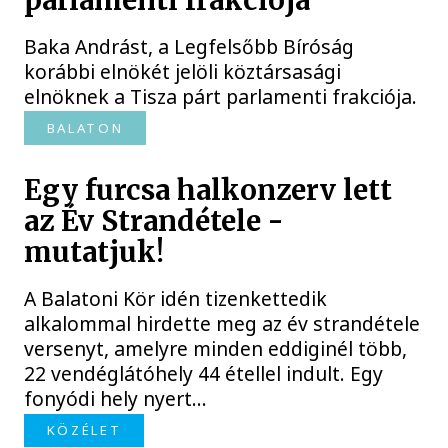
parlamenti frakciója
Baka Andrást, a Legfelsőbb Bíróság
korábbi elnökét jelöli köztársasági
elnöknek a Tisza párt parlamenti frakciója.
BALATON
Egy furcsa halkonzerv lett
az Év Strandétele -
mutatjuk!
A Balatoni Kör idén tizenkettedik
alkalommal hirdette meg az év strandétele
versenyt, amelyre minden eddiginél több,
22 vendéglátóhely 44 étellel indult. Egy
fonyódi hely nyert...
KÖZÉLET