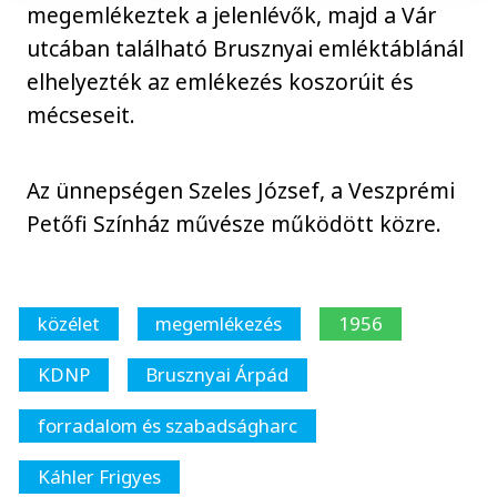
megemlékeztek a jelenlévők, majd a Vár
utcában található Brusznyai emléktáblánál
elhelyezték az emlékezés koszorúit és
mécseseit.
Az ünnepségen Szeles József, a Veszprémi
Petőfi Színház művésze működött közre.
közélet
megemlékezés
1956
KDNP
Brusznyai Árpád
forradalom és szabadságharc
Káhler Frigyes