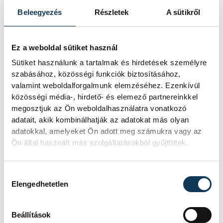
sem vesztek ki a nemzetközi politikai
Beleegyezés
Részletek
A sütikről
küzdőtérről. Ezért nem szabad hagynunk a
szirénhangoktól elkábulva olyan eszmék
Ez a weboldal sütiket használ
sodrába jutni, amelyik végső soron a
Sütiket használunk a tartalmak és hirdetések személyre
vesztünket jelenti. Öntudattal ki kell állni
szabásához, közösségi funkciók biztosításához,
magunkért, megbecsülni hőseinket, akik
valamint weboldalforgalmunk elemzéséhez. Ezenkívül
közösségi média-, hirdető- és elemező partnereinkkel
egy szabad Magyarországért cselekedtek,
megosztjuk az Ön weboldalhasználatra vonatkozó
és még ha évtizedekkel később is, de
adatait, akik kombinálhatják az adatokat más olyan
tettük beigazolódott. Hiszen ahogy Márai
adatokkal, amelyeket Ön adott meg számukra vagy az
Ön által használt más szolgáltatásokból gyűjtöttek.
írja a Mennyből az angyal című
költeményében:
„Angyal, vidd meg a hírt az
Hozzájárulás kiválasztása
égből, / Mindig új élet lesz a vérből.”
A mi
Elengedhetetlen
hőseink véréből is született egy új élet, és
ennek köszönhetjük, hogy most szabadon
Beállítások
emlékezhetünk – zárta gondolatait Káhler.