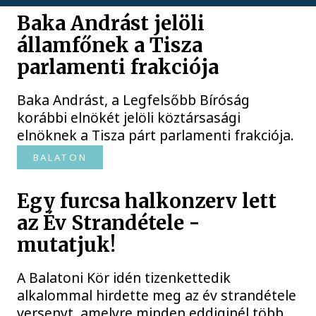
Baka Andrást jelöli
államfőnek a Tisza
parlamenti frakciója
Baka Andrást, a Legfelsőbb Bíróság
korábbi elnökét jelöli köztársasági
elnöknek a Tisza párt parlamenti frakciója.
BALATON
Egy furcsa halkonzerv lett
az Év Strandétele -
mutatjuk!
A Balatoni Kör idén tizenkettedik
alkalommal hirdette meg az év strandétele
versenyt, amelyre minden eddiginél több,