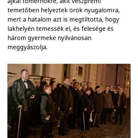
ajkai főmérnökre, akit veszprémi
temetőben helyeztek örök nyugalomra,
mert a hatalom azt is megtiltotta, hogy
lakhelyén temessék el, és felesége és
három gyermeke nyilvánosan
meggyászolja.