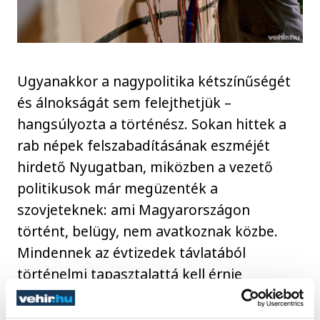
Ugyanakkor a nagypolitika kétszínűségét
és álnokságát sem felejthetjük –
hangsúlyozta a történész. Sokan hittek a
rab népek felszabadításának eszméjét
hirdető Nyugatban, miközben a vezető
politikusok már megüzenték a
szovjeteknek: ami Magyarországon
történt, belügy, nem avatkoznak közbe.
Mindennek az évtizedek távlatából
történelmi tapasztalattá kell érnie
bennünk, nem feledve, hogy azok az erők,
56-ban felléptek a forradalom ellen, ma