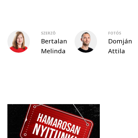
SZERZŐ
FOTÓS
Bertalan
Domján
Melinda
Attila