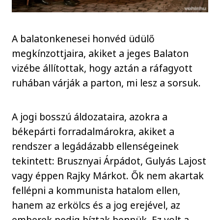
A balatonkenesei honvéd üdülő
megkínzottjaira, akiket a jeges Balaton
vizébe állítottak, hogy aztán a ráfagyott
ruhában várják a parton, mi lesz a sorsuk.
A jogi bosszú áldozataira, azokra a
békepárti forradalmárokra, akiket a
rendszer a legádázabb ellenségeinek
tekintett: Brusznyai Árpádot, Gulyás Lajost
vagy éppen Rajky Márkot. Ők nem akartak
fellépni a kommunista hatalom ellen,
hanem az erkölcs és a jog erejével, az
emberek pedig bíztak bennük. Ez volt a