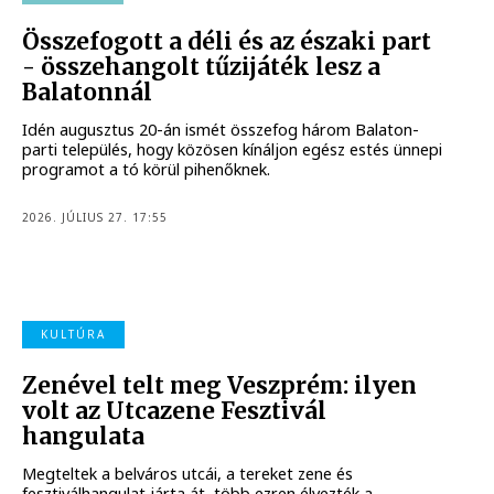
Összefogott a déli és az északi part
- összehangolt tűzijáték lesz a
Balatonnál
Idén augusztus 20-án ismét összefog három Balaton-
parti település, hogy közösen kínáljon egész estés ünnepi
programot a tó körül pihenőknek.
2026. JÚLIUS 27. 17:55
KULTÚRA
Zenével telt meg Veszprém: ilyen
volt az Utcazene Fesztivál
hangulata
Megteltek a belváros utcái, a tereket zene és
fesztiválhangulat járta át, több ezren élvezték a