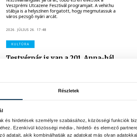
Veszprémi Utcazene Fesztivál programjait. A vehir.hu
stábja is a helyszínen forgatott, hogy megmutassuk a
város pezsgő nyári arcát.
2026. JÚLIUS 26. 17:48
KULTÚRA
Testvérpár is van a 201. Anna-bál
szépei között
A balatonfüredi Windisch Laurát választották a 201. Anna-
bál szépének, első udvarhölgye a debreceni Tollas
Viktória, második udvarhölgye pedig a saját testvére,
Részletek
Windisch Regina lett.
2026. JÚLIUS 26. 8:53
ál
mak és hirdetések személyre szabásához, közösségi funkciók biz
hez. Ezenkívül közösségi média-, hirdető- és elemező partner
zó adatait, akik kombinálhatják az adatokat más olyan adatokka