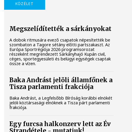
KÖZÉLET
Megszelídítették a sárkányokat
A dobok ritmusára evező csapatok népesítették be
szombaton a Tagore sétány előtti partszakaszt. Az
Európa Sportrégiója 2026 programsorozat
részeként megrendezett Sárkányhajó Kupán civil,
céges, sportegyesületi és belügyi egységek csaptak
össze a vízen.
Baka Andrást jelöli államfőnek a
Tisza parlamenti frakciója
Baka Andrást, a Legfelsőbb Bíróság korábbi elnökét
jelöli köztársasági elnöknek a Tisza párt parlamenti
frakciója.
Egy furcsa halkonzerv lett az Év
Strandétele - mutatjuk!