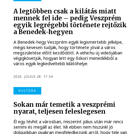
A legtöbben csak a kilátás miatt
mennek fel ide – pedig Veszprém
egyik legrégebbi története rejtőzik
a Benedek-hegyen
A Benedek-hegy Veszprém egyik legismertebb jelképe,
mégis kevesen tudják, hogy története jóval a város
megszületése előtt kezdődött. A vehir.hu új videójában
végigkövetjük, hogyan lett egy őskori menedékből a
város egyik legkedveltebb kilátóhelye.
2026. JÚLIUS 28. 17:34
KULTÚRA
Sokan már temetik a veszprémi
nyarat, teljesen feleslegesen
Él egy tévhit a városban, miszerint július után már nincs
semmi és megáll az élet. Mi ebben nem hiszünk! Jó
dolgunkban gyakran megfeledkezünk arról, hogy tele van