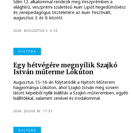
Idén 12. alkalommal rendezik meg Veszprémben a
világhírű, veszprémi születésű Auer Lipót hegedűművész
és zenepedagógus tiszteletére az Auer Fesztivált,
augusztus 3. és 9. között.
2026. AUGUSZTUS 5. 0:33
KULTÚRA
Egy hétvégére megnyílik Szajkó
István műterme Lókúton
Augusztus 15–16-án folytatódik a Nyitott Műterem
hagyománya Lókúton, ahol Szajkó István még sosem
látott képeiből nyílik kiállítás a Szajkó-műteremben, egyéb
kiállítókkal, valamint zenével és irodalommal.
2026. JÚLIUS 30. 11:53
KULTÚRA