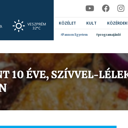
KÖZÉLET
KULT
KÖZÉRDEK
VESZPRÉM
9.
32°C
#Pannon Egyetem
#programajánló