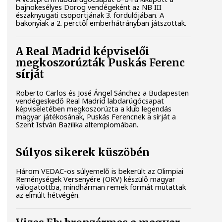
bajnokesélyes Dorog vendégeként az NB III
északnyugati csoportjának 3. fordulójában. A
bakonyiak a 2. perctől emberhátrányban játszottak.
A Real Madrid képviselői
megkoszorúzták Puskás Ferenc
sírját
Roberto Carlos és José Ángel Sánchez a Budapesten
vendégeskedő Real Madrid labdarúgócsapat
képviseletében megkoszorúzta a klub legendás
magyar játékosának, Puskás Ferencnek a sírját a
Szent István Bazilika altemplomában.
Súlyos sikerek küszöbén
Három VEDAC-os súlyemelő is bekerült az Olimpiai
Reménységek Versenyére (ORV) készülő magyar
válogatottba, mindhárman remek formát mutattak
az elmúlt hétvégén.