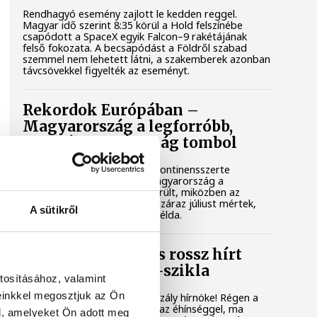
Rendhagyó esemény zajlott le kedden reggel.
Magyar idő szerint 8:35 körül a Hold felszínébe
csapódott a SpaceX egyik Falcon–9 rakétájának
felső fokozata. A becsapódást a Földről szabad
szemmel nem lehetett látni, a szakemberek azonban
távcsövekkel figyelték az eseményt.
Rekordok Európában –
Magyarország a legforróbb,
Angliában szárazság tombol
Rá sem ismerünk Európára, kontinensszerte
rekordokat dönt a hőség. Magyarország a
legforróbb országok közé került, miközben az
Egyesült Királyságban olyan száraz júliust mértek,
A sütikről
amilyenre 155 éve nem volt példa.
A múltban és ma is rossz hírt
hoz a dunai Ínség-szikla
tosításához, valamint
einkkel megosztjuk az Ön
Újra kilátszik a Dunából az aszály hírnöke! Régen a
felbukkanása egyet jelentett az éhínséggel, ma
l, amelyeket Ön adott meg