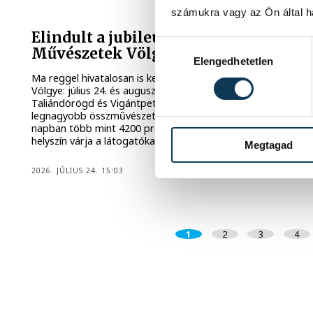
MŰVÉSZETEK VÖLGYE
számukra vagy az Ön által ha
Elindult a jubileumi, 35.
Hozzájárulás kiválasztása
Művészetek Völgye
Elengedhetetlen
Ma reggel hivatalosan is kezdetét vette a 35. Művészetek
Völgye: július 24. és augusztus 2. között ismét Kapolcs,
Taliándörögd és Vigántpetend ad otthont az ország
legnagyobb összművészeti fesztiváljának. A következő tíz
napban több mint 4200 program, közel 3000 fellépő és 40
helyszín várja a látogatókat.
Megtagad
2026. JÚLIUS 24. 15:03
1
2
3
4