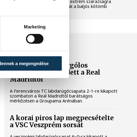
pedig a klímaváltozás okozta extrém szárazságra
hívja fel a figyelmet. Elmeséljük a baljós kőtömb
történetét.
Marketing
SPORT
dennek a megengedése
A Ferencváros egygólos
vereséget szenvedett a Real
Madridtól
A Ferencvárosi TC labdarúgócsapata 2-1-re kikapott
szombaton a Real Madridtól barátságos
mérkőzésen a Groupama Arénában.
A korai piros lap megpecsételte
a VSC Veszprém sorsát
A veszprémi labdarúgócsapat 6–0-ra kikapott a