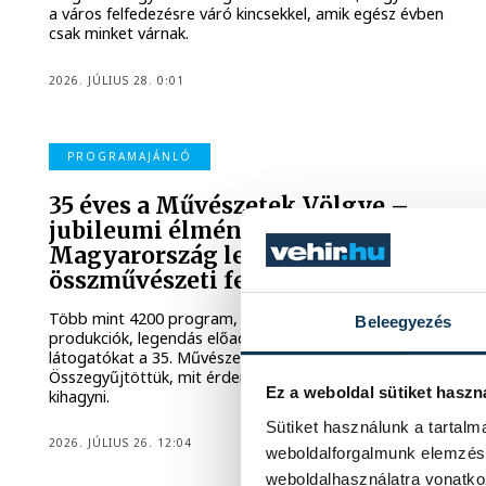
a város felfedezésre váró kincsekkel, amik egész évben
csak minket várnak.
2026. JÚLIUS 28. 0:01
PROGRAMAJÁNLÓ
35 éves a Művészetek Völgye –
jubileumi élményekkel vár
Magyarország legnagyobb
összművészeti fesztiválja
Több mint 4200 program, közel 3000 fellépő, jubileumi
Beleegyezés
produkciók, legendás előadók és új helyszínek várják a
látogatókat a 35. Művészetek Völgyében.
Összegyűjtöttük, mit érdemes idén semmiképp sem
Ez a weboldal sütiket haszn
kihagyni.
Sütiket használunk a tartal
2026. JÚLIUS 26. 12:04
weboldalforgalmunk elemzésé
weboldalhasználatra vonatko