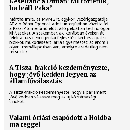
Késéltánc a Dunán: Mi történik,
ha leáll Paks?
Mártha Imre, az MVM Zrt. egykori vezérigazgatója
ATV-n Rónai Egonnak adott interjújában vázolta fel
a Paksi Atomerőmű előtt álló példátlan technológiai
kihívásokat. A szakember, aki korábban éveken át
felelt a hazai energetikai fejlesztésekért és a paksi
blokkok működéséért, arra figyelmeztet: az erőmű
olyan üzemállapotban van, amelyre eredetileg nem
tervezték.
A Tisza-frakció kezdeményezte,
hogy jövő kedden legyen az
államfőválasztás
A Tisza-frakció kezdeményezte, hogy a parlament
jövő kedden válassza meg az új köztársasági
elnököt.
Valami óriási csapódott a Holdba
ma reggel