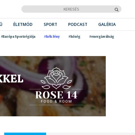
Ű
ÉLETMÓD
SPORT
PODCAST
GALÉRIA
#Európa Sportrégiója
#kék fény
#hőség
#energiaválság