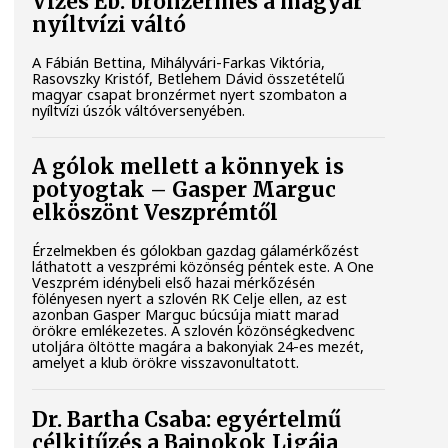
Vizes Eb: bronzérmes a magyar
nyíltvízi váltó
A Fábián Bettina, Mihályvári-Farkas Viktória,
Rasovszky Kristóf, Betlehem Dávid összetételű
magyar csapat bronzérmet nyert szombaton a
nyíltvízi úszók váltóversenyében.
A gólok mellett a könnyek is
potyogtak – Gasper Marguc
elköszönt Veszprémtől
Érzelmekben és gólokban gazdag gálamérkőzést
láthatott a veszprémi közönség péntek este. A One
Veszprém idénybeli első hazai mérkőzésén
fölényesen nyert a szlovén RK Celje ellen, az est
azonban Gasper Marguc búcsúja miatt marad
örökre emlékezetes. A szlovén közönségkedvenc
utoljára öltötte magára a bakonyiak 24-es mezét,
amelyet a klub örökre visszavonultatott.
Dr. Bartha Csaba: egyértelmű
célkitűzés a Bajnokok Ligája