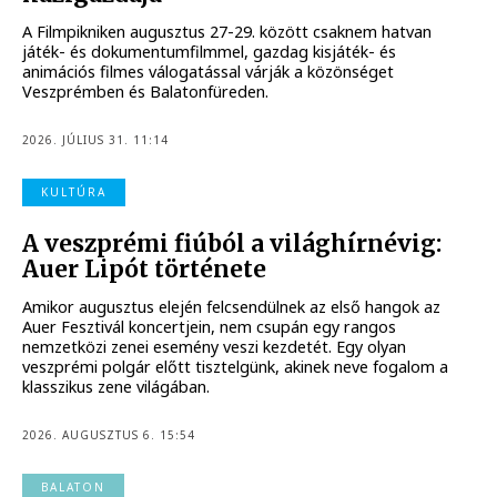
A Filmpikniken augusztus 27-29. között csaknem hatvan
játék- és dokumentumfilmmel, gazdag kisjáték- és
animációs filmes válogatással várják a közönséget
Veszprémben és Balatonfüreden.
2026. JÚLIUS 31. 11:14
KULTÚRA
A veszprémi fiúból a világhírnévig:
Auer Lipót története
Amikor augusztus elején felcsendülnek az első hangok az
Auer Fesztivál koncertjein, nem csupán egy rangos
nemzetközi zenei esemény veszi kezdetét. Egy olyan
veszprémi polgár előtt tisztelgünk, akinek neve fogalom a
klasszikus zene világában.
2026. AUGUSZTUS 6. 15:54
BALATON