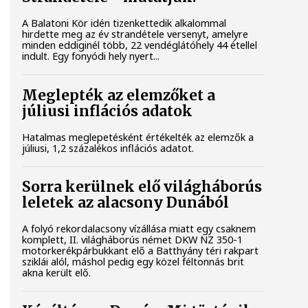
A Balatoni Kör idén tizenkettedik alkalommal
hirdette meg az év strandétele versenyt, amelyre
minden eddiginél több, 22 vendéglátóhely 44 étellel
indult. Egy fonyódi hely nyert...
Meglepték az elemzőket a
júliusi inflációs adatok
Hatalmas meglepetésként értékelték az elemzők a
júliusi, 1,2 százalékos inflációs adatot.
Sorra kerülnek elő világháborús
leletek az alacsony Dunából
A folyó rekordalacsony vízállása miatt egy csaknem
komplett, II. világháborús német DKW NZ 350-1
motorkerékpárbukkant elő a Batthyány téri rakpart
sziklái alól, máshol pedig egy közel féltonnás brit
akna került elő.