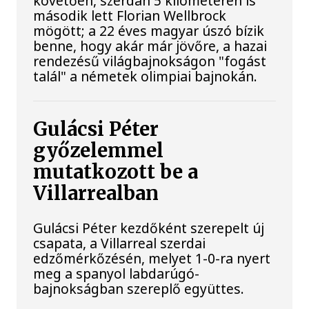
követően, szerdán 5 kilométeren is
második lett Florian Wellbrock
mögött; a 22 éves magyar úszó bízik
benne, hogy akár már jövőre, a hazai
rendezésű világbajnokságon "fogást
talál" a németek olimpiai bajnokán.
Gulácsi Péter
győzelemmel
mutatkozott be a
Villarrealban
Gulácsi Péter kezdőként szerepelt új
csapata, a Villarreal szerdai
edzőmérkőzésén, melyet 1-0-ra nyert
meg a spanyol labdarúgó-
bajnokságban szereplő együttes.