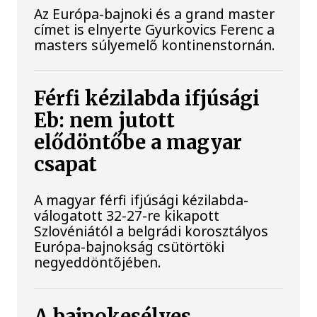
Az Európa-bajnoki és a grand master
címet is elnyerte Gyurkovics Ferenc a
masters súlyemelő kontinenstornán.
Férfi kézilabda ifjúsági
Eb: nem jutott
elődöntőbe a magyar
csapat
A magyar férfi ifjúsági kézilabda-
válogatott 32-27-re kikapott
Szlovéniától a belgrádi korosztályos
Európa-bajnokság csütörtöki
negyeddöntőjében.
A bajnokesélyes