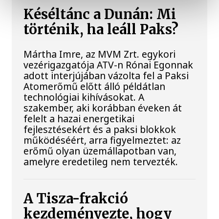
Késéltánc a Dunán: Mi
történik, ha leáll Paks?
Mártha Imre, az MVM Zrt. egykori
vezérigazgatója ATV-n Rónai Egonnak
adott interjújában vázolta fel a Paksi
Atomerőmű előtt álló példátlan
technológiai kihívásokat. A
szakember, aki korábban éveken át
felelt a hazai energetikai
fejlesztésekért és a paksi blokkok
működéséért, arra figyelmeztet: az
erőmű olyan üzemállapotban van,
amelyre eredetileg nem tervezték.
A Tisza-frakció
kezdeményezte, hogy