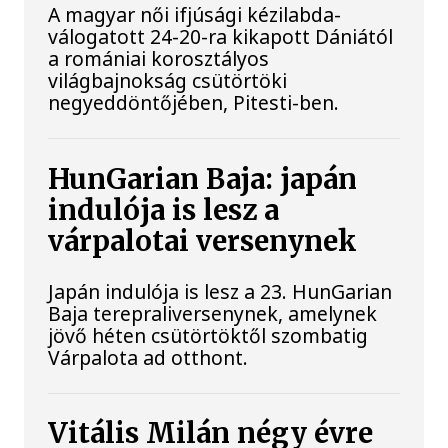
A magyar női ifjúsági kézilabda-
válogatott 24-20-ra kikapott Dániától
a romániai korosztályos
világbajnokság csütörtöki
negyeddöntőjében, Pitesti-ben.
HunGarian Baja: japán
indulója is lesz a
várpalotai versenynek
Japán indulója is lesz a 23. HunGarian
Baja terepraliversenynek, amelynek
jövő héten csütörtöktől szombatig
Várpalota ad otthont.
Vitális Milán négy évre