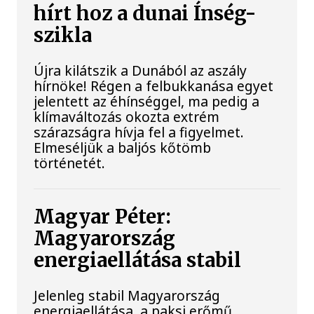
hírt hoz a dunai Ínség-
szikla
Újra kilátszik a Dunából az aszály
hírnöke! Régen a felbukkanása egyet
jelentett az éhínséggel, ma pedig a
klímaváltozás okozta extrém
szárazságra hívja fel a figyelmet.
Elmeséljük a baljós kőtömb
történetét.
Magyar Péter:
Magyarország
energiaellátása stabil
Jelenleg stabil Magyarország
energiaellátása, a paksi erőmű