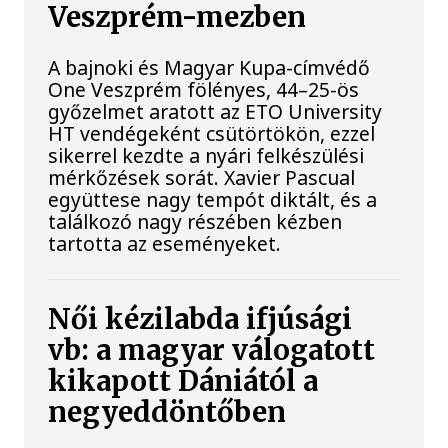
Veszprém-mezben
A bajnoki és Magyar Kupa-címvédő
One Veszprém fölényes, 44–25-ös
győzelmet aratott az ETO University
HT vendégeként csütörtökön, ezzel
sikerrel kezdte a nyári felkészülési
mérkőzések sorát. Xavier Pascual
együttese nagy tempót diktált, és a
találkozó nagy részében kézben
tartotta az eseményeket.
Női kézilabda ifjúsági
vb: a magyar válogatott
kikapott Dániától a
negyeddöntőben