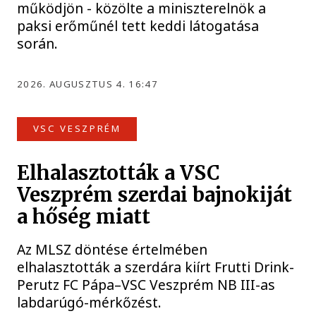
működjön - közölte a miniszterelnök a
paksi erőműnél tett keddi látogatása
során.
2026. AUGUSZTUS 4. 16:47
VSC VESZPRÉM
Elhalasztották a VSC
Veszprém szerdai bajnokiját
a hőség miatt
Az MLSZ döntése értelmében
elhalasztották a szerdára kiírt Frutti Drink-
Perutz FC Pápa–VSC Veszprém NB III-as
labdarúgó-mérkőzést.