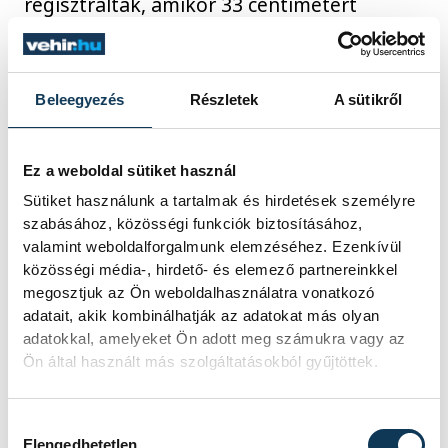
regisztrálták, amikor 33 centimétert
mutattak a mérőállomások.
2026. JÚLIUS 29. 18:08
Beleegyezés
Részletek
A sütikről
Ez a weboldal sütiket használ
1
2
3
4
5
...
Sütiket használunk a tartalmak és hirdetések személyre
szabásához, közösségi funkciók biztosításához,
valamint weboldalforgalmunk elemzéséhez. Ezenkívül
közösségi média-, hirdető- és elemező partnereinkkel
KÖZÉLET
megosztjuk az Ön weboldalhasználatra vonatkozó
adatait, akik kombinálhatják az adatokat más olyan
adatokkal, amelyeket Ön adott meg számukra vagy az
Ön által használt más szolgáltatásokból gyűjtöttek.
Meglepték az elemzőket
Hozzájárulás kiválasztása
a júliusi inflációs adatok
Elengedhetetlen