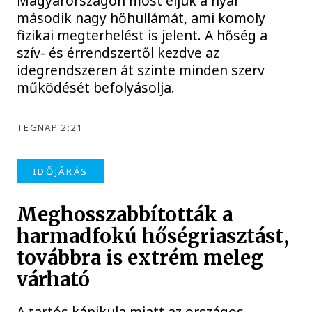
Magyarországon most éljük a nyár
második nagy hőhullámát, ami komoly
fizikai megterhelést is jelent. A hőség a
szív- és érrendszertől kezdve az
idegrendszeren át szinte minden szerv
működését befolyásolja.
TEGNAP 2:21
IDŐJÁRÁS
Meghosszabbították a
harmadfokú hőségriasztást,
továbbra is extrém meleg
várható
A tartós kánikula miatt az országos