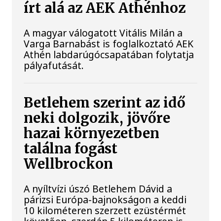
írt alá az AEK Athénhoz
A magyar válogatott Vitális Milán a
Varga Barnabást is foglalkoztató AEK
Athén labdarúgócsapatában folytatja
pályafutását.
Betlehem szerint az idő
neki dolgozik, jövőre
hazai környezetben
találna fogást
Wellbrockon
A nyíltvízi úszó Betlehem Dávid a
párizsi Európa-bajnokságon a keddi
10 kilométeren szerzett ezüstérmét