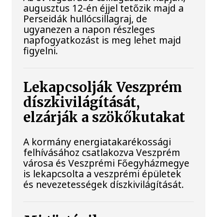
augusztus 12-én éjjel tetőzik majd a
Perseidák hullócsillagraj, de
ugyanezen a napon részleges
napfogyatkozást is meg lehet majd
figyelni.
Lekapcsolják Veszprém
díszkivilágítását,
elzárják a szökőkutakat
A kormány energiatakarékossági
felhívásához csatlakozva Veszprém
városa és Veszprémi Főegyházmegye
is lekapcsolta a veszprémi épületek
és nevezetességek díszkivilágítását.