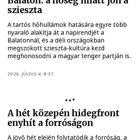
Balaton: a hőség miatt jön a
szieszta
A tartós hőhullámok hatására egyre több
nyaraló alakítja át a napirendjét a
Balatonnál, és a déli országokban
megszokott szieszta-kultúra kezd
meghonosodni a magyar tenger partján is.
2026. JÚLIUS 4. 8:37
IDŐJÁRÁS
A hét közepén hidegfront
enyhít a forróságon
A jövő hét elején folytatódik a forróság, a