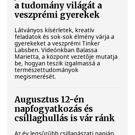
a tudomány világát a
veszprémi gyerekek
Látványos kísérletek, kreatív
feladatok és sok-sok élmény várja a
gyerekeket a veszprémi Tinker
Labsben. Videónkban Balassa
Marietta, a központ vezetője mutatja
be, hogyan teszik izgalmassá a
természettudományok
megismerését.
Augusztus 12-én
napfogyatkozás és
csillaghullás is vár ránk
Az év legsűrűbb csillagászati napján,