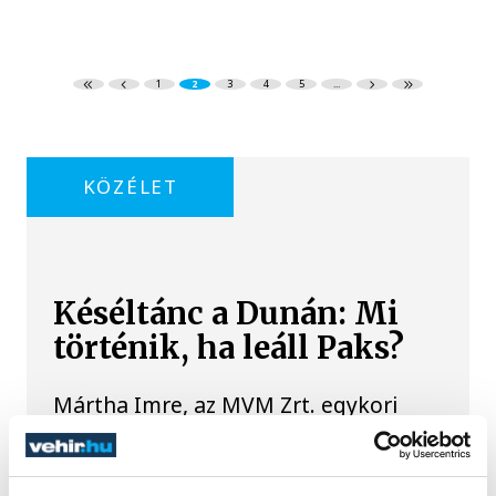
1
2
3
4
5
...
KÖZÉLET
Késéltánc a Dunán: Mi
történik, ha leáll Paks?
Mártha Imre, az MVM Zrt. egykori
vezérigazgatója ATV-n Rónai Egonnak
adott interjújában vázolta fel a Paksi
Atomerőmű előtt álló példátlan