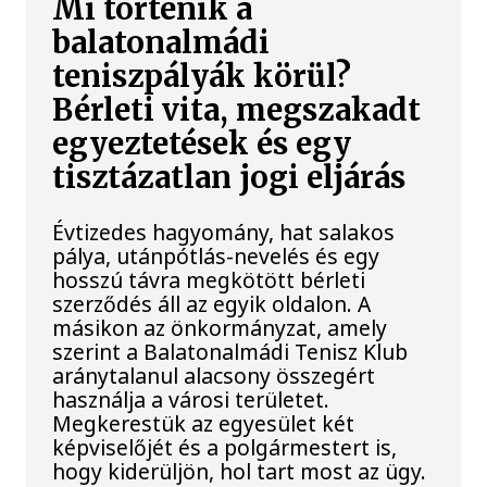
Mi történik a
balatonalmádi
teniszpályák körül?
Bérleti vita, megszakadt
egyeztetések és egy
tisztázatlan jogi eljárás
Évtizedes hagyomány, hat salakos
pálya, utánpótlás-nevelés és egy
hosszú távra megkötött bérleti
szerződés áll az egyik oldalon. A
másikon az önkormányzat, amely
szerint a Balatonalmádi Tenisz Klub
aránytalanul alacsony összegért
használja a városi területet.
Megkerestük az egyesület két
képviselőjét és a polgármestert is,
hogy kiderüljön, hol tart most az ügy.