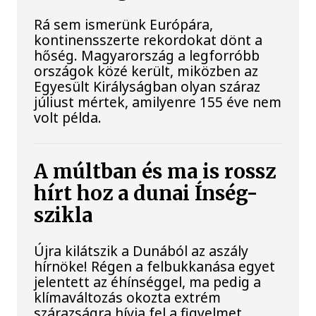
Rá sem ismerünk Európára,
kontinensszerte rekordokat dönt a
hőség. Magyarország a legforróbb
országok közé került, miközben az
Egyesült Királyságban olyan száraz
júliust mértek, amilyenre 155 éve nem
volt példa.
A múltban és ma is rossz
hírt hoz a dunai Ínség-
szikla
Újra kilátszik a Dunából az aszály
hírnöke! Régen a felbukkanása egyet
jelentett az éhínséggel, ma pedig a
klímaváltozás okozta extrém
szárazságra hívja fel a figyelmet.