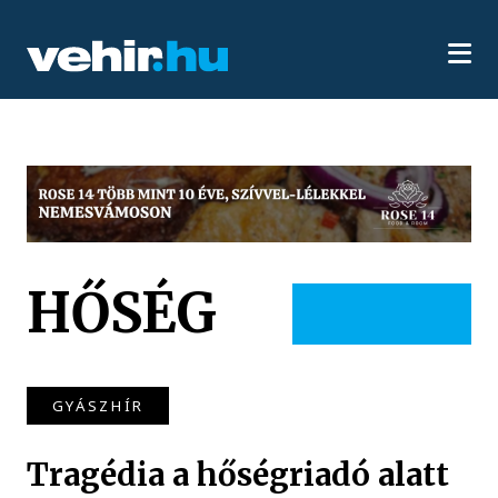
HŐSÉG
GYÁSZHÍR
Tragédia a hőségriadó alatt