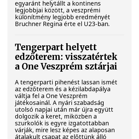
egyaránt helytállt a kontinens
legjobbjai között, a veszprémi
különítmény legjobb eredményét
Bruchner Regina érte el U23-ban.
Tengerpart helyett
edzőterem: visszatértek
a One Veszprém sztárjai
A tengerparti pihenést lassan ismét
az edzőterem és a kézilabdapálya
váltja fel a One Veszprém
játékosainál. A nyári szabadság
utolsó napjai után már újra együtt
dolgozik a keret, miközben a
szurkolók is egyre izgatottabban
várják, mire lesz képes az alaposan
átalakult csapat az előttünk álló