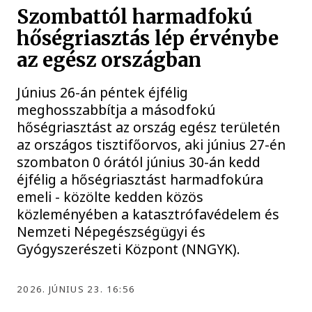
Szombattól harmadfokú
hőségriasztás lép érvénybe
az egész országban
Június 26-án péntek éjfélig
meghosszabbítja a másodfokú
hőségriasztást az ország egész területén
az országos tisztifőorvos, aki június 27-én
szombaton 0 órától június 30-án kedd
éjfélig a hőségriasztást harmadfokúra
emeli - közölte kedden közös
közleményében a katasztrófavédelem és
Nemzeti Népegészségügyi és
Gyógyszerészeti Központ (NNGYK).
2026. JÚNIUS 23. 16:56