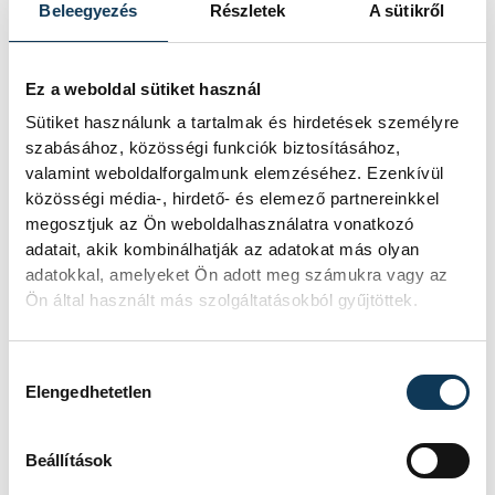
technológiai kihívásokat. A
Beleegyezés
Részletek
A sütikről
szakember, aki korábban éveken át
felelt a hazai energetikai
fejlesztésekért és a paksi blokkok
Ez a weboldal sütiket használ
működéséért, arra figyelmeztet: az
erőmű olyan üzemállapotban van,
Sütiket használunk a tartalmak és hirdetések személyre
amelyre eredetileg nem tervezték.
szabásához, közösségi funkciók biztosításához,
valamint weboldalforgalmunk elemzéséhez. Ezenkívül
közösségi média-, hirdető- és elemező partnereinkkel
megosztjuk az Ön weboldalhasználatra vonatkozó
A Tisza-frakció
adatait, akik kombinálhatják az adatokat más olyan
kezdeményezte, hogy
adatokkal, amelyeket Ön adott meg számukra vagy az
jövő kedden legyen az
Ön által használt más szolgáltatásokból gyűjtöttek.
államfőválasztás
Hozzájárulás kiválasztása
A Tisza-frakció kezdeményezte, hogy
Elengedhetetlen
a parlament jövő kedden válassza
meg az új köztársasági elnököt.
Beállítások