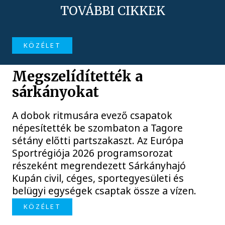
TOVÁBBI CIKKEK
KÖZÉLET
Megszelídítették a
sárkányokat
A dobok ritmusára evező csapatok
népesítették be szombaton a Tagore
sétány előtti partszakaszt. Az Európa
Sportrégiója 2026 programsorozat
részeként megrendezett Sárkányhajó
Kupán civil, céges, sportegyesületi és
belügyi egységek csaptak össze a vízen.
KÖZÉLET