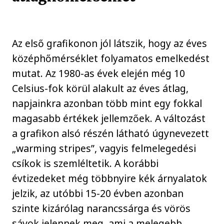
Az első grafikonon jól látszik, hogy az éves
középhőmérséklet folyamatos emelkedést
mutat. Az 1980-as évek elején még 10
Celsius-fok körül alakult az éves átlag,
napjainkra azonban több mint egy fokkal
magasabb értékek jellemzőek. A változást
a grafikon alsó részén látható úgynevezett
„warming stripes”, vagyis felmelegedési
csíkok is szemléltetik. A korábbi
évtizedeket még többnyire kék árnyalatok
jelzik, az utóbbi 15-20 évben azonban
szinte kizárólag narancssárga és vörös
sávok jelennek meg, ami a melegebb