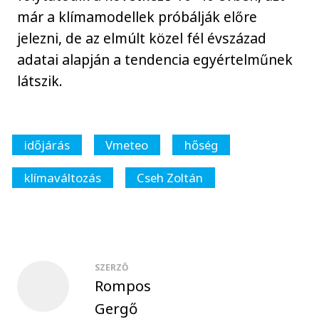
már a klímamodellek próbálják előre
jelezni, de az elmúlt közel fél évszázad
adatai alapján a tendencia egyértelműnek
látszik.
időjárás
Vmeteo
hőség
klímaváltozás
Cseh Zoltán
SZERZŐ
Rompos
Gergő