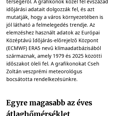
térségéről. A grafikonok közel fél évszázad
időjárási adatait dolgozzák fel, és azt
mutatják, hogy a város környezetében is
jól látható a felmelegedés trendje. Az
elemzéshez használt adatok az Európai
Középtávú Időjárás-előrejelző Központ
(ECMWF) ERA5 nevű klímaadatbázisából
származnak, amely 1979 és 2025 közötti
időszakot öleli fel. A grafikonokat Cseh
Zoltán veszprémi meteorológus
bocsátotta rendelkezésünkre.
Egyre magasabb az éves
átlaghőmérséklet