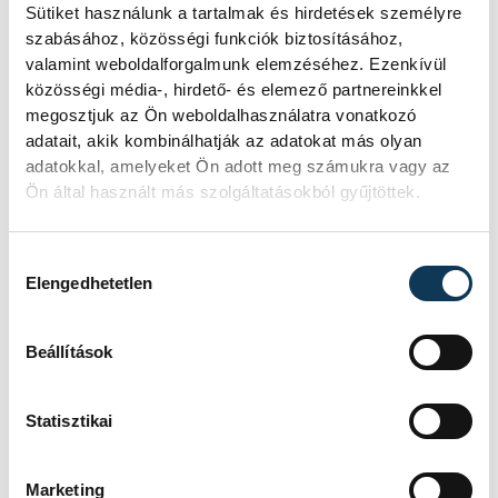
Sütiket használunk a tartalmak és hirdetések személyre
szabásához, közösségi funkciók biztosításához,
valamint weboldalforgalmunk elemzéséhez. Ezenkívül
közösségi média-, hirdető- és elemező partnereinkkel
megosztjuk az Ön weboldalhasználatra vonatkozó
adatait, akik kombinálhatják az adatokat más olyan
adatokkal, amelyeket Ön adott meg számukra vagy az
Ön által használt más szolgáltatásokból gyűjtöttek.
Városi környezetben ennél
Hozzájárulás kiválasztása
Elengedhetetlen
is melegebb lehet
Beállítások
Cseh Zoltán felhívta a figyelmet arra is,
Statisztikai
hogy ezek regionális adatok, vagyis nem
egy konkrét mérőállomás eredményeit
Marketing