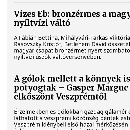
Vizes Eb: bronzérmes a mag
nyíltvízi váltó
A Fábián Bettina, Mihályvári-Farkas Viktória
Rasovszky Kristóf, Betlehem Dávid összeté
magyar csapat bronzérmet nyert szombato
nyíltvízi úszók váltóversenyében.
A gólok mellett a könnyek i
potyogtak – Gasper Marguc
elköszönt Veszprémtől
Érzelmekben és gólokban gazdag gálamérk
láthatott a veszprémi közönség péntek est
Veszprém idénybeli első hazai mérkőzésén