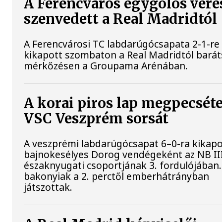
A Ferencváros egygólos vere
szenvedett a Real Madridtól
A Ferencvárosi TC labdarúgócsapata 2-1-re
kikapott szombaton a Real Madridtól bará
mérkőzésen a Groupama Arénában.
A korai piros lap megpecséte
VSC Veszprém sorsát
A veszprémi labdarúgócsapat 6–0-ra kikapo
bajnokesélyes Dorog vendégeként az NB II
északnyugati csoportjának 3. fordulójában.
bakonyiak a 2. perctől emberhátrányban
játszottak.