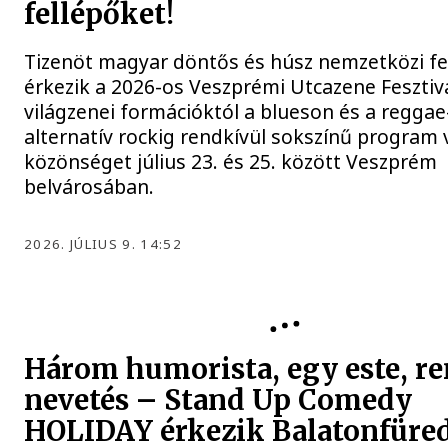
fellépőket!
Tizenöt magyar döntős és húsz nemzetközi fe
érkezik a 2026-os Veszprémi Utcazene Fesztivá
világzenei formációktól a blueson és a reggae
alternatív rockig rendkívül sokszínű program 
közönséget július 23. és 25. között Veszprém
belvárosában.
2026. JÚLIUS 9. 14:52
PROGRAMAJÁNLÓ
Három humorista, egy este, r
nevetés – Stand Up Comedy
HOLIDAY érkezik Balatonfüre