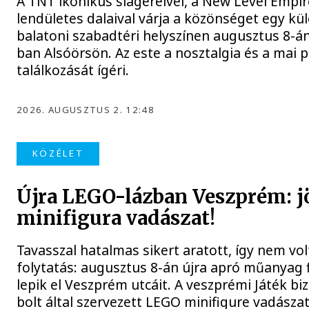
A TNT ikonikus slágereivel, a New Level Empir
lendületes dalaival várja a közönséget egy kü
balatoni szabadtéri helyszínen augusztus 8-á
ban Alsóörsön. Az este a nosztalgia és a mai
találkozását ígéri.
2026. AUGUSZTUS 2. 12:48
KÖZÉLET
Újra LEGO-lázban Veszprém: jö
minifigura vadászat!
Tavasszal hatalmas sikert aratott, így nem vol
folytatás: augusztus 8-án újra apró műanyag 
lepik el Veszprém utcáit. A veszprémi Játék b
bolt által szervezett LEGO minifigure vadásza