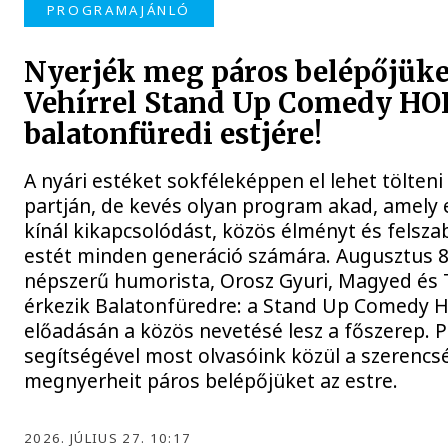
PROGRAMAJÁNLÓ
Nyerjék meg páros belépőjüke
Vehírrel Stand Up Comedy H
balatonfüredi estjére!
A nyári estéket sokféleképpen el lehet tölteni
partján, de kevés olyan program akad, amely 
kínál kikapcsolódást, közös élményt és felsza
estét minden generáció számára. Augusztus 
népszerű humorista, Orosz Gyuri, Magyed és
érkezik Balatonfüredre: a Stand Up Comedy 
előadásán a közös nevetésé lesz a főszerep. 
segítségével most olvasóink közül a szerencs
megnyerheit páros belépőjüket az estre.
2026. JÚLIUS 27. 10:17