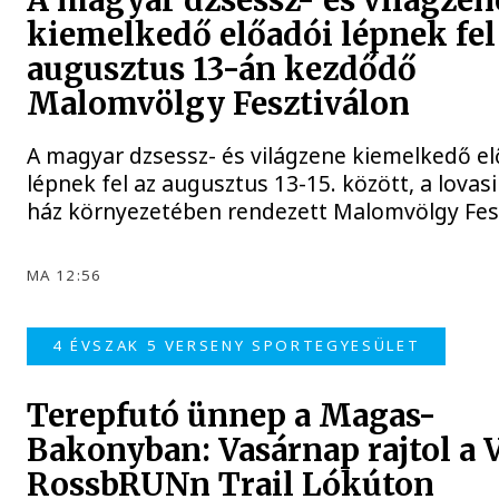
A magyar dzsessz- és világzen
kiemelkedő előadói lépnek fel
augusztus 13-án kezdődő
Malomvölgy Fesztiválon
A magyar dzsessz- és világzene kiemelkedő el
lépnek fel az augusztus 13-15. között, a lovasi
ház környezetében rendezett Malomvölgy Fesz
MA 12:56
4 ÉVSZAK 5 VERSENY SPORTEGYESÜLET
Terepfutó ünnep a Magas-
Bakonyban: Vasárnap rajtol a V
RossbRUNn Trail Lókúton