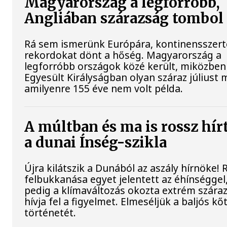
Magyarország a legforróbb,
Angliában szárazság tombol
Rá sem ismerünk Európára, kontinensszert
rekordokat dönt a hőség. Magyarország a
legforróbb országok közé került, miközben
Egyesült Királyságban olyan száraz júliust 
amilyenre 155 éve nem volt példa.
A múltban és ma is rossz hír
a dunai Ínség-szikla
Újra kilátszik a Dunából az aszály hírnöke!
felbukkanása egyet jelentett az éhínséggel
pedig a klímaváltozás okozta extrém szára
hívja fel a figyelmet. Elmeséljük a baljós k
történetét.