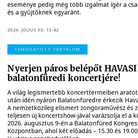
eseménye pedig még több izgalmat ígér a cs
és a gyűjtőknek egyaránt.
2026. JÚLIUS 30. 13:42
TÁMOGATOTT TARTALOM
Nyerjen páros belépőt HAVASI
balatonfüredi koncertjére!
A világ legismertebb koncerttermeiben aratott
után idén nyáron Balatonfüredre érkezik Hava
A nemzetközileg elismert zongoraművész és 
teljesen új koncertshow-jával varázsolja el a 
2026. augusztus 9-én a Balatonfüred Kongres
Központban, ahol két előadás – 15.30 és 19.00