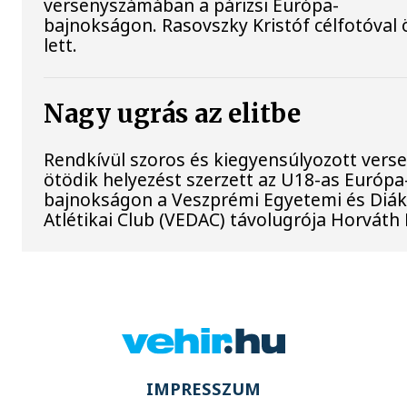
versenyszámában a párizsi Európa-
bajnokságon. Rasovszky Kristóf célfotóval 
lett.
Nagy ugrás az elitbe
Rendkívül szoros és kiegyensúlyozott vers
ötödik helyezést szerzett az U18-as Európa
bajnokságon a Veszprémi Egyetemi és Diá
Atlétikai Club (VEDAC) távolugrója Horváth
IMPRESSZUM