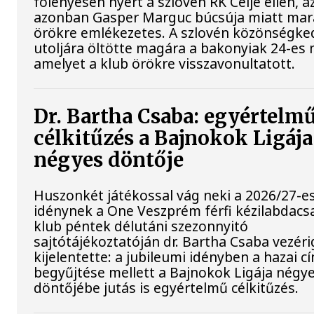
fölényesen nyert a szlovén RK Celje ellen, a
azonban Gasper Marguc búcsúja miatt ma
örökre emlékezetes. A szlovén közönségke
utoljára öltötte magára a bakonyiak 24-es 
amelyet a klub örökre visszavonultatott.
Dr. Bartha Csaba: egyértelm
célkitűzés a Bajnokok Ligája
négyes döntője
Huszonkét játékossal vág neki a 2026/27-e
idénynek a One Veszprém férfi kézilabdacs
klub péntek délutáni szezonnyitó
sajtótájékoztatóján dr. Bartha Csaba vezér
kijelentette: a jubileumi idényben a hazai c
begyűjtése mellett a Bajnokok Ligája négy
döntőjébe jutás is egyértelmű célkitűzés.