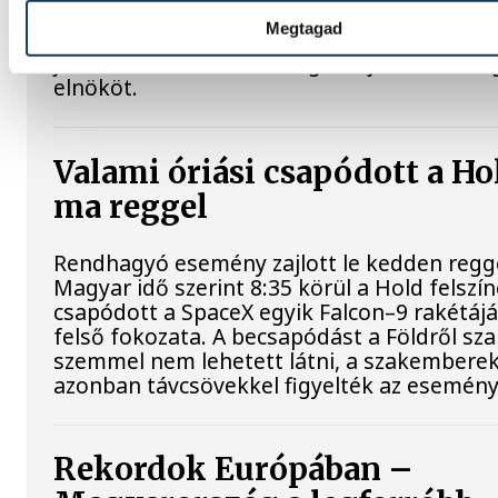
Megtagad
A Tisza-frakció kezdeményezte, hogy a par
jövő kedden válassza meg az új köztársasá
elnököt.
Valami óriási csapódott a Ho
ma reggel
Rendhagyó esemény zajlott le kedden regge
Magyar idő szerint 8:35 körül a Hold felszí
csapódott a SpaceX egyik Falcon–9 rakétáj
felső fokozata. A becsapódást a Földről sz
szemmel nem lehetett látni, a szakembere
azonban távcsövekkel figyelték az esemény
Rekordok Európában –