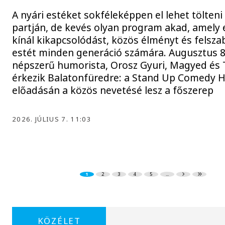
A nyári estéket sokféleképpen el lehet tölteni
partján, de kevés olyan program akad, amely 
kínál kikapcsolódást, közös élményt és felsza
estét minden generáció számára. Augusztus 
népszerű humorista, Orosz Gyuri, Magyed és
érkezik Balatonfüredre: a Stand Up Comedy 
előadásán a közös nevetésé lesz a főszerep
2026. JÚLIUS 7. 11:03
1
2
3
4
5
...
KÖZÉLET