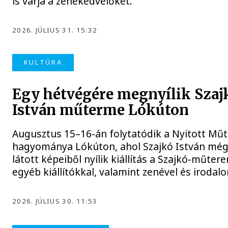
is várja a zenekedvelőket.
2026. JÚLIUS 31. 15:32
KULTÚRA
Egy hétvégére megnyílik Szaj
István műterme Lókúton
Augusztus 15–16-án folytatódik a Nyitott Mű
hagyománya Lókúton, ahol Szajkó István mé
látott képeiből nyílik kiállítás a Szajkó-műter
egyéb kiállítókkal, valamint zenével és iroda
2026. JÚLIUS 30. 11:53