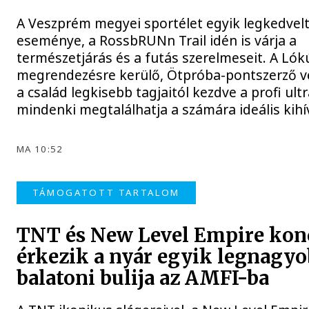
A Veszprém megyei sportélet egyik legkedvel
eseménye, a RossbRUNn Trail idén is várja a
természetjárás és a futás szerelmeseit. A Ló
megrendezésre kerülő, Ötpróba-pontszerző 
a család legkisebb tagjaitól kezdve a profi ult
mindenki megtalálhatja a számára ideális kihí
MA 10:52
TÁMOGATOTT TARTALOM
TNT és New Level Empire konc
érkezik a nyár egyik legnagy
balatoni bulija az AMFI-ba