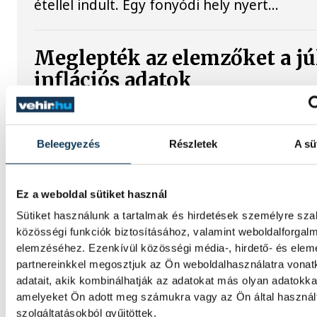
étellel indult. Egy fonyódi hely nyert...
Meglepték az elemzőket a jú
inflációs adatok
Hatalmas meglepetésként értékelték az el
júliusi, 1,2 százalékos inflációs adatot.
Beleegyezés
Részletek
A sü
Sorra kerülnek elő világháb
Ez a weboldal sütiket használ
leletek az alacsony Dunából
Sütiket használunk a tartalmak és hirdetések személyre sz
közösségi funkciók biztosításához, valamint weboldalforgal
A folyó rekordalacsony vízállása miatt egy
elemzéséhez. Ezenkívül közösségi média-, hirdető- és ele
komplett, II. világháborús német DKW NZ 
partnereinkkel megosztjuk az Ön weboldalhasználatra vona
motorkerékpárbukkant elő a Batthyány tér
adatait, akik kombinálhatják az adatokat más olyan adatokka
rakpart sziklái alól, máshol pedig egy közel
amelyeket Ön adott meg számukra vagy az Ön által haszná
féltonnás brit akna került elő.
szolgáltatásokból gyűjtöttek.