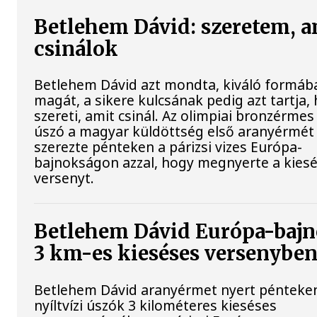
Betlehem Dávid: szeretem, a
csinálok
Betlehem Dávid azt mondta, kiváló formába
magát, a sikere kulcsának pedig azt tartja,
szereti, amit csinál. Az olimpiai bronzérmes 
úszó a magyar küldöttség első aranyérmét
szerezte pénteken a párizsi vizes Európa-
bajnokságon azzal, hogy megnyerte a kies
versenyt.
Betlehem Dávid Európa-bajn
3 km-es kieséses versenyben
Betlehem Dávid aranyérmet nyert pénteke
nyíltvízi úszók 3 kilométeres kieséses