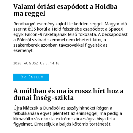
Valami óriási csapódott a Holdba
ma reggel
Rendhagyó esemény zajlott le kedden reggel. Magyar idő
szerint 8:35 körül a Hold felszínébe csapódott a SpaceX
egyik Falcon–9 rakétájának felső fokozata. A becsapódást
a Földről szabad szemmel nem lehetett látni, a
szakemberek azonban távcsövekkel figyelték az
eseményt.
2026. AUGUSZTUS 5. 14:16
TÖRTÉNELEM
A múltban és ma is rossz hírt hoz a
dunai Ínség-szikla
Újra kilátszik a Dunából az aszály hírnöke! Régen a
felbukkanása egyet jelentett az éhínséggel, ma pedig a
klímaváltozás okozta extrém szárazságra hívja fel a
figyelmet. Elmeséljük a baljós kőtömb történetét.