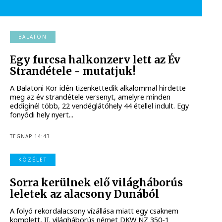
BALATON
Egy furcsa halkonzerv lett az Év
Strandétele - mutatjuk!
A Balatoni Kör idén tizenkettedik alkalommal hirdette
meg az év strandétele versenyt, amelyre minden
eddiginél több, 22 vendéglátóhely 44 étellel indult. Egy
fonyódi hely nyert...
TEGNAP 14:43
KÖZÉLET
Sorra kerülnek elő világháborús
leletek az alacsony Dunából
A folyó rekordalacsony vízállása miatt egy csaknem
komplett, II. világháborús német DKW NZ 350-1