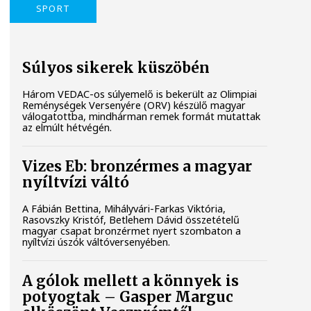
SPORT
Súlyos sikerek küszöbén
Három VEDAC-os súlyemelő is bekerült az Olimpiai
Reménységek Versenyére (ORV) készülő magyar
válogatottba, mindhárman remek formát mutattak
az elmúlt hétvégén.
Vizes Eb: bronzérmes a magyar
nyíltvízi váltó
A Fábián Bettina, Mihályvári-Farkas Viktória,
Rasovszky Kristóf, Betlehem Dávid összetételű
magyar csapat bronzérmet nyert szombaton a
nyíltvízi úszók váltóversenyében.
A gólok mellett a könnyek is
potyogtak – Gasper Marguc