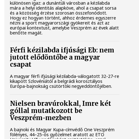
különösen igaz: a dunántúli városban a kézilabda
mára a helyi identitás alapköve, ahol a csapat sorsa
és a közösség érzése szorosan összefonódott.
Hogy ez hogyan történt, ahhoz érdemes egyszerre
nézni a sport magyarországi gyökereit és azt az
európai kontextust, amelybe Veszprém az évek alatt
benőtte magát.
Férfi kézilabda ifjúsági Eb: nem
jutott elődöntőbe a magyar
csapat
A magyar férfi ifjúsági kézilabda-válogatott 32-27-re
kikapott Szlovéniától a belgrádi korosztályos
Európa-bajnokság csütörtöki negyeddöntőjében.
Nielsen bravúrokkal, Imre két
góllal mutatkozott be
Veszprém-mezben
A bajnoki és Magyar Kupa-címvédő One Veszprém
fölényes, 44–25-ös győzelmet aratott az ETO