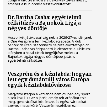
utoljára öltötte magára a bakonyiak 24-es mezét,
amelyet a klub örökre visszavonultatott.
Dr. Bartha Csaba: egyértelmű
célkitűzés a Bajnokok Ligája
négyes döntője
Huszonkét játékossal vág neki a 2026/27-es idénynek
a One Veszprém férfi kézilabdacsapata. A klub
péntek délutáni szezonnyitó sajtótájékoztatóján dr.
Bartha Csaba vezérigazgató kijelentette: a jubileumi
idényben a hazai címek begyűjtése mellett a
Bajnokok Ligája négyes döntőjébe jutás is
egyértelmű célkitűzés.
Veszprém és a kézilabda: hogyan
lett egy dunántúli város Európa
egyik kézilabdafővárosa
Magyarországon a kézilabda nem csupán egy sport
a sok közül. Ez az a játék, amely telt arénákat tölt
meg, generációkat köt össze, és egész városokat
szervez maga köré. Veszprém esetében ez