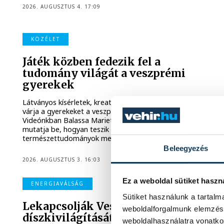
2026. AUGUSZTUS 4. 17:09
KÖZÉLET
Játék közben fedezik fel a
tudomány világát a veszprémi
gyerekek
Látványos kísérletek, kreatív feladatok és sok-sok élmény
várja a gyerekeket a veszprémi Tinker Labsben.
Videónkban Balassa Marietta, a központ vezetője
mutatja be, hogyan teszik izgalmassá a
természettudományok megismerését.
Beleegyezés
2026. AUGUSZTUS 3. 16:03
Ez a weboldal sütiket haszn
ENERGIAVÁLSÁG
Sütiket használunk a tartal
Lekapcsolják Veszprém
weboldalforgalmunk elemzésé
díszkivilágítását, elzárják a
weboldalhasználatra vonatko