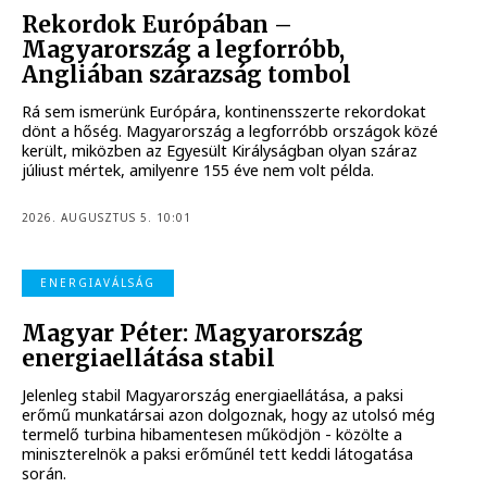
Rekordok Európában –
Magyarország a legforróbb,
Angliában szárazság tombol
Rá sem ismerünk Európára, kontinensszerte rekordokat
dönt a hőség. Magyarország a legforróbb országok közé
került, miközben az Egyesült Királyságban olyan száraz
júliust mértek, amilyenre 155 éve nem volt példa.
2026. AUGUSZTUS 5. 10:01
ENERGIAVÁLSÁG
Magyar Péter: Magyarország
energiaellátása stabil
Jelenleg stabil Magyarország energiaellátása, a paksi
erőmű munkatársai azon dolgoznak, hogy az utolsó még
termelő turbina hibamentesen működjön - közölte a
miniszterelnök a paksi erőműnél tett keddi látogatása
során.