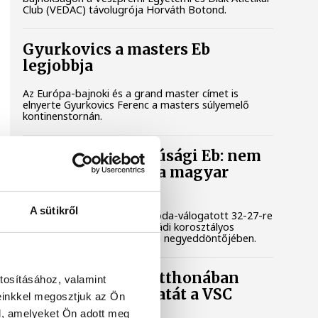
Club (VEDAC) távolugrója Horváth Botond.
Gyurkovics a masters Eb
legjobbja
Az Európa-bajnoki és a grand master címet is
elnyerte Gyurkovics Ferenc a masters súlyemelő
kontinenstornán.
Férfi kézilabda ifjúsági Eb: nem
jutott elődöntőbe a magyar
csapat
A sütikről
A magyar férfi ifjúsági kézilabda-válogatott 32-27-re
kikapott Szlovéniától a belgrádi korosztályos
Európa-bajnokság csütörtöki negyeddöntőjében.
A bajnokesélyes otthonában
tosításához, valamint
folytatná jó sorozatát a VSC
einkkel megosztjuk az Ön
Veszprém
l, amelyeket Ön adott meg