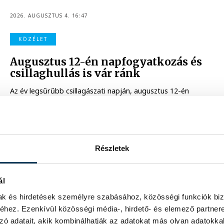
2026. AUGUSZTUS 4. 16:47
KÖZÉLET
Augusztus 12-én napfogyatkozás és
csillaghullás is vár ránk
Az év legsűrűbb csillagászati napján, augusztus 12-én
éjjel tetőzik majd a Perseidák hullócsillagraj, de
ugyanezen a napon részleges napfogyatkozást is meg
lehet majd figyelni.
2026. AUGUSZTUS 3. 13:52
Részletek
ál
KÖZÉLET
mak és hirdetések személyre szabásához, közösségi funkciók biz
Mi történik a balatonalmádi
hez. Ezenkívül közösségi média-, hirdető- és elemező partner
teniszpályák körül? Bérleti vita,
zó adatait, akik kombinálhatják az adatokat más olyan adatokka