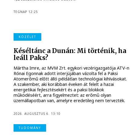
TEGNAP 12:25
KÖZÉLET
Késéltánc a Dunán: Mi történik, ha
leáll Paks?
Mártha Imre, az MVM Zrt. egykori vezérigazgatója ATV-n
Rónai Egonnak adott interjújában vázolta fel a Paksi
Atomerőmű előtt álló példátlan technológiai kihívásokat.
A szakember, aki korábban éveken át felelt a hazai
energetikai fejlesztésekért és a paksi blokkok
működéséért, arra figyelmeztet: az erőmű olyan
üzemállapotban van, amelyre eredetileg nem tervezték.
2026. AUGUSZTUS 6. 13:10
TUDOMÁNY