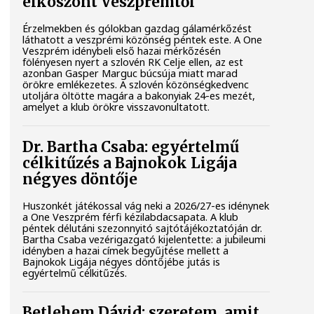
elköszönt Veszprémtől
Érzelmekben és gólokban gazdag gálamérkőzést
láthatott a veszprémi közönség péntek este. A One
Veszprém idénybeli első hazai mérkőzésén
fölényesen nyert a szlovén RK Celje ellen, az est
azonban Gasper Marguc búcsúja miatt marad
örökre emlékezetes. A szlovén közönségkedvenc
utoljára öltötte magára a bakonyiak 24-es mezét,
amelyet a klub örökre visszavonultatott.
Dr. Bartha Csaba: egyértelmű
célkitűzés a Bajnokok Ligája
négyes döntője
Huszonkét játékossal vág neki a 2026/27-es idénynek
a One Veszprém férfi kézilabdacsapata. A klub
péntek délutáni szezonnyitó sajtótájékoztatóján dr.
Bartha Csaba vezérigazgató kijelentette: a jubileumi
idényben a hazai címek begyűjtése mellett a
Bajnokok Ligája négyes döntőjébe jutás is
egyértelmű célkitűzés.
Betlehem Dávid: szeretem, amit