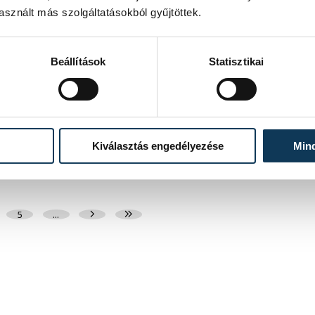
megszakadt egyeztetések és egy
sznált más szolgáltatásokból gyűjtöttek.
tisztázatlan jogi eljárás
Évtizedes hagyomány, hat salakos pálya, utánpótlás-
nevelés és egy hosszú távra megkötött bérleti szerződés
Beállítások
Statisztikai
áll az egyik oldalon. A másikon az önkormányzat, amely
szerint a Balatonalmádi Tenisz Klub aránytalanul alacsony
összegért használja a városi területet. Megkerestük az
egyesület két képviselőjét és a polgármestert is, hogy
kiderüljön, hol tart most az ügy.
Kiválasztás engedélyezése
Min
2026. AUGUSZTUS 4. 3:06
5
...