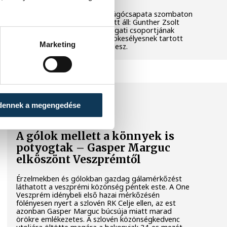
A VSC Veszprém férfi labdarúgócsapata szombaton
újabb komoly erőfelmérő előtt áll: Gunther Zsolt
együttese az NB III északnyugati csoportjának
második fordulójában a bajnokesélyesnek tartott
Marketing
Dorogi Bányász FC vendége lesz.
KÉZILABDA
dennek a megengedése
A gólok mellett a könnyek is
potyogtak – Gasper Marguc
elköszönt Veszprémtől
Érzelmekben és gólokban gazdag gálamérkőzést
láthatott a veszprémi közönség péntek este. A One
Veszprém idénybeli első hazai mérkőzésén
fölényesen nyert a szlovén RK Celje ellen, az est
azonban Gasper Marguc búcsúja miatt marad
örökre emlékezetes. A szlovén közönségkedvenc