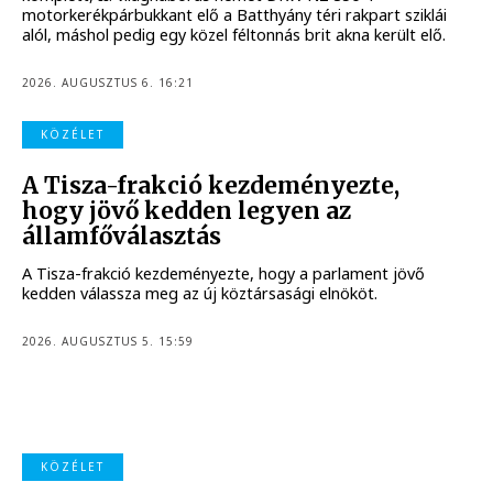
motorkerékpárbukkant elő a Batthyány téri rakpart sziklái
alól, máshol pedig egy közel féltonnás brit akna került elő.
2026. AUGUSZTUS 6. 16:21
KÖZÉLET
A Tisza-frakció kezdeményezte,
hogy jövő kedden legyen az
államfőválasztás
A Tisza-frakció kezdeményezte, hogy a parlament jövő
kedden válassza meg az új köztársasági elnököt.
2026. AUGUSZTUS 5. 15:59
KÖZÉLET