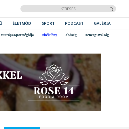
Ű
ÉLETMÓD
SPORT
PODCAST
GALÉRIA
#Európa Sportrégiója
#kék fény
#hőség
#energiaválság