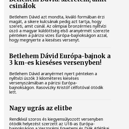
csinálok
Betlehem Dávid azt mondta, kiváló formában érzi
magát, a sikere kulcsának pedig azt tartja, hogy
szereti, amit csinál. Az olimpiai bronzérmes nyíltvízi
úszó a magyar küldöttség első aranyérmét szerezte
pénteken a párizsi vizes Európa-bajnokságon azzal,
hogy megnyerte a kieséses versenyt.
Betlehem Dávid Európa-bajnok a
3 km-es kieséses versenyben!
Betlehem Dávid aranyérmet nyert pénteken a
nyíltvízi úszók 3 kilométeres kieséses
versenyszámában a párizsi Európa-
bajnokságon. Rasovszky Kristóf célfotóval ötödik
lett.
Nagy ugrás az elitbe
Rendkívül szoros és kiegyensúlyozott versenyben
ötödik helyezést szerzett az U18-as Európa-
bajnokságon a Veszprémi Egyetemi és Diák Atlétikai