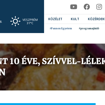
KÖZÉLET
KULT
KÖZÉRDEK
VESZPRÉM
8.
31°C
#Pannon Egyetem
#programajánló