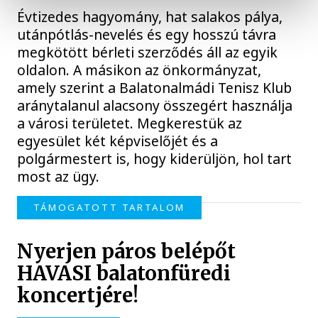
Évtizedes hagyomány, hat salakos pálya,
utánpótlás-nevelés és egy hosszú távra
megkötött bérleti szerződés áll az egyik
oldalon. A másikon az önkormányzat,
amely szerint a Balatonalmádi Tenisz Klub
aránytalanul alacsony összegért használja
a városi területet. Megkerestük az
egyesület két képviselőjét és a
polgármestert is, hogy kiderüljön, hol tart
most az ügy.
TÁMOGATOTT TARTALOM
Nyerjen páros belépőt
HAVASI balatonfüredi
koncertjére!