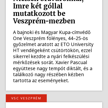
Imre két góllal
mutatkozott be
Veszprém-mezben
A bajnoki és Magyar Kupa-címvédő
One Veszprém fölényes, 44–25-ös
győzelmet aratott az ETO University
HT vendégeként csütörtökön, ezzel
sikerrel kezdte a nyári felkészülési
mérkőzések sorát. Xavier Pascual
együttese nagy tempót diktált, és a
találkozó nagy részében kézben
tartotta az eseményeket.
VSC VESZPRÉM