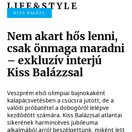
LIFE&STYLE
KISS BALÁZS
Nem akart hős lenni,
csak önmaga maradni
– exkluzív interjú
Kiss Balázzsal
Veszprém első olimpiai bajnokaként
kalapácsvetésben a csúcsra jutott, de a
valódi próbatétel a dobogóról lelépve
kezdődött számára. Kiss Balázzsal atlantai
sikerének harmincéves jubileuma
alkalmából arról beszélgettünk, miként lett