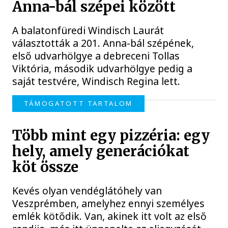
Anna-bál szépei között
A balatonfüredi Windisch Laurát
választották a 201. Anna-bál szépének,
első udvarhölgye a debreceni Tollas
Viktória, második udvarhölgye pedig a
saját testvére, Windisch Regina lett.
TÁMOGATOTT TARTALOM
Több mint egy pizzéria: egy
hely, amely generációkat
köt össze
Kevés olyan vendéglátóhely van
Veszprémben, amelyhez ennyi személyes
emlék kötődik. Van, akinek itt volt az első