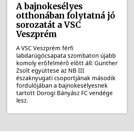
A bajnokesélyes
otthonában folytatná jó
sorozatát a VSC
Veszprém
A VSC Veszprém férfi
labdarúgócsapata szombaton újabb
komoly erőfelmérő előtt áll: Gunther
Zsolt együttese az NB III
északnyugati csoportjának második
fordulójában a bajnokesélyesnek
tartott Dorogi Bányász FC vendége
lesz.