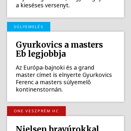
a kieséses versenyt.
SÚLYEMELÉS
Gyurkovics a masters
Eb legjobbja
Az Európa-bajnoki és a grand
master címet is elnyerte Gyurkovics
Ferenc a masters súlyemelő
kontinenstornán.
ONE VESZPRÉM HC
Nielsen bravúrokkal,