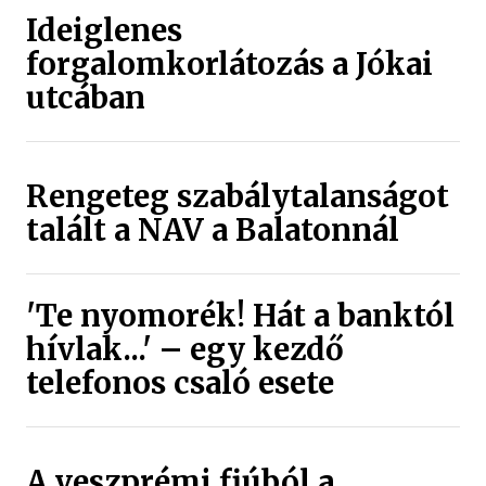
Ideiglenes
forgalomkorlátozás a Jókai
utcában
Rengeteg szabálytalanságot
talált a NAV a Balatonnál
'Te nyomorék! Hát a banktól
hívlak...' – egy kezdő
telefonos csaló esete
A veszprémi fiúból a