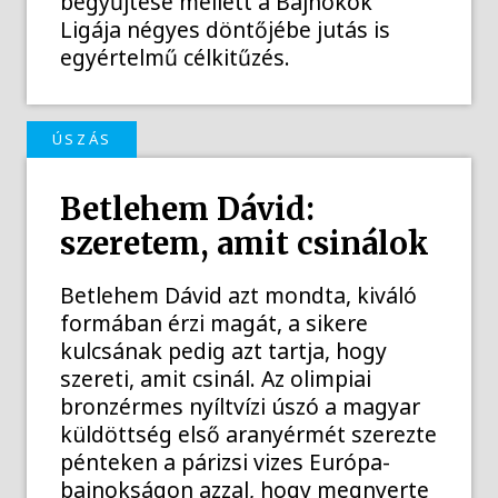
begyűjtése mellett a Bajnokok
Ligája négyes döntőjébe jutás is
egyértelmű célkitűzés.
ÚSZÁS
Betlehem Dávid:
szeretem, amit csinálok
Betlehem Dávid azt mondta, kiváló
formában érzi magát, a sikere
kulcsának pedig azt tartja, hogy
szereti, amit csinál. Az olimpiai
bronzérmes nyíltvízi úszó a magyar
küldöttség első aranyérmét szerezte
pénteken a párizsi vizes Európa-
bajnokságon azzal, hogy megnyerte