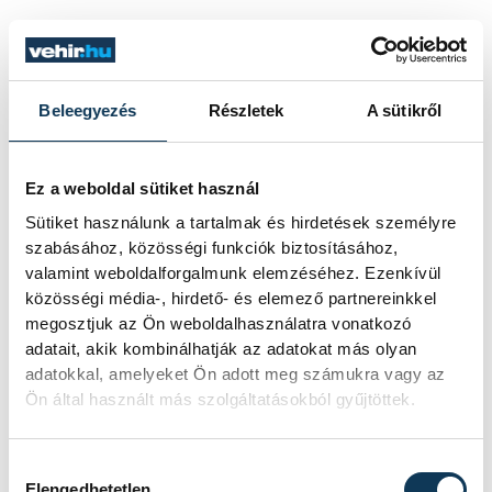
KULTÚRA
Filmpremierek a Veszprém-
Beleegyezés
Részletek
A sütikről
Balaton Filmpikniken
Ez a weboldal sütiket használ
KÖZÉLET
Sütiket használunk a tartalmak és hirdetések személyre
szabásához, közösségi funkciók biztosításához,
Újra LEGO-lázban Veszprém:
valamint weboldalforgalmunk elemzéséhez. Ezenkívül
jön a 2. minifigura vadászat!
közösségi média-, hirdető- és elemező partnereinkkel
megosztjuk az Ön weboldalhasználatra vonatkozó
adatait, akik kombinálhatják az adatokat más olyan
KÖZÉRDEKŰ
adatokkal, amelyeket Ön adott meg számukra vagy az
Ön által használt más szolgáltatásokból gyűjtöttek.
Gelencsér András: A
klímaváltozást már nem
Hozzájárulás kiválasztása
állítjuk meg
Elengedhetetlen