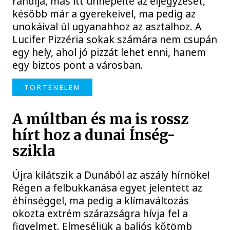
randija, más itt ünnepelte az eljegyzését,
később már a gyerekeivel, ma pedig az
unokáival ül ugyanahhoz az asztalhoz. A
Lucifer Pizzéria sokak számára nem csupán
egy hely, ahol jó pizzát lehet enni, hanem
egy biztos pont a városban.
TÖRTÉNELEM
A múltban és ma is rossz
hírt hoz a dunai Ínség-
szikla
Újra kilátszik a Dunából az aszály hírnöke!
Régen a felbukkanása egyet jelentett az
éhínséggel, ma pedig a klímaváltozás
okozta extrém szárazságra hívja fel a
figyelmet. Elmeséljük a baljós kőtömb