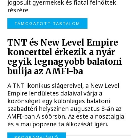
jogosult gyermekek és fiatal felnőttek
részére.
TÁMOGATOTT TARTALOM
TNT és New Level Empire
koncerttel érkezik a nyár
egyik legnagyobb balatoni
bulija az AMFI-ba
A TNT ikonikus slágereivel, a New Level
Empire lendületes dalaival várja a
közönséget egy különleges balatoni
szabadtéri helyszínen augusztus 8-án az
AMFI-ban Alsóörsön. Az este a nosztalgia
és a mai popzene találkozását ígéri.
PROGRAMAJÁNLÓ