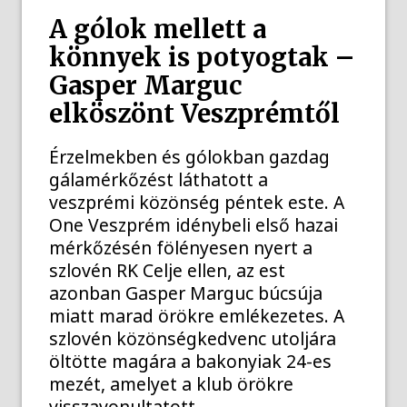
A gólok mellett a
könnyek is potyogtak –
Gasper Marguc
elköszönt Veszprémtől
Érzelmekben és gólokban gazdag
gálamérkőzést láthatott a
veszprémi közönség péntek este. A
One Veszprém idénybeli első hazai
mérkőzésén fölényesen nyert a
szlovén RK Celje ellen, az est
azonban Gasper Marguc búcsúja
miatt marad örökre emlékezetes. A
szlovén közönségkedvenc utoljára
öltötte magára a bakonyiak 24-es
mezét, amelyet a klub örökre
visszavonultatott.