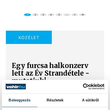
1
2
3
4
5
...
KÖZÉLET
Egy furcsa halkonzerv
lett az Év Strandétele -
mutatjuk!
A Balatoni Kör idén tizenkettedik
alkalommal hirdette meg az év
Beleegyezés
Részletek
A sütikről
strandétele versenyt, amelyre minden
eddiginél több, 22 vendéglátóhely 44