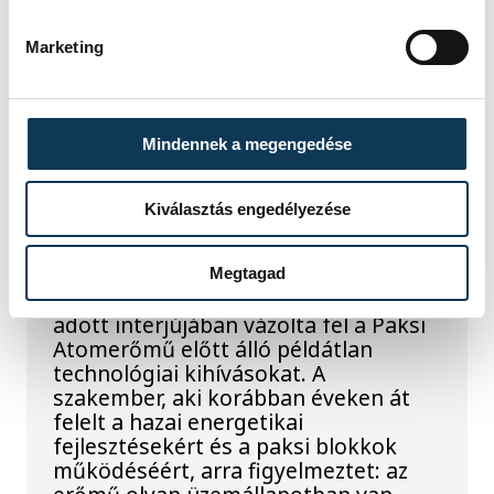
világháborús német DKW NZ 350-1
motorkerékpárbukkant elő a
Marketing
Batthyány téri rakpart sziklái alól,
máshol pedig egy közel féltonnás brit
akna került elő.
Mindennek a megengedése
Késéltánc a Dunán: Mi
Kiválasztás engedélyezése
történik, ha leáll Paks?
Mártha Imre, az MVM Zrt. egykori
Megtagad
vezérigazgatója ATV-n Rónai Egonnak
adott interjújában vázolta fel a Paksi
Atomerőmű előtt álló példátlan
technológiai kihívásokat. A
szakember, aki korábban éveken át
felelt a hazai energetikai
fejlesztésekért és a paksi blokkok
működéséért, arra figyelmeztet: az