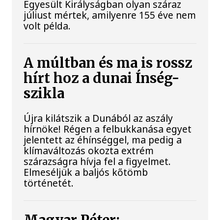
Egyesült Királyságban olyan száraz
júliust mértek, amilyenre 155 éve nem
volt példa.
A múltban és ma is rossz
hírt hoz a dunai Ínség-
szikla
Újra kilátszik a Dunából az aszály
hírnöke! Régen a felbukkanása egyet
jelentett az éhínséggel, ma pedig a
klímaváltozás okozta extrém
szárazságra hívja fel a figyelmet.
Elmeséljük a baljós kőtömb
történetét.