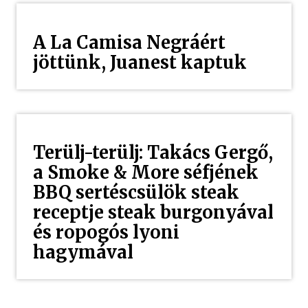
A La Camisa Negráért
jöttünk, Juanest kaptuk
Terülj-terülj: Takács Gergő,
a Smoke & More séfjének
BBQ sertéscsülök steak
receptje steak burgonyával
és ropogós lyoni
hagymával