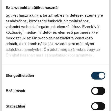
étellel indult. Egy fonyódi hely nyert...
Ez a weboldal sütiket használ
Sütiket használunk a tartalmak és hirdetések személyre
szabásához, közösségi funkciók biztosításához,
Meglepték az elemzőket
valamint weboldalforgalmunk elemzéséhez. Ezenkívül
a júliusi inflációs adatok
közösségi média-, hirdető- és elemező partnereinkkel
megosztjuk az Ön weboldalhasználatra vonatkozó
Hatalmas meglepetésként értékelték
adatait, akik kombinálhatják az adatokat más olyan
az elemzők a júliusi, 1,2 százalékos
adatokkal, amelyeket Ön adott meg számukra vagy az
inflációs adatot.
Ön által használt más szolgáltatásokból gyűjtöttek.
Hozzájárulás kiválasztása
Sorra kerülnek elő
Elengedhetetlen
világháborús leletek az
alacsony Dunából
Beállítások
A folyó rekordalacsony vízállása miatt
egy csaknem komplett, II.
Statisztikai