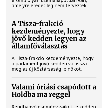
erőmű olyan üzemállapotban van,
amelyre eredetileg nem tervezték.
A Tisza-frakció
kezdeményezte, hogy
jövő kedden legyen az
államfőválasztás
A Tisza-frakció kezdeményezte, hogy
a parlament jövő kedden válassza
meg az új köztársasági elnököt.
Valami óriási csapódott a
Holdba ma reggel
Rendhagyó esemény zajlott le kedden