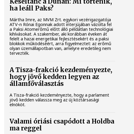
Késéltánc a Dunán: Mi történik,
ha leáll Paks?
Mártha Imre, az MVM Zrt. egykori vezérigazgatója
ATV-n Rónai Egonnak adott interjújában vázolta fel
a Paksi Atomerőmű előtt álló példátlan technológiai
kihívásokat. A szakember, aki korábban éveken át
felelt a hazai energetikai fejlesztésekért és a paksi
blokkok működéséért, arra figyelmeztet: az erőmű
olyan üzemállapotban van, amelyre eredetileg nem
tervezték.
A Tisza-frakció kezdeményezte,
hogy jövő kedden legyen az
államfőválasztás
A Tisza-frakció kezdeményezte, hogy a parlament
jövő kedden válassza meg az új köztársasági
elnököt.
Valami óriási csapódott a Holdba
ma reggel