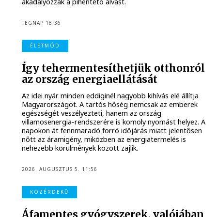
akadályozzák a pihentető alvást.
TEGNAP 18:36
ÉLETMÓD
Így tehermentesíthetjük otthonról
az ország energiaellátását
Az idei nyár minden eddiginél nagyobb kihívás elé állítja
Magyarországot. A tartós hőség nemcsak az emberek
egészségét veszélyezteti, hanem az ország
villamosenergia-rendszerére is komoly nyomást helyez. A
napokon át fennmaradó forró időjárás miatt jelentősen
nőtt az áramigény, miközben az energiatermelés is
nehezebb körülmények között zajlik.
2026. AUGUSZTUS 5. 11:56
KÖZÉRDEKŰ
Áfamentes gyógyszerek, valójában