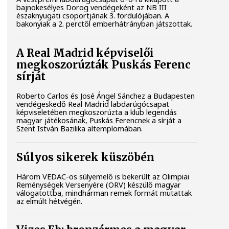
bajnokesélyes Dorog vendégeként az NB III
északnyugati csoportjának 3. fordulójában. A
bakonyiak a 2. perctől emberhátrányban játszottak.
A Real Madrid képviselői
megkoszorúzták Puskás Ferenc
sírját
Roberto Carlos és José Ángel Sánchez a Budapesten
vendégeskedő Real Madrid labdarúgócsapat
képviseletében megkoszorúzta a klub legendás
magyar játékosának, Puskás Ferencnek a sírját a
Szent István Bazilika altemplomában.
Súlyos sikerek küszöbén
Három VEDAC-os súlyemelő is bekerült az Olimpiai
Reménységek Versenyére (ORV) készülő magyar
válogatottba, mindhárman remek formát mutattak
az elmúlt hétvégén.