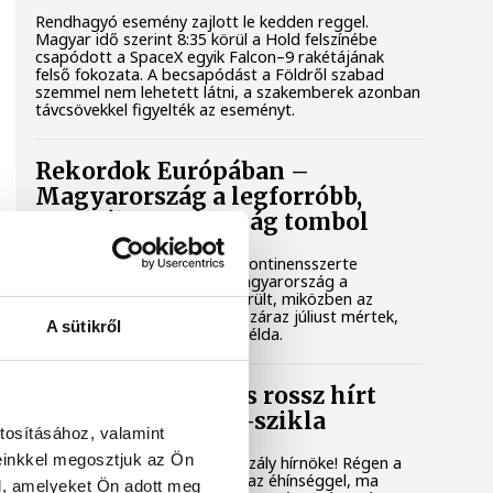
Rendhagyó esemény zajlott le kedden reggel.
Magyar idő szerint 8:35 körül a Hold felszínébe
csapódott a SpaceX egyik Falcon–9 rakétájának
felső fokozata. A becsapódást a Földről szabad
szemmel nem lehetett látni, a szakemberek azonban
távcsövekkel figyelték az eseményt.
Rekordok Európában –
Magyarország a legforróbb,
Angliában szárazság tombol
Rá sem ismerünk Európára, kontinensszerte
rekordokat dönt a hőség. Magyarország a
legforróbb országok közé került, miközben az
Egyesült Királyságban olyan száraz júliust mértek,
A sütikről
amilyenre 155 éve nem volt példa.
A múltban és ma is rossz hírt
hoz a dunai Ínség-szikla
tosításához, valamint
einkkel megosztjuk az Ön
Újra kilátszik a Dunából az aszály hírnöke! Régen a
felbukkanása egyet jelentett az éhínséggel, ma
l, amelyeket Ön adott meg