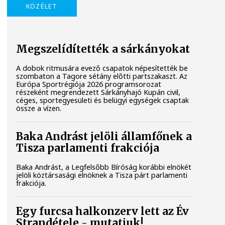
KÖZÉLET
Megszelídítették a sárkányokat
A dobok ritmusára evező csapatok népesítették be
szombaton a Tagore sétány előtti partszakaszt. Az
Európa Sportrégiója 2026 programsorozat
részeként megrendezett Sárkányhajó Kupán civil,
céges, sportegyesületi és belügyi egységek csaptak
össze a vízen.
Baka Andrást jelöli államfőnek a
Tisza parlamenti frakciója
Baka Andrást, a Legfelsőbb Bíróság korábbi elnökét
jelöli köztársasági elnöknek a Tisza párt parlamenti
frakciója.
Egy furcsa halkonzerv lett az Év
Strandétele - mutatjuk!