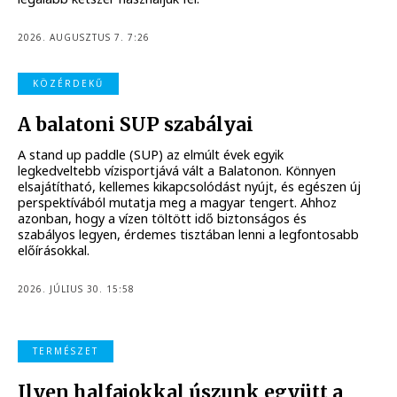
2026. AUGUSZTUS 7. 7:26
KÖZÉRDEKŰ
A balatoni SUP szabályai
A stand up paddle (SUP) az elmúlt évek egyik
legkedveltebb vízisportjává vált a Balatonon. Könnyen
elsajátítható, kellemes kikapcsolódást nyújt, és egészen új
perspektívából mutatja meg a magyar tengert. Ahhoz
azonban, hogy a vízen töltött idő biztonságos és
szabályos legyen, érdemes tisztában lenni a legfontosabb
előírásokkal.
2026. JÚLIUS 30. 15:58
TERMÉSZET
Ilyen halfajokkal úszunk együtt a