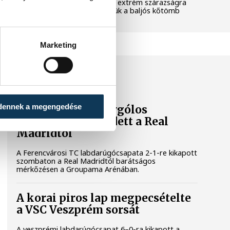
pedig a klímaváltozás okozta extrém szárazságra
hívja fel a figyelmet. Elmeséljük a baljós kőtömb
történetét.
Marketing
SPORT
dennek a megengedése
A Ferencváros egygólos
vereséget szenvedett a Real
Madridtól
A Ferencvárosi TC labdarúgócsapata 2-1-re kikapott
szombaton a Real Madridtól barátságos
mérkőzésen a Groupama Arénában.
A korai piros lap megpecsételte
a VSC Veszprém sorsát
A veszprémi labdarúgócsapat 6–0-ra kikapott a