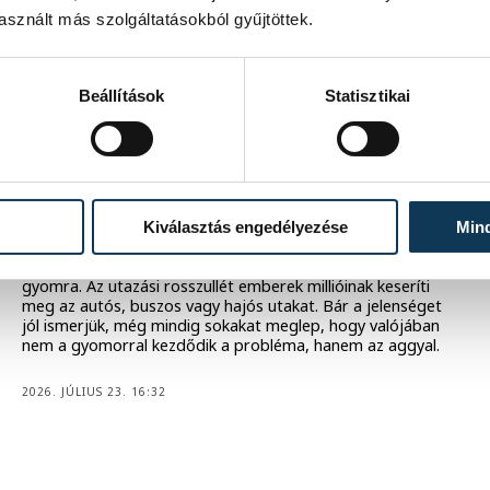
sznált más szolgáltatásokból gyűjtöttek.
2026. JÚLIUS 28. 0:01
Beállítások
Statisztikai
ÉLETMÓD
Nincs több hányinger utazás
közben, mutatjuk is hogyan!
Kiválasztás engedélyezése
Min
Van, aki gond nélkül végigolvas egy könyvet a hátsó
ülésen, másnak már néhány kanyar után is felfordul a
gyomra. Az utazási rosszullét emberek millióinak keseríti
meg az autós, buszos vagy hajós utakat. Bár a jelenséget
jól ismerjük, még mindig sokakat meglep, hogy valójában
nem a gyomorral kezdődik a probléma, hanem az aggyal.
2026. JÚLIUS 23. 16:32