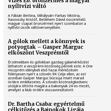
Vizes Eb: bronzérmes a magyar
nyíltvízi váltó
A Fábián Bettina, Mihályvári-Farkas Viktória,
Rasovszky Kristóf, Betlehem Dávid összetételű
magyar csapat bronzérmet nyert szombaton a
nyíltvízi úszók váltóversenyében.
A gólok mellett a könnyek is
potyogtak – Gasper Marguc
elköszönt Veszprémtől
Érzelmekben és gólokban gazdag gálamérkőzést
láthatott a veszprémi közönség péntek este. A One
Veszprém idénybeli első hazai mérkőzésén
fölényesen nyert a szlovén RK Celje ellen, az est
azonban Gasper Marguc búcsúja miatt marad
örökre emlékezetes. A szlovén közönségkedvenc
utoljára öltötte magára a bakonyiak 24-es mezét,
amelyet a klub örökre visszavonultatott.
Dr. Bartha Csaba: egyértelmű
célkitűzés a Bajnokok Ligája