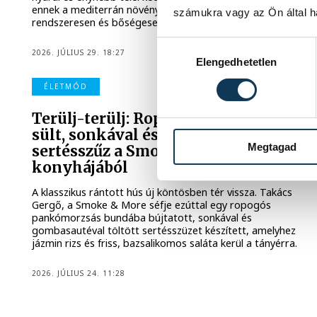
ennek a mediterrán növénynek, amely így sok helyen
számukra vagy az Ön által ha
rendszeresen és bőségesen terem.
Hozzájárulás kiválasztása
2026. JÚLIUS 29. 18:27
Elengedhetetlen
ÉLETMÓD
Terülj-terülj: Ropogós bundában
sült, sonkával és gombával töltött
Megtagad
sertésszűz a Smoke & More
konyhájából
A klasszikus rántott hús új köntösben tér vissza. Takács
Gergő, a Smoke & More séfje ezúttal egy ropogós
pankómorzsás bundába bújtatott, sonkával és
gombasautéval töltött sertésszüzet készített, amelyhez
jázmin rizs és friss, bazsalikomos saláta kerül a tányérra.
2026. JÚLIUS 24. 11:28