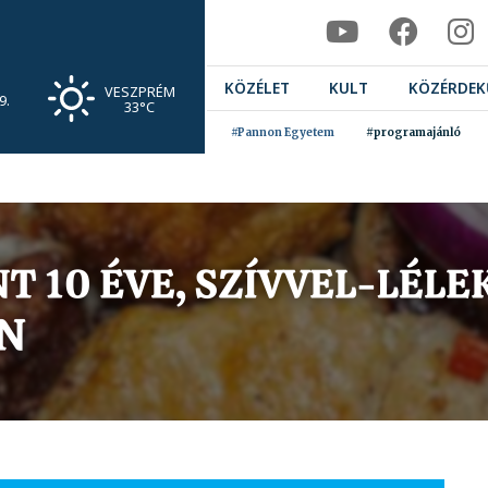
KÖZÉLET
KULT
KÖZÉRDEK
VESZPRÉM
9.
33°C
#Pannon Egyetem
#programajánló