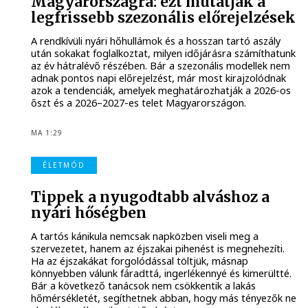
Magyarországra: ezt mutatják a
legfrissebb szezonális előrejelzések
A rendkívüli nyári hőhullámok és a hosszan tartó aszály
után sokakat foglalkoztat, milyen időjárásra számíthatunk
az év hátralévő részében. Bár a szezonális modellek nem
adnak pontos napi előrejelzést, már most kirajzolódnak
azok a tendenciák, amelyek meghatározhatják a 2026-os
őszt és a 2026–2027-es telet Magyarországon.
MA 1:29
ÉLETMÓD
Tippek a nyugodtabb alváshoz a
nyári hőségben
A tartós kánikula nemcsak napközben viseli meg a
szervezetet, hanem az éjszakai pihenést is megnehezíti.
Ha az éjszakákat forgolódással töltjük, másnap
könnyebben válunk fáradttá, ingerlékennyé és kimerültté.
Bár a következő tanácsok nem csökkentik a lakás
hőmérsékletét, segíthetnek abban, hogy más tényezők ne