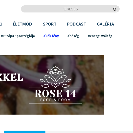
Ű
ÉLETMÓD
SPORT
PODCAST
GALÉRIA
#Európa Sportrégiója
#kék fény
#hőség
#energiaválság