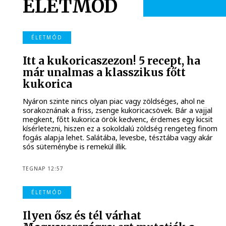
ÉLETMÓD
ÉLETMÓD
Itt a kukoricaszezon! 5 recept, ha
már unalmas a klasszikus főtt
kukorica
Nyáron szinte nincs olyan piac vagy zöldséges, ahol ne
sorakoznának a friss, zsenge kukoricacsövek. Bár a vajjal
megkent, főtt kukorica örök kedvenc, érdemes egy kicsit
kísérletezni, hiszen ez a sokoldalú zöldség rengeteg finom
fogás alapja lehet. Salátába, levesbe, tésztába vagy akár
sós süteménybe is remekül illik.
TEGNAP 12:57
ÉLETMÓD
Ilyen ősz és tél várhat