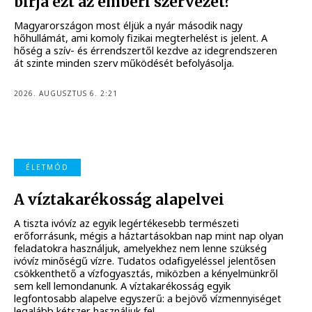
bírja ezt az emberi szervezet?
Magyarországon most éljük a nyár második nagy
hőhullámát, ami komoly fizikai megterhelést is jelent. A
hőség a szív- és érrendszertől kezdve az idegrendszeren
át szinte minden szerv működését befolyásolja.
2026. AUGUSZTUS 6. 2:21
ÉLETMÓD
A víztakarékosság alapelvei
A tiszta ivóvíz az egyik legértékesebb természeti
erőforrásunk, mégis a háztartásokban nap mint nap olyan
feladatokra használjuk, amelyekhez nem lenne szükség
ivóvíz minőségű vízre. Tudatos odafigyeléssel jelentősen
csökkenthető a vízfogyasztás, miközben a kényelmünkről
sem kell lemondanunk. A víztakarékosság egyik
legfontosabb alapelve egyszerű: a bejövő vízmennyiséget
legalább kétszer használjuk fel.