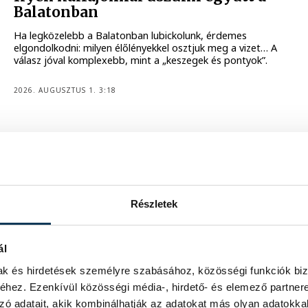
Balatonban
Ha legközelebb a Balatonban lubickolunk, érdemes
elgondolkodni: milyen élőlényekkel osztjuk meg a vizet… A
válasz jóval komplexebb, mint a „keszegek és pontyok”.
2026. AUGUSZTUS 1. 3:18
KULTÚRA
Sokan már temetik a veszprémi
Részletek
nyarat, teljesen feleslegesen
Él egy tévhit a városban, miszerint július után már nincs
ál
semmi és megáll az élet. Mi ebben nem hiszünk! Jó
dolgunkban gyakran megfeledkezünk arról, hogy tele van
mak és hirdetések személyre szabásához, közösségi funkciók biz
a város felfedezésre váró kincsekkel, amik egész évben
hez. Ezenkívül közösségi média-, hirdető- és elemező partner
csak minket várnak.
zó adatait, akik kombinálhatják az adatokat más olyan adatokka