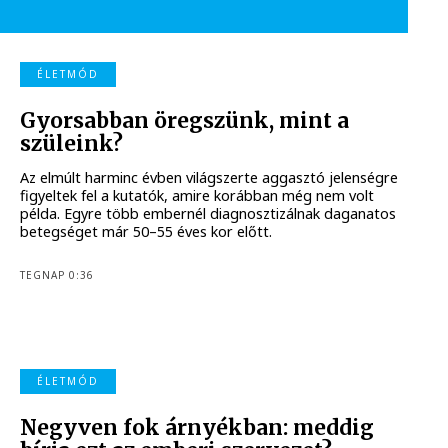
ÉLETMÓD
Gyorsabban öregszünk, mint a
szüleink?
Az elmúlt harminc évben világszerte aggasztó jelenségre
figyeltek fel a kutatók, amire korábban még nem volt
példa. Egyre több embernél diagnosztizálnak daganatos
betegséget már 50–55 éves kor előtt.
TEGNAP 0:36
ÉLETMÓD
Negyven fok árnyékban: meddig