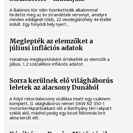
A Balatoni Kör idén tizenkettedik alkalommal
hirdette meg az év strandétele versenyt, amelyre
minden eddiginél több, 22 vendéglátóhely 44 étellel
indult. Egy fonyódi hely nyert...
Meglepték az elemzőket a
júliusi inflációs adatok
Hatalmas meglepetésként értékelték az elemzők a
júliusi, 1,2 százalékos inflációs adatot.
Sorra kerülnek elő világháborús
leletek az alacsony Dunából
A folyó rekordalacsony vízállása miatt egy csaknem
komplett, II. világháborús német DKW NZ 350-1
motorkerékpárbukkant elő a Batthyány téri rakpart
sziklái alól, máshol pedig egy közel féltonnás brit
akna került elő.