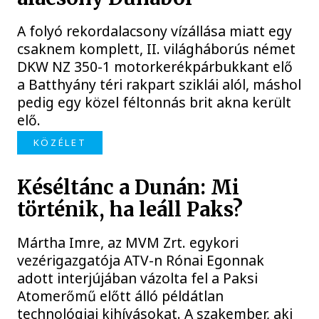
A folyó rekordalacsony vízállása miatt egy
csaknem komplett, II. világháborús német
DKW NZ 350-1 motorkerékpárbukkant elő
a Batthyány téri rakpart sziklái alól, máshol
pedig egy közel féltonnás brit akna került
elő.
KÖZÉLET
Késéltánc a Dunán: Mi
történik, ha leáll Paks?
Mártha Imre, az MVM Zrt. egykori
vezérigazgatója ATV-n Rónai Egonnak
adott interjújában vázolta fel a Paksi
Atomerőmű előtt álló példátlan
technológiai kihívásokat. A szakember, aki