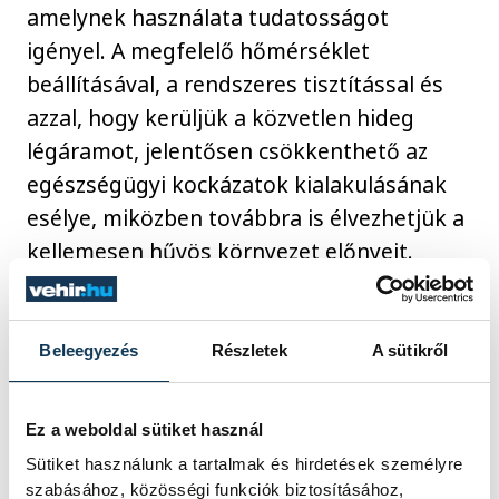
amelynek használata tudatosságot
igényel. A megfelelő hőmérséklet
beállításával, a rendszeres tisztítással és
azzal, hogy kerüljük a közvetlen hideg
légáramot, jelentősen csökkenthető az
egészségügyi kockázatok kialakulásának
esélye, miközben továbbra is élvezhetjük a
kellemesen hűvös környezet előnyeit.
életmód
hőség
betegség
Beleegyezés
Részletek
A sütikről
Ez a weboldal sütiket használ
Sütiket használunk a tartalmak és hirdetések személyre
szabásához, közösségi funkciók biztosításához,