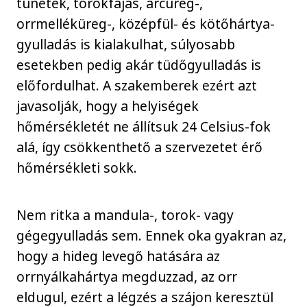
tünetek, torokfájás, arcüreg-,
orrmelléküreg-, középfül- és kötőhártya-
gyulladás is kialakulhat, súlyosabb
esetekben pedig akár tüdőgyulladás is
előfordulhat. A szakemberek ezért azt
javasolják, hogy a helyiségek
hőmérsékletét ne állítsuk 24 Celsius-fok
alá, így csökkenthető a szervezetet érő
hőmérsékleti sokk.
Nem ritka a mandula-, torok- vagy
gégegyulladás sem. Ennek oka gyakran az,
hogy a hideg levegő hatására az
orrnyálkahártya megduzzad, az orr
eldugul, ezért a légzés a szájon keresztül