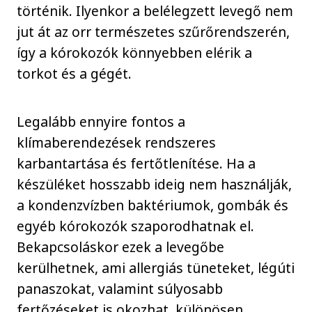
történik. Ilyenkor a belélegzett levegő nem
jut át az orr természetes szűrőrendszerén,
így a kórokozók könnyebben elérik a
torkot és a gégét.
Legalább ennyire fontos a
klímaberendezések rendszeres
karbantartása és fertőtlenítése. Ha a
készüléket hosszabb ideig nem használják,
a kondenzvízben baktériumok, gombák és
egyéb kórokozók szaporodhatnak el.
Bekapcsoláskor ezek a levegőbe
kerülhetnek, ami allergiás tüneteket, légúti
panaszokat, valamint súlyosabb
fertőzéseket is okozhat, különösen