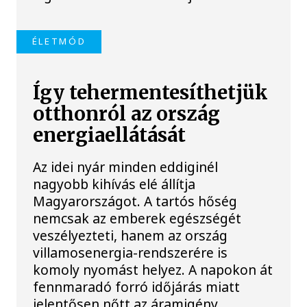
ÉLETMÓD
Így tehermentesíthetjük
otthonról az ország
energiaellátását
Az idei nyár minden eddiginél
nagyobb kihívás elé állítja
Magyarországot. A tartós hőség
nemcsak az emberek egészségét
veszélyezteti, hanem az ország
villamosenergia-rendszerére is
komoly nyomást helyez. A napokon át
fennmaradó forró időjárás miatt
jelentősen nőtt az áramigény,