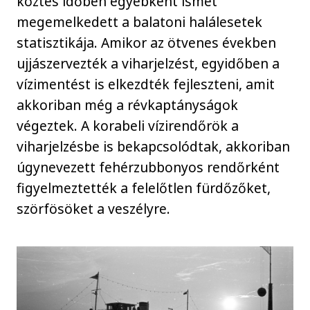
köztes időben egyébként ismét
megemelkedett a balatoni halálesetek
statisztikája. Amikor az ötvenes években
ujjászervezték a viharjelzést, egyidőben a
vízimentést is elkezdték fejleszteni, amit
akkoriban még a révkaptányságok
végeztek. A korabeli vízirendőrök a
viharjelzésbe is bekapcsolódtak, akkoriban
úgynevezett fehérzubbonyos rendőrként
figyelmeztették a felelőtlen fürdőzőket,
szörfösöket a veszélyre.