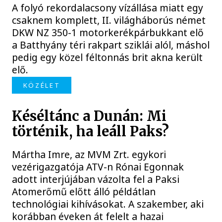
A folyó rekordalacsony vízállása miatt egy
csaknem komplett, II. világháborús német
DKW NZ 350-1 motorkerékpárbukkant elő
a Batthyány téri rakpart sziklái alól, máshol
pedig egy közel féltonnás brit akna került
elő.
KÖZÉLET
Késéltánc a Dunán: Mi
történik, ha leáll Paks?
Mártha Imre, az MVM Zrt. egykori
vezérigazgatója ATV-n Rónai Egonnak
adott interjújában vázolta fel a Paksi
Atomerőmű előtt álló példátlan
technológiai kihívásokat. A szakember, aki
korábban éveken át felelt a hazai