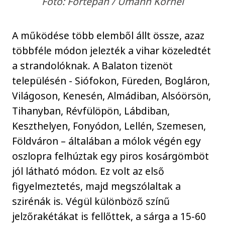
Fotó: Fortepan / Umann Kornél
A működése több elemből állt össze, azaz
többféle módon jelezték a vihar közeledtét
a strandolóknak. A Balaton tizenöt
településén - Siófokon, Füreden, Bogláron,
Világoson, Kenesén, Almádiban, Alsóörsön,
Tihanyban, Révfülöpön, Lábdiban,
Keszthelyen, Fonyódon, Lellén, Szemesen,
Földváron – általában a mólok végén egy
oszlopra felhúztak egy piros kosárgömböt
jól látható módon. Ez volt az első
figyelmeztetés, majd megszólaltak a
szirénák is. Végül különböző színű
jelzőrakétákat is fellőttek, a sárga a 15-60