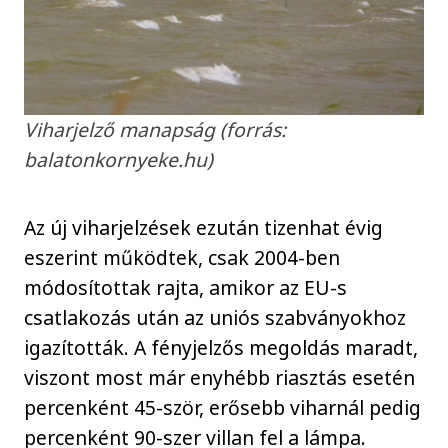
Viharjelző manapság (forrás:
balatonkornyeke.hu)
Az új viharjelzések ezután tizenhat évig
eszerint működtek, csak 2004-ben
módosítottak rajta, amikor az EU-s
csatlakozás után az uniós szabványokhoz
igazították. A fényjelzős megoldás maradt,
viszont most már enyhébb riasztás esetén
percenként 45-ször, erősebb viharnál pedig
percenként 90-szer villan fel a lámpa.