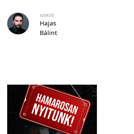
SZERZŐ
Hajas
Bálint