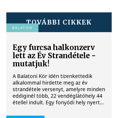
TOVÁBBI CIKKEK
BALATON
Egy furcsa halkonzerv
lett az Év Strandétele -
mutatjuk!
A Balatoni Kör idén tizenkettedik
alkalommal hirdette meg az év
strandétele versenyt, amelyre minden
eddiginél több, 22 vendéglátóhely 44
étellel indult. Egy fonyódi hely nyert...