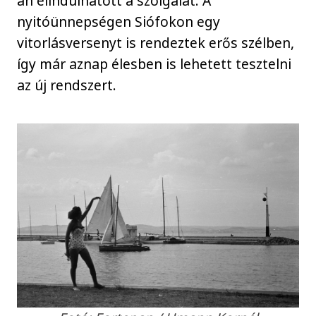
án elindulhatott a szolgálat. A
nyitóünnepségen Siófokon egy
vitorlásversenyt is rendeztek erős szélben,
így már aznap élesben is lehetett tesztelni
az új rendszert.