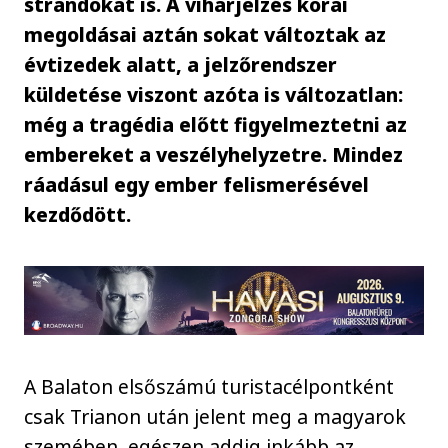
strandokat is. A viharjelzés korai
megoldásai aztán sokat változtak az
évtizedek alatt, a jelzőrendszer
küldetése viszont azóta is változatlan:
még a tragédia előtt figyelmeztetni az
embereket a veszélyhelyzetre. Mindez
ráadásul egy ember felismerésével
kezdődött.
A Balaton elsőszámú turistacélpontként
csak Trianon után jelent meg a magyarok
szemében, egészen addig inkább az