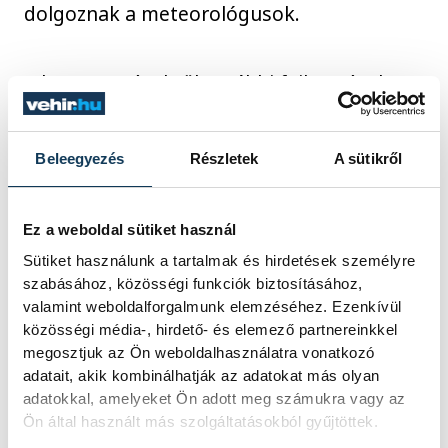
dolgoznak a meteorológusok.
A hatvanas évektől további fejlesztéseket
eszközöltek a rendszeren, akkor már
hangszórókon is figyelmeztették a
Beleegyezés
Részletek
A sütikről
fürdőzőket, valamint már huszonnégy
településen működött a jelzőrendszer.
Ugyanakkor ezek a megoldások sem
Ez a weboldal sütiket használ
tudták teljesen hatékonyan lekövetni a
Sütiket használunk a tartalmak és hirdetések személyre
szabásához, közösségi funkciók biztosításához,
balatoni vízi élet gyors növekedését. A
valamint weboldalforgalmunk elemzéséhez. Ezenkívül
jelzőrakétás megoldással szemben például
közösségi média-, hirdető- és elemező partnereinkkel
felmerült az a kritika, ha egy vitorlás a tó
megosztjuk az Ön weboldalhasználatra vonatkozó
adatait, akik kombinálhatják az adatokat más olyan
közepén tartózkodik éppen, akkor már
adatokkal, amelyeket Ön adott meg számukra vagy az
nem biztos, hogy látja a jelzőgömböket és
Ön által használt más szolgáltatásokból gyűjtöttek.
nem hallja a szirénákat, a rakéták