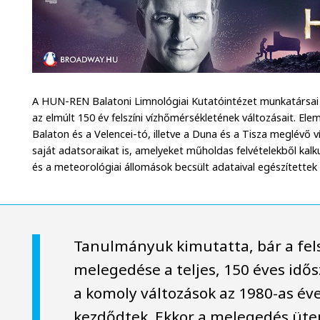
A HUN-REN Balatoni Limnológiai Kutatóintézet munkatársai
az elmúlt 150 év felszíni vízhőmérsékletének változásait. El
Balaton és a Velencei-tó, illetve a Duna és a Tisza meglévő v
saját adatsoraikat is, amelyeket műholdas felvételekből kalku
és a meteorológiai állomások becsült adataival egészítettek k
Tanulmányuk kimutatta, bár a fel
melegedése a teljes, 150 éves idő
a komoly változások az 1980-as év
kezdődtek. Ekkor a melegedés üt