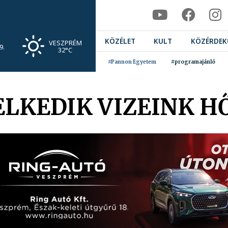
KÖZÉLET
KULT
KÖZÉRDEK
VESZPRÉM
9.
32°C
#Pannon Egyetem
#programajánló
LKEDIK VIZEINK H