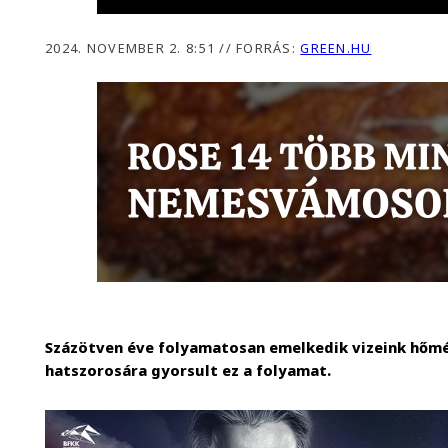
2024. NOVEMBER 2. 8:51
//
FORRÁS:
GREEN.HU
Százötven éve folyamatosan emelkedik vizeink hőmér
hatszorosára gyorsult ez a folyamat.