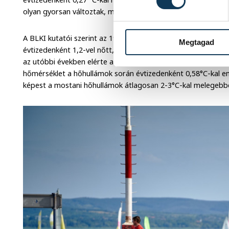
olyan gyorsan változtak, mint a nyáriak.
A BLKI kutatói szerint az 1980-as évek végétől a hőhullámok
Megtagad
évtizedenként 1,2-vel nőtt, a hőhullámok teljes hossza pedi
az utóbbi években elérte a 120 napot is. Eközben a hőhullámo
hőmérséklet a hőhullámok során évtizedenként 0,58°C-kal em
képest a mostani hőhullámok átlagosan 2-3°C-kal melegebb