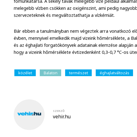
főmunkatársa. A sekély tavak melegebb vize például alkalmas
melegebb vízben csökken az oxigénszint, ami pedig nagyobb s
szervezeteknek és megváltoztathatja a vízkémiát.
Bár ebben a tanulmányban nem végeztek arra vonatkozó elő
évben, mennyivel emelkedik majd vizeink hőmérséklete, a Ba
és az éghajlati forgatókönyvek adatainak elemzése alapján a
hogy a vizeink hőmérséklete évtizedenként 0,3-0,7 °C-os ü
közélet
Balaton
természet
éghajlatváltozás
SZERZŐ
vehir.hu