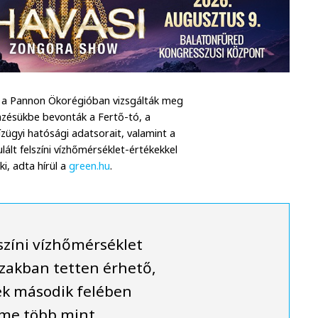
 a Pannon Ökorégióban vizsgálták meg
emzésükbe bevonták a Fertő-tó, a
ízügyi hatósági adatsorait, valamint a
lált felszíni vízhőmérséklet-értékekkel
i, adta hírül a
green.hu
.
színi vízhőmérséklet
szakban tetten érhető,
ek második felében
eme több mint