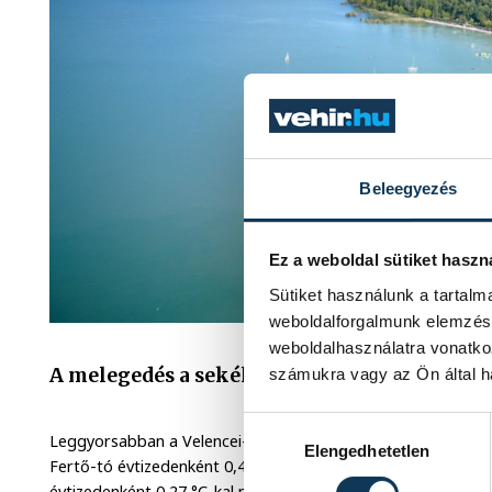
Beleegyezés
Ez a weboldal sütiket haszn
Sütiket használunk a tartal
weboldalforgalmunk elemzésé
weboldalhasználatra vonatko
A melegedés a sekély tavakat érinti a legin
számukra vagy az Ön által ha
Hozzájárulás kiválasztása
Leggyorsabban a Velencei-tó hőmérséklete emelkedett, évti
Elengedhetetlen
Fertő-tó évtizedenként 0,46 °C-kal lett melegebb, szemben a
évtizedenként 0,27 °C-kal melegedtek. Érdekesség, hogy a t