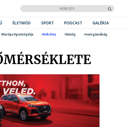
Ű
ÉLETMÓD
SPORT
PODCAST
GALÉRIA
#Európa Sportrégiója
#kék fény
#hőség
#energiaválság
ŐMÉRSÉKLETE