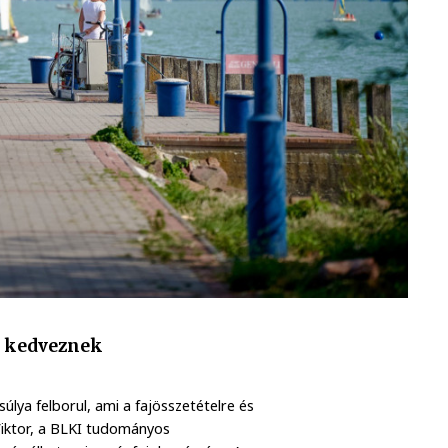
k kedveznek
lya felborul, ami a fajösszetételre és
 Viktor, a BLKI tudományos