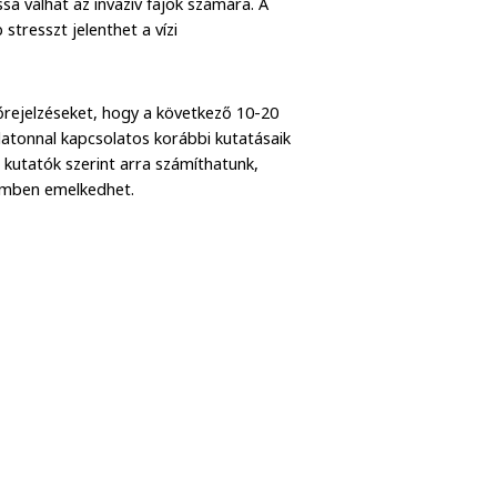
sá válhat az invazív fajok számára. A
tresszt jelenthet a vízi
rejelzéseket, hogy a következő 10-20
latonnal kapcsolatos korábbi kutatásaik
 kutatók szerint arra számíthatunk,
temben emelkedhet.