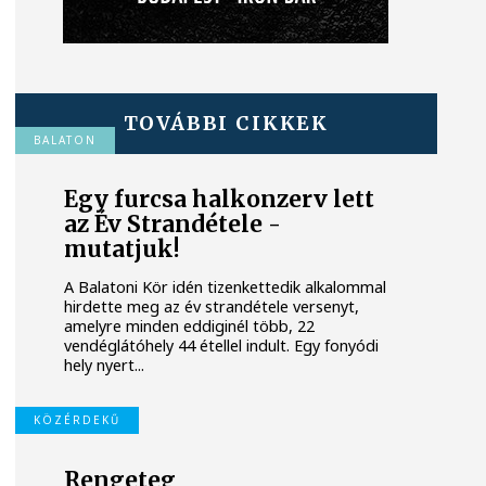
TOVÁBBI CIKKEK
BALATON
Egy furcsa halkonzerv lett
az Év Strandétele -
mutatjuk!
A Balatoni Kör idén tizenkettedik alkalommal
hirdette meg az év strandétele versenyt,
amelyre minden eddiginél több, 22
vendéglátóhely 44 étellel indult. Egy fonyódi
hely nyert...
KÖZÉRDEKŰ
Rengeteg