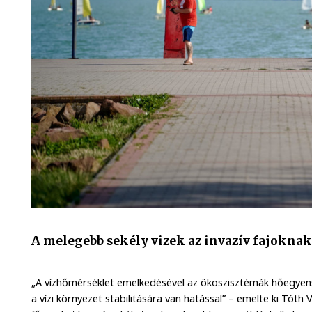
A melegebb sekély vizek az invazív fajokna
„A vízhőmérséklet emelkedésével az ökoszisztémák hőegyensú
a vízi környezet stabilitására van hatással” – emelte ki Tóth