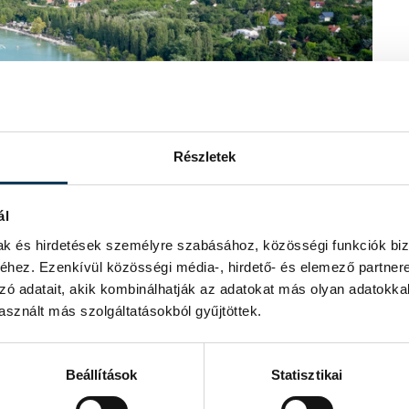
Részletek
ál
mak és hirdetések személyre szabásához, közösségi funkciók biz
hez. Ezenkívül közösségi média-, hirdető- és elemező partner
zó adatait, akik kombinálhatják az adatokat más olyan adatokka
kább
sznált más szolgáltatásokból gyűjtöttek.
zedenként 0,7 °C-ot. A Balaton és a
Beállítások
Statisztikai
 folyókkal, melyek lassabban,
éli hőmérsékletek csaknem kétszer