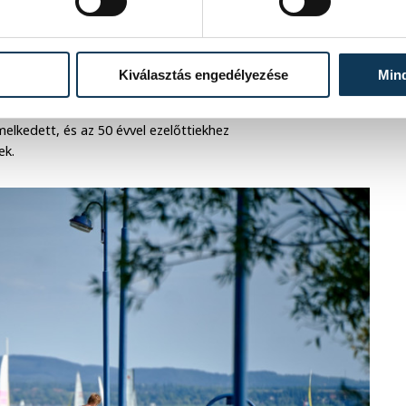
 is gyakoribbá váltak. Számuk
Kiválasztás engedélyezése
Min
g évtizedenként 22 nappal emelkedett,
k intenzitása is jelentősen változott, a
elkedett, és az 50 évvel ezelőttiekhez
ek.