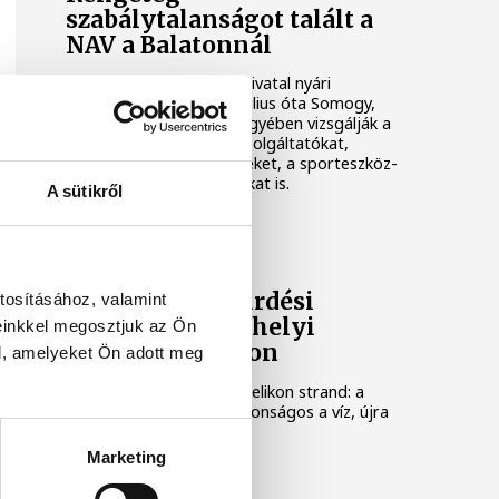
szabálytalanságot talált a
NAV a Balatonnál
A Nemzeti Adó- és Vámhivatal nyári
ellenőrzéssorozatában július óta Somogy,
Veszprém és Zala vármegyében vizsgálják a
legforgalmasabb nyári szolgáltatókat,
köztük a vendéglátóhelyeket, a sporteszköz-
kölcsönzőket és a taxisokat is.
A sütikről
KÖZÉRDEKŰ
Feloldották a fürdési
tosításához, valamint
tilalmat a keszthelyi
einkkel megosztjuk az Ön
Helikon strandon
l, amelyeket Ön adott meg
Újra nyitva a keszthelyi Helikon strand: a
mérések szerint már biztonságos a víz, újra
szabad fürdeni.
Marketing