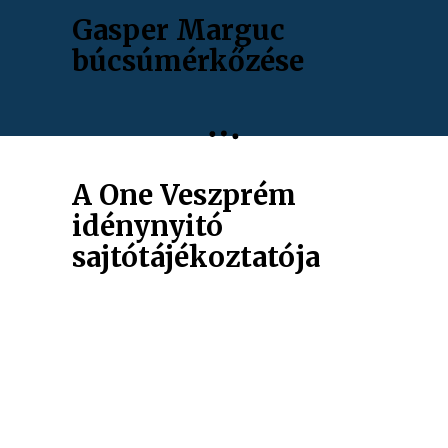
Gasper Marguc
búcsúmérkőzése
A One Veszprém
idénynyitó
sajtótájékoztatója