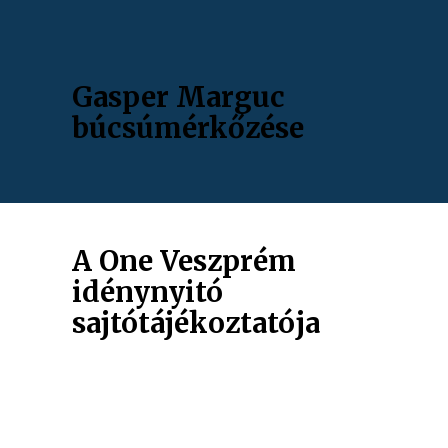
Gasper Marguc
búcsúmérkőzése
A One Veszprém
idénynyitó
sajtótájékoztatója