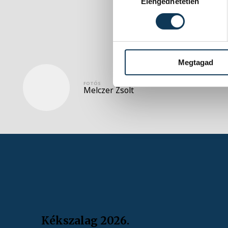
Elengedhetetlen
Megtagad
FOTÓS
Melczer Zsolt
Kékszalag 2026.