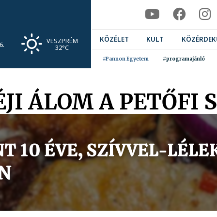
KÖZÉLET
KULT
KÖZÉRDEK
VESZPRÉM
6.
32°C
#Pannon Egyetem
#programajánló
JI ÁLOM A PETŐFI