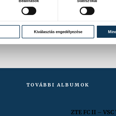
Beállítások
Statisztikai
Kiválasztás engedélyezése
Min
TOVÁBBI ALBUMOK
ZTE FC II – VSC