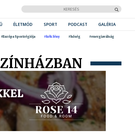
Ű
ÉLETMÓD
SPORT
PODCAST
GALÉRIA
#Európa Sportrégiója
#kék fény
#hőség
#energiaválság
 SZÍNHÁZBAN