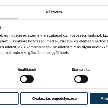
Részletek
ál
mak és hirdetések személyre szabásához, közösségi funkciók biz
hez. Ezenkívül közösségi média-, hirdető- és elemező partner
zó adatait, akik kombinálhatják az adatokat más olyan adatokka
sznált más szolgáltatásokból gyűjtöttek.
Beállítások
Statisztikai
Kiválasztás engedélyezése
Min