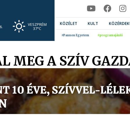
KÖZÉLET
KULT
KÖZÉRDEK
VESZPRÉM
6.
37°C
#Pannon Egyetem
#programajánló
L MEG A SZÍV GAZ