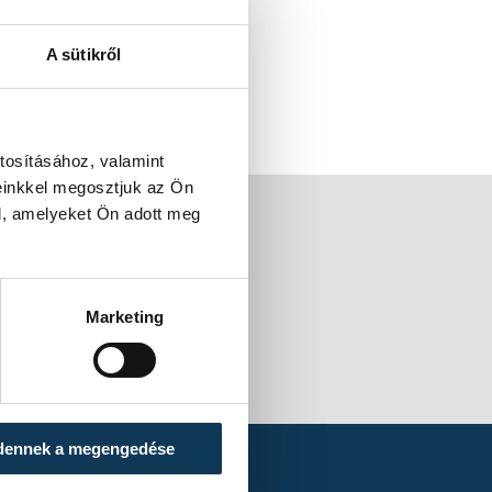
A sütikről
tosításához, valamint
einkkel megosztjuk az Ön
l, amelyeket Ön adott meg
Marketing
dennek a megengedése