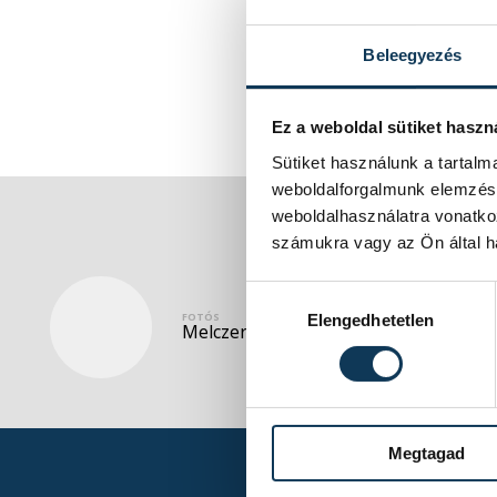
Beleegyezés
Ez a weboldal sütiket haszn
Sütiket használunk a tartal
weboldalforgalmunk elemzésé
weboldalhasználatra vonatko
számukra vagy az Ön által ha
Hozzájárulás kiválasztása
FOTÓS
Elengedhetetlen
Melczer Zsolt
Megtagad