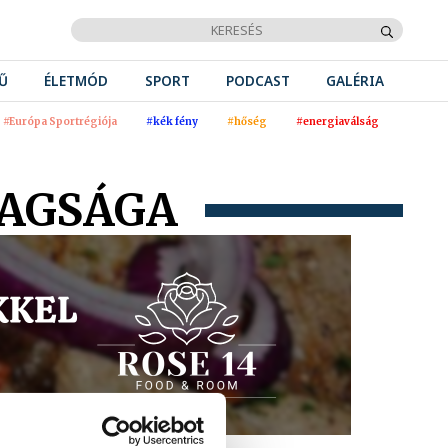
Ű
ÉLETMÓD
SPORT
PODCAST
GALÉRIA
#Európa Sportrégiója
#kék fény
#hőség
#energiaválság
DAGSÁGA