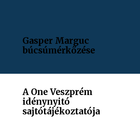
Gasper Marguc
búcsúmérkőzése
A One Veszprém
idénynyitó
sajtótájékoztatója