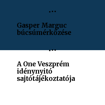
Gasper Marguc
búcsúmérkőzése
A One Veszprém
idénynyitó
sajtótájékoztatója