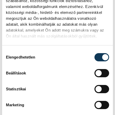
szabásához, közösségi funkciók biztosításához,
valamint weboldalforgalmunk elemzéséhez. Ezenkívül
közösségi média-, hirdető- és elemező partnereinkkel
megosztjuk az Ön weboldalhasználatra vonatkozó
adatait, akik kombinálhatják az adatokat más olyan
adatokkal, amelyeket Ön adott meg számukra vagy az
Ön által használt más szolgáltatásokból gyűjtöttek.
Hozzájárulás kiválasztása
Elengedhetetlen
Beállítások
Statisztikai
Marketing