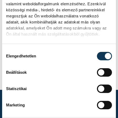
valamint weboldalforgalmunk elemzéséhez. Ezenkívül
közösségi média-, hirdető- és elemező partnereinkkel
megosztjuk az Ön weboldalhasználatra vonatkozó
adatait, akik kombinálhatják az adatokat más olyan
adatokkal, amelyeket Ön adott meg számukra vagy az
Ön által használt más szolgáltatásokból gyűjtöttek.
Hozzájárulás kiválasztása
Elengedhetetlen
FOTÓS
Vámosi
Beállítások
Patrik
Statisztikai
Marketing
TOVÁBBI