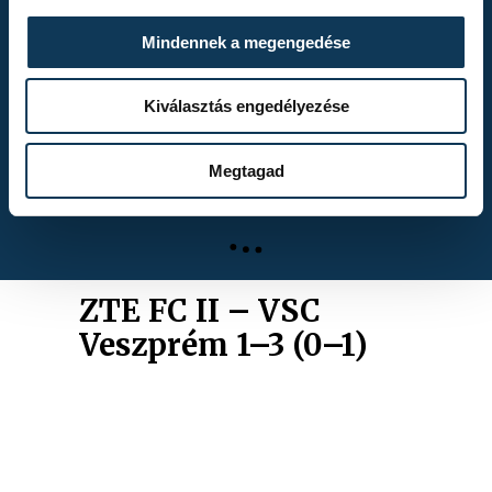
ALBUMOK
Mindennek a megengedése
Kiválasztás engedélyezése
Kékszalag 2026.
Megtagad
ZTE FC II – VSC
Veszprém 1–3 (0–1)