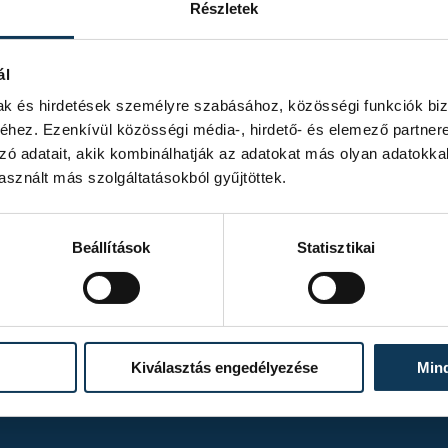
Részletek
ál
mak és hirdetések személyre szabásához, közösségi funkciók biz
hez. Ezenkívül közösségi média-, hirdető- és elemező partner
zó adatait, akik kombinálhatják az adatokat más olyan adatokka
sznált más szolgáltatásokból gyűjtöttek.
Beállítások
Statisztikai
TOVÁBBI ALBUMOK
Kiválasztás engedélyezése
Min