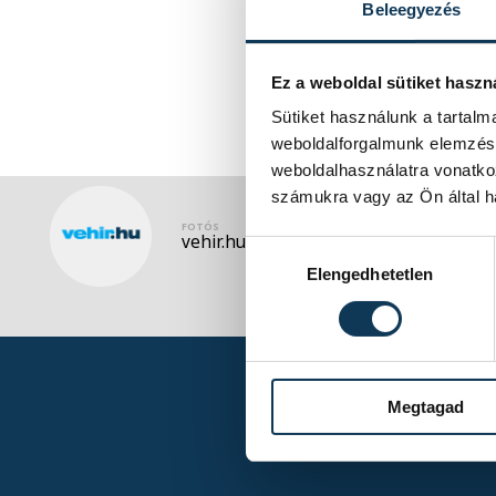
Beleegyezés
Ez a weboldal sütiket haszn
Sütiket használunk a tartal
weboldalforgalmunk elemzésé
weboldalhasználatra vonatko
számukra vagy az Ön által ha
FOTÓS
vehir.hu
Hozzájárulás kiválasztása
Elengedhetetlen
Megtagad