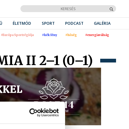
Ű
ÉLETMÓD
SPORT
PODCAST
GALÉRIA
#Európa Sportrégiója
#kék fény
#hőség
#energiaválság
 II 2–1 (0–1)