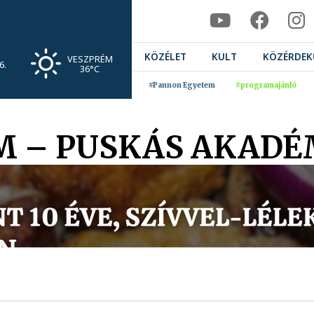
KÖZÉLET
KULT
KÖZÉRDEK
VESZPRÉM
6.
36°C
#Pannon Egyetem
#programajánló
 – PUSKÁS AKADÉMIA