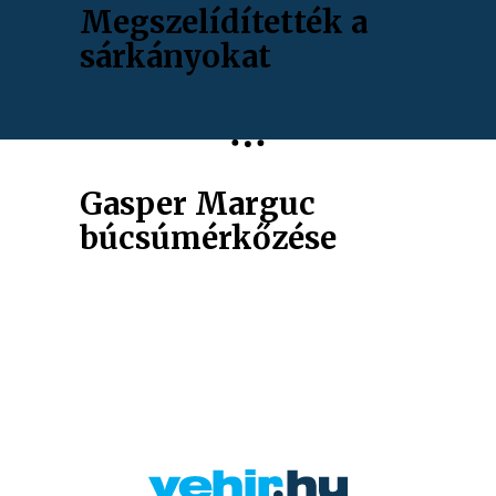
Megszelídítették a
sárkányokat
Gasper Marguc
búcsúmérkőzése