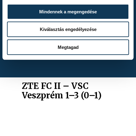
ALBUMOK
Mindennek a megengedése
Kiválasztás engedélyezése
Kékszalag 2026.
Megtagad
ZTE FC II – VSC
Veszprém 1–3 (0–1)