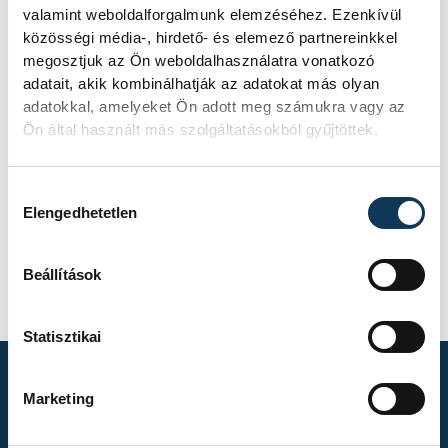
valamint weboldalforgalmunk elemzéséhez. Ezenkívül
közösségi média-, hirdető- és elemező partnereinkkel
megosztjuk az Ön weboldalhasználatra vonatkozó
adatait, akik kombinálhatják az adatokat más olyan
adatokkal, amelyeket Ön adott meg számukra vagy az
Ön által használt más szolgáltatásokból gyűjtöttek.
Hozzájárulás kiválasztása
Elengedhetetlen
FOTÓS
Szalai
Beállítások
Csaba
Statisztikai
Marketing
TOVÁBBI