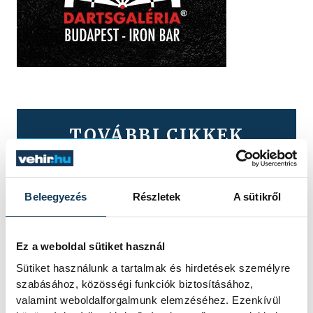
TOVÁBBI CIKKEK
KÖZÉRDEKŰ
Ismét permetezik a
Beleegyezés
Részletek
A sütikről
vadgesztenyefákat
Veszprémben
Ez a weboldal sütiket használ
Sütiket használunk a tartalmak és hirdetések személyre
A VKSZ Zrt. tájékoztatása szerint
szabásához, közösségi funkciók biztosításához,
augusztus 7. és 17. között
valamint weboldalforgalmunk elemzéséhez. Ezenkívül
éjszakánként végzik a