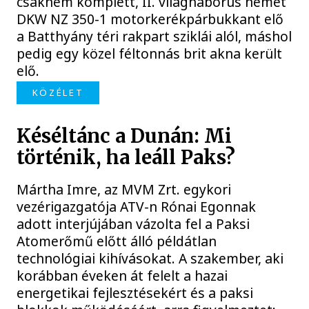
csaknem komplett, II. világháborús német
DKW NZ 350-1 motorkerékpárbukkant elő
a Batthyány téri rakpart sziklái alól, máshol
pedig egy közel féltonnás brit akna került
elő.
KÖZÉLET
Késéltánc a Dunán: Mi
történik, ha leáll Paks?
Mártha Imre, az MVM Zrt. egykori
vezérigazgatója ATV-n Rónai Egonnak
adott interjújában vázolta fel a Paksi
Atomerőmű előtt álló példátlan
technológiai kihívásokat. A szakember, aki
korábban éveken át felelt a hazai
energetikai fejlesztésekért és a paksi