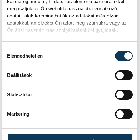
közösségi média-, hirdető- és elemező partnereinkkel
vadgesztenyefák növényvédelmi
megosztjuk az Ön weboldalhasználatra vonatkozó
permetezését Veszprém
adatait, akik kombinálhatják az adatokat más olyan
közterületein. A felhasznált szer az
adatokkal, amelyeket Ön adott meg számukra vagy az
emberre, az állatokra és a
Ön által használt más szolgáltatásokból gyűjtöttek.
környezetre veszélytelen, de a
munkálatok zajjal járnak.
Hozzájárulás kiválasztása
Elengedhetetlen
KÖZÉRDEKŰ
Beállítások
Feloldották a fürdési
Statisztikai
tilalmat a keszthelyi
Helikon strandon
Marketing
Újra nyitva a keszthelyi Helikon
strand: a mérések szerint már