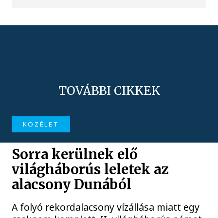
TOVÁBBI CIKKEK
KÖZÉLET
Sorra kerülnek elő
világháborús leletek az
alacsony Dunából
A folyó rekordalacsony vízállása miatt egy