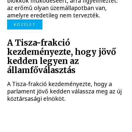
blokkok működéséért, arra figyelmeztet:
az erőmű olyan üzemállapotban van,
amelyre eredetileg nem tervezték.
KÖZÉLET
A Tisza-frakció
kezdeményezte, hogy jövő
kedden legyen az
államfőválasztás
A Tisza-frakció kezdeményezte, hogy a
parlament jövő kedden válassza meg az új
köztársasági elnököt.