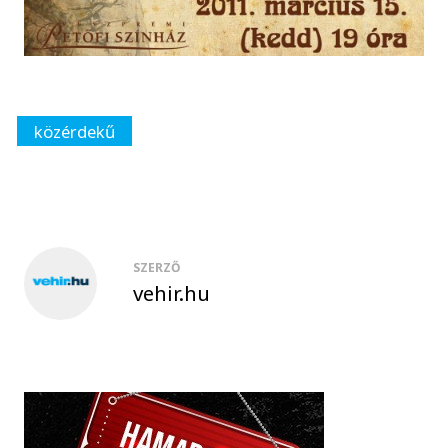
közérdekű
SZERZŐ
vehir.hu