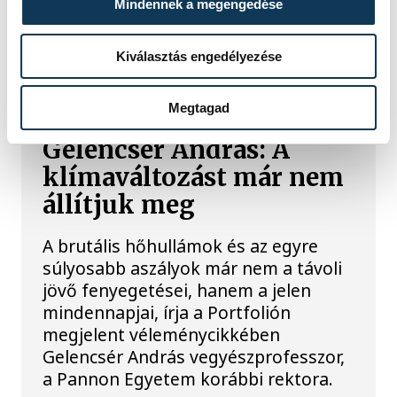
biztonságos a víz, újra szabad
Mindennek a megengedése
fürdeni.
Kiválasztás engedélyezése
KÖZÉRDEKŰ
Megtagad
Gelencsér András: A
klímaváltozást már nem
állítjuk meg
A brutális hőhullámok és az egyre
súlyosabb aszályok már nem a távoli
jövő fenyegetései, hanem a jelen
mindennapjai, írja a Portfolión
megjelent véleménycikkében
Gelencsér András vegyészprofesszor,
a Pannon Egyetem korábbi rektora.