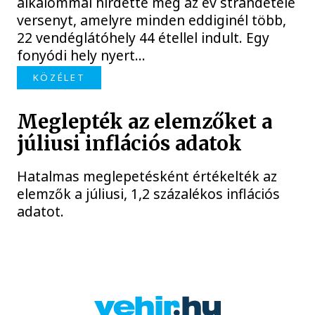
alkalommal hirdette meg az év strandétele
versenyt, amelyre minden eddiginél több,
22 vendéglátóhely 44 étellel indult. Egy
fonyódi hely nyert...
KÖZÉLET
Meglepték az elemzőket a
júliusi inflációs adatok
Hatalmas meglepetésként értékelték az
elemzők a júliusi, 1,2 százalékos inflációs
adatot.