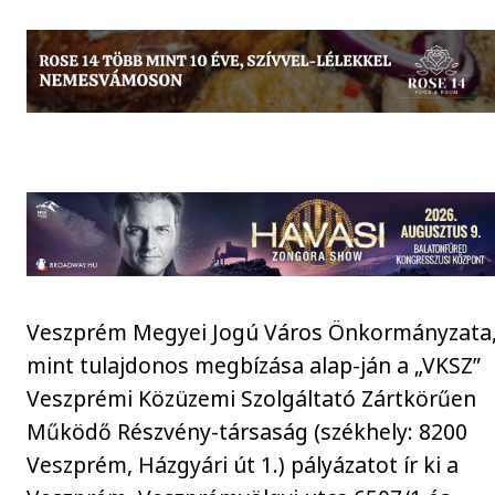
Veszprém Megyei Jogú Város Önkormányzata
mint tulajdonos megbízása alap-ján a „VKSZ”
Veszprémi Közüzemi Szolgáltató Zártkörűen
Működő Részvény-társaság (székhely: 8200
Veszprém, Házgyári út 1.) pályázatot ír ki a