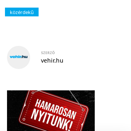
közérdekű
SZERZŐ
vehir.hu