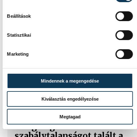
Beállítások
TOVÁBBI CIKKEK
Statisztikai
KÖZÉRDEKŰ
Marketing
Ideiglenes
forgalomkorlátozás a Jókai
utcában
Mindennek a megengedése
Kiválasztás engedélyezése
KÖZÉRDEKŰ
Megtagad
Rengeteg
szabálytalanságot talált a