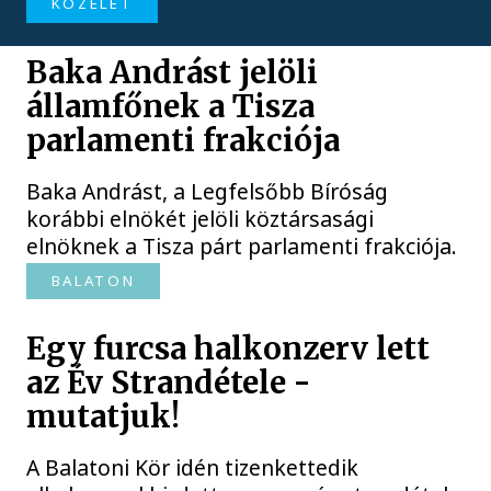
KÖZÉLET
Baka Andrást jelöli
államfőnek a Tisza
parlamenti frakciója
Baka Andrást, a Legfelsőbb Bíróság
korábbi elnökét jelöli köztársasági
elnöknek a Tisza párt parlamenti frakciója.
BALATON
Egy furcsa halkonzerv lett
az Év Strandétele -
mutatjuk!
A Balatoni Kör idén tizenkettedik