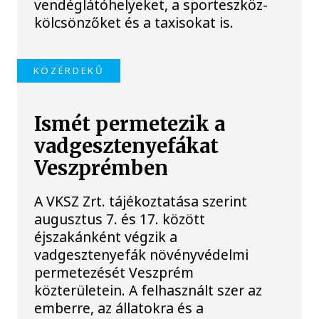
vendéglátóhelyeket, a sporteszköz-
kölcsönzőket és a taxisokat is.
KÖZÉRDEKŰ
Ismét permetezik a
vadgesztenyefákat
Veszprémben
A VKSZ Zrt. tájékoztatása szerint
augusztus 7. és 17. között
éjszakánként végzik a
vadgesztenyefák növényvédelmi
permetezését Veszprém
közterületein. A felhasznált szer az
emberre, az állatokra és a