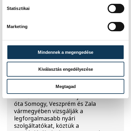
forgalomkorlátozás a
Statisztikai
Jókai utcában
Marketing
KÖZÉRDEKŰ
Mindennek a megengedése
Rengeteg
szabálytalanságot talált
Kiválasztás engedélyezése
a NAV a Balatonnál
Megtagad
A Nemzeti Adó- és Vámhivatal nyári
ellenőrzéssorozatában július
óta Somogy, Veszprém és Zala
vármegyében vizsgálják a
legforgalmasabb nyári
szolgáltatókat, köztük a