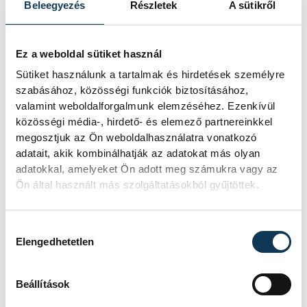
Beleegyezés
Részletek
A sütikről
Ez a weboldal sütiket használ
Sütiket használunk a tartalmak és hirdetések személyre
szabásához, közösségi funkciók biztosításához,
valamint weboldalforgalmunk elemzéséhez. Ezenkívül
közösségi média-, hirdető- és elemező partnereinkkel
megosztjuk az Ön weboldalhasználatra vonatkozó
adatait, akik kombinálhatják az adatokat más olyan
adatokkal, amelyeket Ön adott meg számukra vagy az
Ön által használt más szolgáltatásokból gyűjtöttek.
Hozzájárulás kiválasztása
TOVÁBBI CIKKEK
Elengedhetetlen
KÖZÉRDEKŰ
Beállítások
Ideiglenes