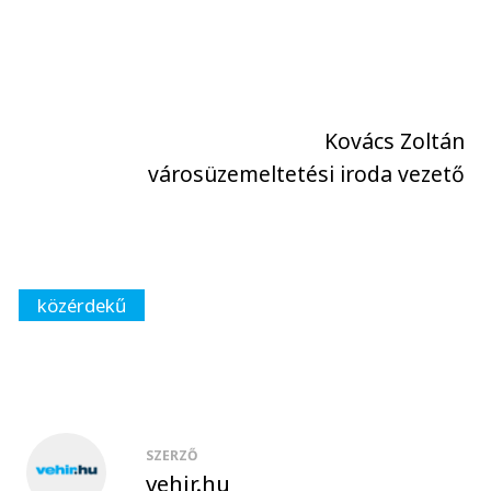
Kovács Zoltán
városüzemeltetési iroda vezető
közérdekű
SZERZŐ
vehir.hu