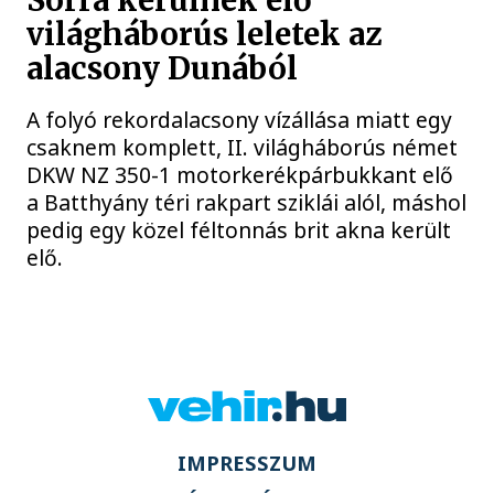
Sorra kerülnek elő
világháborús leletek az
alacsony Dunából
A folyó rekordalacsony vízállása miatt egy
csaknem komplett, II. világháborús német
DKW NZ 350-1 motorkerékpárbukkant elő
a Batthyány téri rakpart sziklái alól, máshol
pedig egy közel féltonnás brit akna került
elő.
IMPRESSZUM