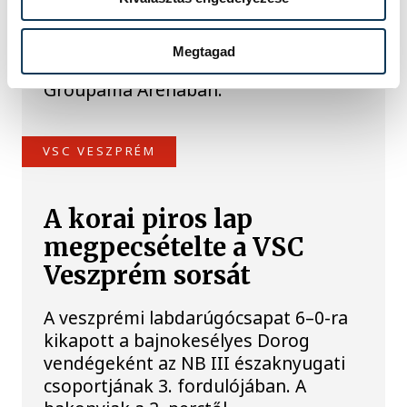
A Ferencvárosi TC labdarúgócsapata
2-1-re kikapott szombaton a Real
Megtagad
Madridtól barátságos mérkőzésen a
Groupama Arénában.
VSC VESZPRÉM
A korai piros lap
megpecsételte a VSC
Veszprém sorsát
A veszprémi labdarúgócsapat 6–0-ra
kikapott a bajnokesélyes Dorog
vendégeként az NB III északnyugati
csoportjának 3. fordulójában. A