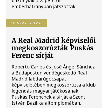
bakonyiak a 2. perctől
emberhátrányban játszottak.
ORSZÁG-VILÁG
A Real Madrid képviselői
megkoszorúzták Puskás
Ferenc sírját
Roberto Carlos és José Ángel Sánchez
a Budapesten vendégeskedő Real
Madrid labdarúgócsapat
képviseletében megkoszorúzta a klub
legendás magyar játékosának,
Puskás Ferencnek a sírját a Szent
István Bazilika altemplomában.