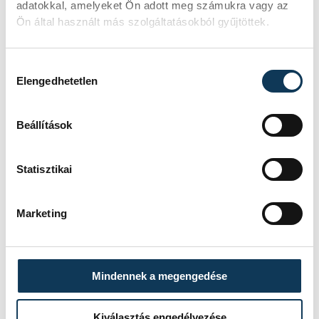
adatokkal, amelyeket Ön adott meg számukra vagy az
Ön által használt más szolgáltatásokból gyűjtöttek.
Hozzájárulás kiválasztása
Elengedhetetlen
Beállítások
Statisztikai
TOVÁBBI CIKKEK
LABDARÚGÁS
Marketing
A Ferencváros egygólos
vereséget szenvedett a
Mindennek a megengedése
Real Madridtól
Kiválasztás engedélyezése