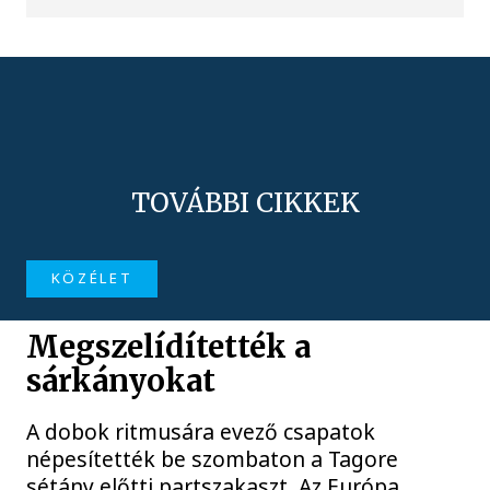
TOVÁBBI CIKKEK
KÖZÉLET
Megszelídítették a
sárkányokat
A dobok ritmusára evező csapatok
népesítették be szombaton a Tagore
sétány előtti partszakaszt. Az Európa