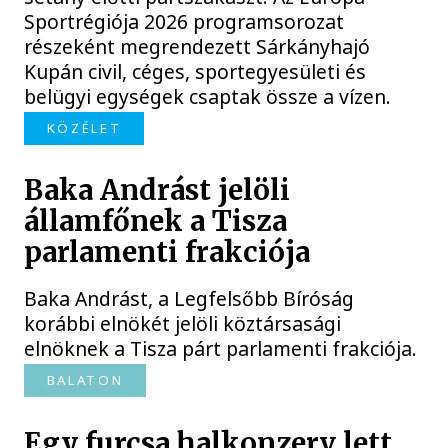
Sportrégiója 2026 programsorozat
részeként megrendezett Sárkányhajó
Kupán civil, céges, sportegyesületi és
belügyi egységek csaptak össze a vízen.
KÖZÉLET
Baka Andrást jelöli
államfőnek a Tisza
parlamenti frakciója
Baka Andrást, a Legfelsőbb Bíróság
korábbi elnökét jelöli köztársasági
elnöknek a Tisza párt parlamenti frakciója.
BALATON
Egy furcsa halkonzerv lett