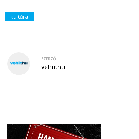
kultúra
SZERZŐ
vehir.hu