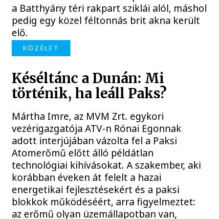
a Batthyány téri rakpart sziklái alól, máshol
pedig egy közel féltonnás brit akna került
elő.
KÖZÉLET
Késéltánc a Dunán: Mi
történik, ha leáll Paks?
Mártha Imre, az MVM Zrt. egykori
vezérigazgatója ATV-n Rónai Egonnak
adott interjújában vázolta fel a Paksi
Atomerőmű előtt álló példátlan
technológiai kihívásokat. A szakember, aki
korábban éveken át felelt a hazai
energetikai fejlesztésekért és a paksi
blokkok működéséért, arra figyelmeztet:
az erőmű olyan üzemállapotban van,