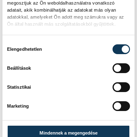
Filmpiknik, amely augusztus 27. és 29.
megosztjuk az Ön weboldalhasználatra vonatkozó
között várja a nézőket Veszprémben
adatait, akik kombinálhatják az adatokat más olyan
és Balatonfüreden.
adatokkal, amelyeket Ön adott meg számukra vagy az
Ön által használt más szolgáltatásokból gyűjtöttek.
KULTÚRA
Hozzájárulás kiválasztása
Elengedhetetlen
Ezen a héten a
komolyzene fővárosa
Beállítások
Veszprém
Statisztikai
Idén 12. alkalommal rendezik meg
Veszprémben a világhírű, veszprémi
Marketing
születésű Auer Lipót hegedűművész
és zenepedagógus tiszteletére az
Auer Fesztivált, augusztus 3. és 9.
között.
Mindennek a megengedése