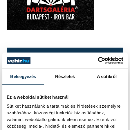
TOVÁBBI CIKKEK
KULTÚRA
Beleegyezés
Részletek
A sütikről
Filmpremierek a
Veszprém-Balaton
Ez a weboldal sütiket használ
Filmpikniken
Sütiket használunk a tartalmak és hirdetések személyre
szabásához, közösségi funkciók biztosításához,
Két premierrel és egy premier előtti
valamint weboldalforgalmunk elemzéséhez. Ezenkívül
vetítéssel készül a Veszprém-Balaton
közösségi média-, hirdető- és elemező partnereinkkel