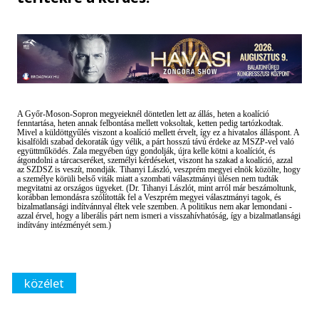
A Győr-Moson-Sopron megyeieknél döntetlen lett az állás, heten a koalíció
fenntartása, heten annak felbontása mellett voksoltak, ketten pedig tartózkodtak.
Mivel a küldöttgyűlés viszont a koalíció mellett érvelt, így ez a hivatalos álláspont. A
kisalföldi szabad dekoraták úgy vélik, a párt hosszú távú érdeke az MSZP-vel való
együttműködés. Zala megyében úgy gondolják, újra kelle kötni a koalíciót, és
átgondolni a tárcacseréket, személyi kérdéseket, viszont ha szakad a koalíció, azzal
az SZDSZ is veszít, mondják. Tihanyi László, veszprém megyei elnök közölte, hogy
a személye körüli belső viták miatt a szombati választmányi ülésen nem tudták
megvitatni az országos ügyeket. (Dr. Tihanyi Lászlót, mint arról már beszámoltunk,
korábban lemondásra szólították fel a Veszprém megyei választmányi tagok, és
bizalmatlansági indítvánnyal éltek vele szemben. A politikus nem akar lemondani -
azzal érvel, hogy a liberális párt nem ismeri a visszahívhatóság, így a bizalmatlansági
indítvány intézményét sem.)
közélet