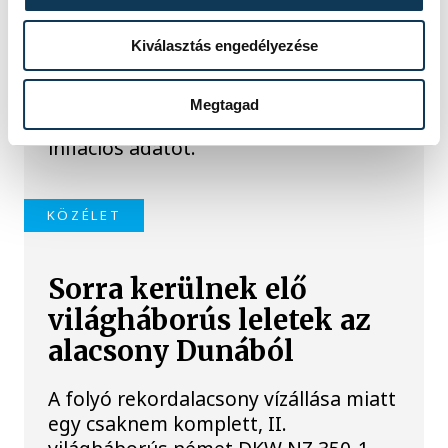
Meglepték az elemzőket
a júliusi inflációs adatok
Kiválasztás engedélyezése
Hatalmas meglepetésként értékelték
Megtagad
az elemzők a júliusi, 1,2 százalékos
inflációs adatot.
KÖZÉLET
Sorra kerülnek elő
világháborús leletek az
alacsony Dunából
A folyó rekordalacsony vízállása miatt
egy csaknem komplett, II.