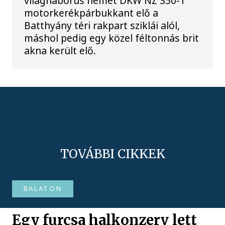
világháborús német DKW NZ 350-1
motorkerékpárbukkant elő a
Batthyány téri rakpart sziklái alól,
máshol pedig egy közel féltonnás brit
akna került elő.
TOVÁBBI CIKKEK
BALATON
Egy furcsa halkonzerv lett