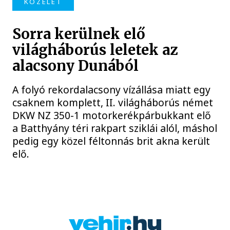
KÖZÉLET
Sorra kerülnek elő
világháborús leletek az
alacsony Dunából
A folyó rekordalacsony vízállása miatt egy
csaknem komplett, II. világháborús német
DKW NZ 350-1 motorkerékpárbukkant elő
a Batthyány téri rakpart sziklái alól, máshol
pedig egy közel féltonnás brit akna került
elő.