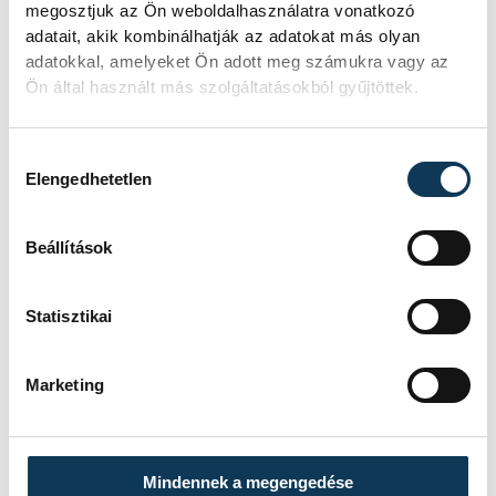
megosztjuk az Ön weboldalhasználatra vonatkozó
TOVÁBBI CIKKEK
adatait, akik kombinálhatják az adatokat más olyan
BALATON
adatokkal, amelyeket Ön adott meg számukra vagy az
Ön által használt más szolgáltatásokból gyűjtöttek.
Egy furcsa halkonzerv
lett az Év Strandétele -
Hozzájárulás kiválasztása
Elengedhetetlen
mutatjuk!
A Balatoni Kör idén tizenkettedik
Beállítások
alkalommal hirdette meg az év
strandétele versenyt, amelyre minden
Statisztikai
eddiginél több, 22 vendéglátóhely 44
étellel indult. Egy fonyódi hely nyert...
Marketing
KÖZÉLET
Mindennek a megengedése