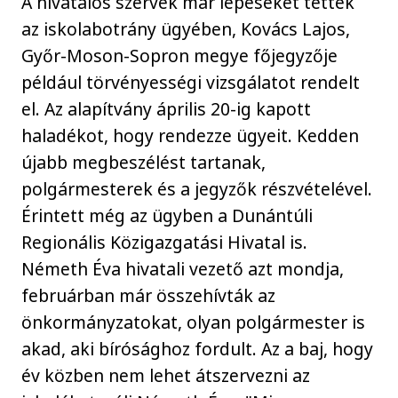
A hivatalos szervek már lépéseket tettek
az iskolabotrány ügyében, Kovács Lajos,
Győr-Moson-Sopron megye főjegyzője
például törvényességi vizsgálatot rendelt
el. Az alapítvány április 20-ig kapott
haladékot, hogy rendezze ügyeit. Kedden
újabb megbeszélést tartanak,
polgármesterek és a jegyzők részvételével.
Érintett még az ügyben a Dunántúli
Regionális Közigazgatási Hivatal is.
Németh Éva hivatali vezető azt mondja,
februárban már összehívták az
önkormányzatokat, olyan polgármester is
akad, aki bírósághoz fordult. Az a baj, hogy
év közben nem lehet átszervezni az