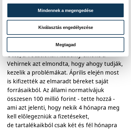
Mindennek a megengedése
Egyelőre még nem került pont az ügy
végére, hiszen az önkormányzatoknak
Kiválasztás engedélyezése
valamilyen módon meg kell oldaniuk, hogy
Megtagad
tovább működhessenek az iskolák. Nagy
Ottó, a Vocational Academy elnöke a
Vehirnek azt elmondta, hogy ahogy tudják,
kezelik a problémákat. Április elején most
is kifizették az elmaradt béreket saját
forrásaikból. Az állami normatívájuk
összesen 100 millió forint - tette hozzá -
ami azt jelenti, hogy nekik 4 hónapra meg
kell előlegezniük a fizetéseket,
de tartalékaikból csak két és fél hónapra