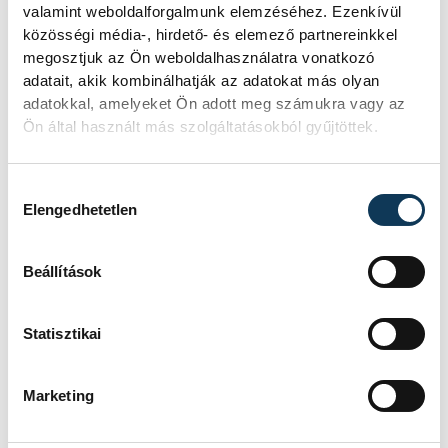
valamint weboldalforgalmunk elemzéséhez. Ezenkívül
oktatásban. Bár az alapítvány elnöke, Nagy
közösségi média-, hirdető- és elemező partnereinkkel
Ottó egy lapnak azt nyilatkozta, hogy
megosztjuk az Ön weboldalhasználatra vonatkozó
Marcaltőn ők alapozták meg a művészeti
adatait, akik kombinálhatják az adatokat más olyan
oktatást, valójában a településen 2001 óta
adatokkal, amelyeket Ön adott meg számukra vagy az
Ön által használt más szolgáltatásokból gyűjtöttek.
működik művészeti oktatás. A
bonyodalmak kezdetekor három tanár
Hozzájárulás kiválasztása
hagyta el az iskolát, akiknek
Elengedhetetlen
a helyettesítését azóta sem sikerült
tökéletesen megoldalni. A közalkalmazotti
Beállítások
besorolás szerinti februári fizetést utólag
megkapták a dolgozók, a márciusi bérre
Statisztikai
viszont még mindig csak várnak.
Marketing