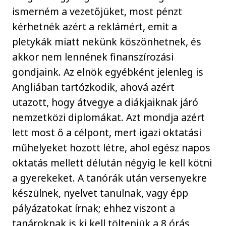
ismerném a vezetőjüket, most pénzt
kérhetnék azért a reklámért, emit a
pletykák miatt nekünk köszönhetnek, és
akkor nem lennének finanszírozási
gondjaink. Az elnök egyébként jelenleg is
Angliában tartózkodik, ahová azért
utazott, hogy átvegye a diákjaiknak járó
nemzetközi diplomákat. Azt mondja azért
lett most ő a célpont, mert igazi oktatási
műhelyeket hozott létre, ahol egész napos
oktatás mellett délután négyig le kell kötni
a gyerekeket. A tanórák után versenyekre
készülnek, nyelvet tanulnak, vagy épp
pályázatokat írnak; ehhez viszont a
tanároknak is ki kell tölteniük a 8 órás