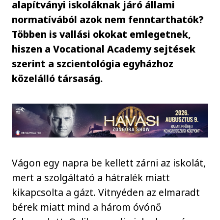
alapítványi iskoláknak járó állami
normatívából azok nem fenntarthatók?
Többen is vallási okokat emlegetnek,
hiszen a Vocational Academy sejtések
szerint a szcientológia egyházhoz
közelálló társaság.
Vágon egy napra be kellett zárni az iskolát,
mert a szolgáltató a hátralék miatt
kikapcsolta a gázt. Vitnyéden az elmaradt
bérek miatt mind a három óvónő