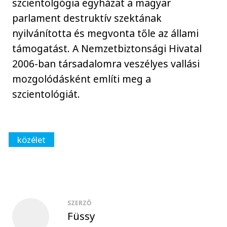
szcientolgógia egyházat a magyar
parlament destruktív szektának
nyilvánította és megvonta tőle az állami
támogatást. A Nemzetbiztonsági Hivatal
2006-ban társadalomra veszélyes vallási
mozgolódásként említi meg a
szcientológiát.
közélet
SZERZŐ
Füssy