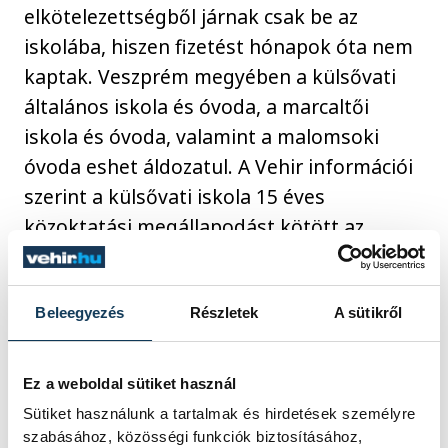
elkötelezettségből járnak csak be az
iskolába, hiszen fizetést hónapok óta nem
kaptak. Veszprém megyében a külsővati
általános iskola és óvoda, a marcaltői
iskola és óvoda, valamint a malomsoki
óvoda eshet áldozatul. A Vehir információi
szerint a külsővati iskola 15 éves
közoktatási megállapodást kötött az
alapítvánnyal. A külsővati intézménybe 66
iskolás és 21 óvodás gyermek jár. A
dolgozók április 4-én visszamenőlegesen
Beleegyezés
Részletek
A sütikről
megkapták bérüket. Marcaltőn már
bonyolultabb a helyzet, itt 130 iskolás
Ez a weboldal sütiket használ
tanul, 37 óvodás van, valamint további
Sütiket használunk a tartalmak és hirdetések személyre
200-an vesznek részt alapfokú művészeti
szabásához, közösségi funkciók biztosításához,