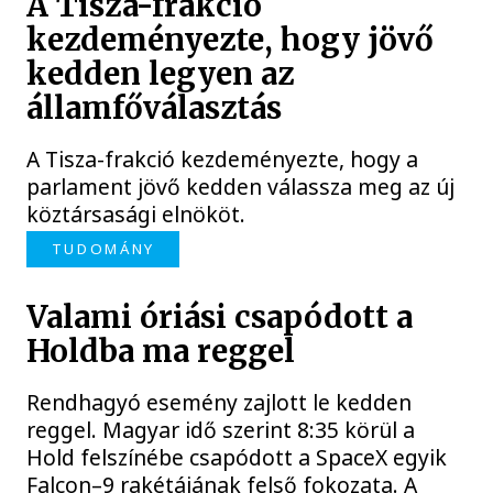
A Tisza-frakció
kezdeményezte, hogy jövő
kedden legyen az
államfőválasztás
A Tisza-frakció kezdeményezte, hogy a
parlament jövő kedden válassza meg az új
köztársasági elnököt.
TUDOMÁNY
Valami óriási csapódott a
Holdba ma reggel
Rendhagyó esemény zajlott le kedden
reggel. Magyar idő szerint 8:35 körül a
Hold felszínébe csapódott a SpaceX egyik
Falcon–9 rakétájának felső fokozata. A