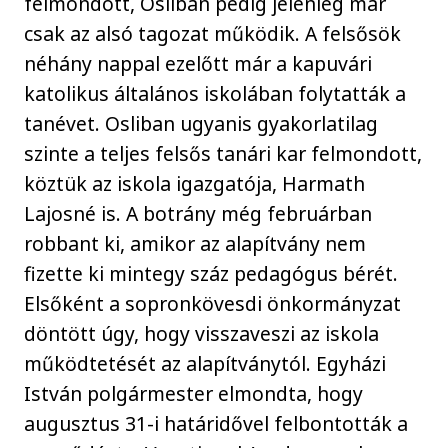
felmondott, Osliban pedig jelenleg már
csak az alsó tagozat működik. A felsősök
néhány nappal ezelőtt már a kapuvári
katolikus általános iskolában folytatták a
tanévet. Osliban ugyanis gyakorlatilag
szinte a teljes felsős tanári kar felmondott,
köztük az iskola igazgatója, Harmath
Lajosné is. A botrány még februárban
robbant ki, amikor az alapítvány nem
fizette ki mintegy száz pedagógus bérét.
Elsőként a sopronkövesdi önkormányzat
döntött úgy, hogy visszaveszi az iskola
működtetését az alapítványtól. Egyházi
István polgármester elmondta, hogy
augusztus 31-i határidővel felbontották a