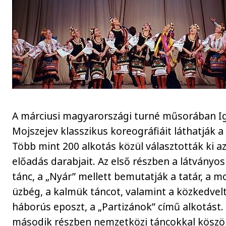
A márciusi magyarországi turné műsorában I
Mojszejev klasszikus koreográfiáit láthatják a
Több mint 200 alkotás közül választották ki a
előadás darabjait. Az első részben a látványos
tánc, a „Nyár” mellett bemutatják a tatár, a mo
üzbég, a kalmük táncot, valamint a közkedvel
háborús eposzt, a „Partizánok” című alkotást.
második részben nemzetközi táncokkal köszö