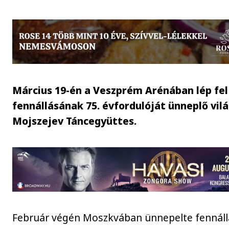
Március 19-én a Veszprém Arénában lép fel
fennállásának 75. évfordulóját ünneplő vil
Mojszejev Táncegyüttes.
Február végén Moszkvában ünnepelte fennál