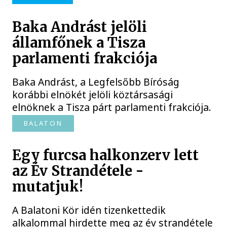
Baka Andrást jelöli
államfőnek a Tisza
parlamenti frakciója
Baka Andrást, a Legfelsőbb Bíróság
korábbi elnökét jelöli köztársasági
elnöknek a Tisza párt parlamenti frakciója.
BALATON
Egy furcsa halkonzerv lett
az Év Strandétele -
mutatjuk!
A Balatoni Kör idén tizenkettedik
alkalommal hirdette meg az év strandétele