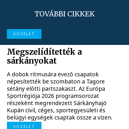
TOVÁBBI CIKKEK
KÖZÉLET
Megszelídítették a
sárkányokat
A dobok ritmusára evező csapatok
népesítették be szombaton a Tagore
sétány előtti partszakaszt. Az Európa
Sportrégiója 2026 programsorozat
részeként megrendezett Sárkányhajó
Kupán civil, céges, sportegyesületi és
belügyi egységek csaptak össze a vízen.
KÖZÉLET