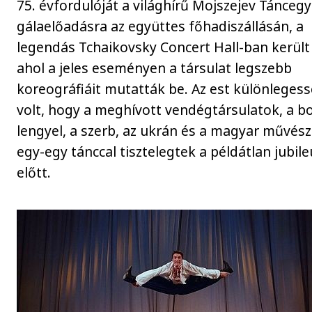
75. évfordulóját a világhírű Mojszejev Táncegy
gálaelőadásra az együttes főhadiszállásán, a
legendás Tchaikovsky Concert Hall-ban került 
ahol a jeles eseményen a társulat legszebb
koreográfiáit mutatták be. Az est különleges
volt, hogy a meghívott vendégtársulatok, a bo
lengyel, a szerb, az ukrán és a magyar művész
egy-egy tánccal tisztelegtek a példátlan jubil
előtt.