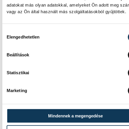
adatokat más olyan adatokkal, amelyeket Ön adott meg sz
vagy az Ön által használt más szolgáltatásokból gyűjtöttek.
Hozzájárulás kiválasztása
Elengedhetetlen
Beállítások
Statisztikai
TOVÁBBI CIKKEK
KULTÚRA
Marketing
A magyar dzsessz- és világz
Mindennek a megengedése
kiemelkedő előadói lépnek f
az augusztus 13-án kezdődő