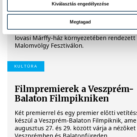
Kiválasztás engedélyezése
Malomvölgy Fesztiválon
A magyar dzsessz- és világzene kiemelkedő
Megtagad
előadói lépnek fel az augusztus 13-15. közö
lovasi Márffy-ház környezetében rendezett
Malomvölgy Fesztiválon.
KULTÚRA
Filmpremierek a Veszprém-
Balaton Filmpikniken
Két premierrel és egy premier előtti vetítés
készül a Veszprém-Balaton Filmpiknik, ame
augusztus 27. és 29. között várja a nézőket
Veszprémben és Balatonfüreden.