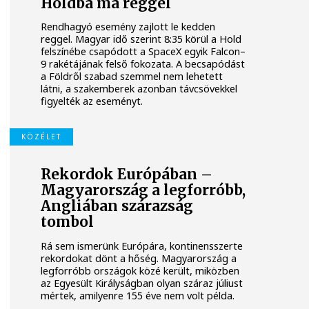
Holdba ma reggel
Rendhagyó esemény zajlott le kedden
reggel. Magyar idő szerint 8:35 körül a Hold
felszínébe csapódott a SpaceX egyik Falcon–
9 rakétájának felső fokozata. A becsapódást
a Földről szabad szemmel nem lehetett
látni, a szakemberek azonban távcsövekkel
figyelték az eseményt.
KÖZÉLET
Rekordok Európában –
Magyarország a legforróbb,
Angliában szárazság
tombol
Rá sem ismerünk Európára, kontinensszerte
rekordokat dönt a hőség. Magyarország a
legforróbb országok közé került, miközben
az Egyesült Királyságban olyan száraz júliust
mértek, amilyenre 155 éve nem volt példa.