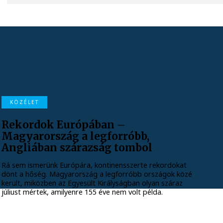
KÖZÉLET
Rekordok Európában –
Magyarország a legforróbb,
Angliában szárazság tombol
Rá sem ismerünk Európára, kontinensszerte rekordokat
dönt a hőség. Magyarország a legforróbb országok közé
került, miközben az Egyesült Királyságban olyan száraz
júliust mértek, amilyenre 155 éve nem volt példa.