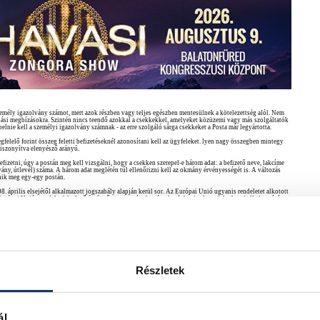
személy igazolvány számot, mert azok részben vagy teljes egészben mentesülnek a kötelezettség alól. Nem
alási megbízásokra. Szintén nincs teendő azokkal a csekkekkel, amelyeket közüzemi vagy más szolgáltatók
pelnie kell a személyi igazolvány számnak - az erre szolgáló sárga csekkeket a Posta már legyártotta.
gfelelő forint összeg feletti befizetéseknél azonosítani kell az ügyfeleket. lyen nagy összegben mintegy
viszonyítva elenyésző arányú.
etni, úgy a postán meg kell vizsgálni, hogy a csekken szerepel-e három adat: a befizető neve, lakcíme
ny, útlevél) száma. A három adat meglétén túl ellenőrizni kell az okmány érvényességét is. A változás
lenik meg egy-egy postán.
8. április elsejétől alkalmazott jogszabály alapján kerül sor. Az Európai Unió ugyanis rendeletet alkotott
urópai Uniós rendelet kötelező érvényű a tagországokra, így hazánkra is. A rendelet hazai alkalmazását
Részletek
ál