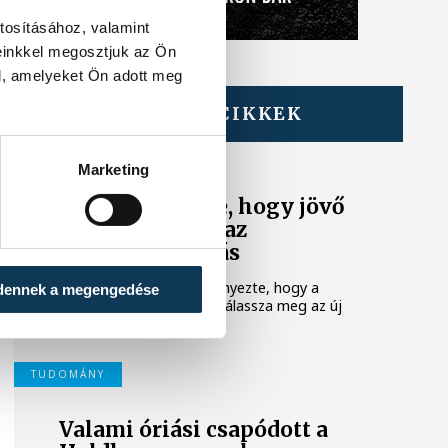
tosításához, valamint
einkkel megosztjuk az Ön
l, amelyeket Ön adott meg
TOVÁBBI CIKKEK
KÖZÉLET
Marketing
A Tisza-frakció
kezdeményezte, hogy jövő
kedden legyen az
államfőválasztás
A Tisza-frakció kezdeményezte, hogy a
dennek a megengedése
parlament jövő kedden válassza meg az új
köztársasági elnököt.
TUDOMÁNY
Valami óriási csapódott a