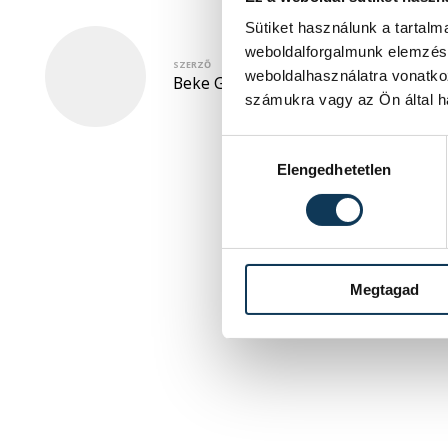
Sütiket használunk a tartal
weboldalforgalmunk elemzésé
SZERZŐ
weboldalhasználatra vonatko
Beke G. László
számukra vagy az Ön által ha
Hozzájárulás kiválasztása
Elengedhetetlen
Megtagad