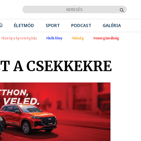
Ű
ÉLETMÓD
SPORT
PODCAST
GALÉRIA
#Európa Sportrégiója
#kék fény
#hőség
#energiaválság
T A CSEKKEKRE