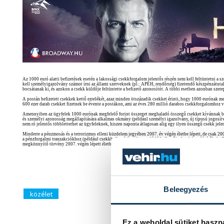
Az 1000 euró alatti befizetések esetén a lakossági csekkforgalom jelentős részén nem kell feltüntetni a 
kell személyigazolvány számot írni az állami szerveknek (pl.: APEH, rendőrség) fizetendő készpénzátut
bocsátanak ki, és azokon a csekk küldője feltüntette a befizető azonosítót. A többi esetben azonban szere
A postán befizetett csekkek kettő ezrelékét, azaz minden ötszázadik csekket érinti, hogy 1000 eurónak me
600 ezer darab csekket fizetnek be évente a postákon, ami az éves 280 millió darabos csekkforgalomhoz 
Amennyiben az ügyfelek 1000 eurónak megfelelő forint összeget meghaladó összegű csekket kívánnak befiz
és személyi azonosság megállapítására alkalmas okmány (például személyi igazolvány, új típusú jogosítvá
nem ró jelentős többletterhet az ügyfeleknek, hiszen naponta átlagosan alig egy ilyen összegű csekk je
Minderre a pénzmosás és a terrorizmus elleni küzdelem jegyében 2007. év végén életbe lépett, de csak 200
a pénzforgalmi tranzakciókhoz (például csekkbefizetéshez) kapcsolódó befizetői adatok kezeléséről. Az E
megkönnyítő törvény 2007. végén lépett életbe.
Beleegyezés
közélet
Ez a weboldal sütiket haszn