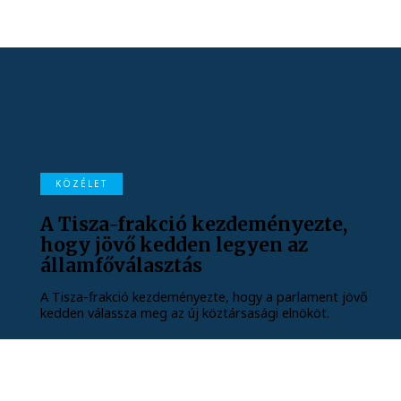
KÖZÉLET
A Tisza-frakció kezdeményezte,
hogy jövő kedden legyen az
államfőválasztás
A Tisza-frakció kezdeményezte, hogy a parlament jövő
kedden válassza meg az új köztársasági elnököt.