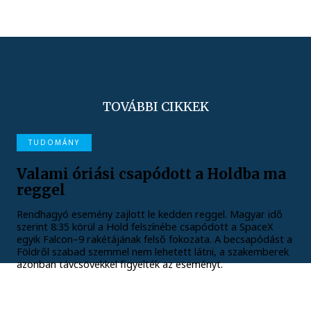
TOVÁBBI CIKKEK
TUDOMÁNY
Valami óriási csapódott a Holdba ma
reggel
Rendhagyó esemény zajlott le kedden reggel. Magyar idő
szerint 8:35 körül a Hold felszínébe csapódott a SpaceX
egyik Falcon–9 rakétájának felső fokozata. A becsapódást a
Földről szabad szemmel nem lehetett látni, a szakemberek
azonban távcsövekkel figyelték az eseményt.