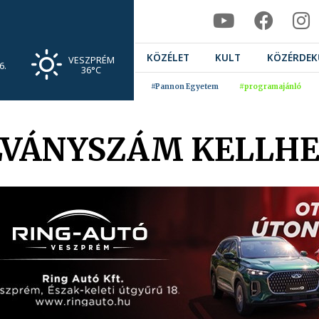
KÖZÉLET
KULT
KÖZÉRDEK
VESZPRÉM
6.
36°C
#Pannon Egyetem
#programajánló
LVÁNYSZÁM KELLHE