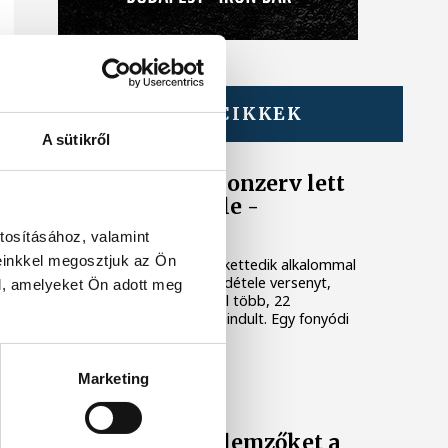
TOVÁBBI CIKKEK
BALATON
A sütikről
Egy furcsa halkonzerv lett
az Év Strandétele -
mutatjuk!
tosításához, valamint
einkkel megosztjuk az Ön
A Balatoni Kör idén tizenkettedik alkalommal
hirdette meg az év strandétele versenyt,
l, amelyeket Ön adott meg
amelyre minden eddiginél több, 22
vendéglátóhely 44 étellel indult. Egy fonyódi
hely nyert...
Marketing
KÖZÉLET
Meglepték az elemzőket a