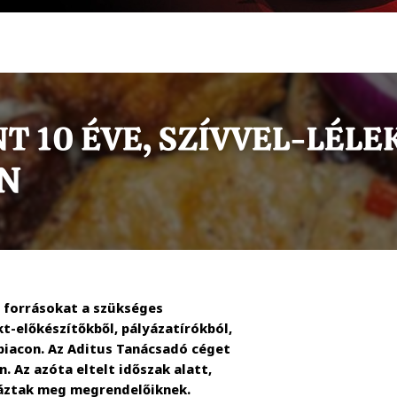
a forrásokat a szükséges
t-előkészítőkből, pályázatírókból,
piacon. Az Aditus Tanácsadó céget
 Az azóta eltelt időszak alatt,
lyáztak meg megrendelőiknek.