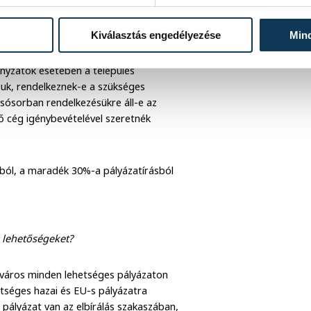
ndszernek és a sikernek, amit a
gbízási szerződést sem bontottak fel,
Kiválasztás engedélyezése
Min
setben leülünk a leendő partnerrel,
rról, mi az, ami reálisan
nyzatok esetében a település
ásuk, rendelkeznek-e a szükséges
lsósorban rendelkezésükre áll-e az
ő cég igénybevételével szeretnék
ból, a maradék 30%-a pályázatírásból
 lehetőségeket?
 város minden lehetséges pályázaton
etséges hazai és EU-s pályázatra
 pályázat van az elbírálás szakaszában,