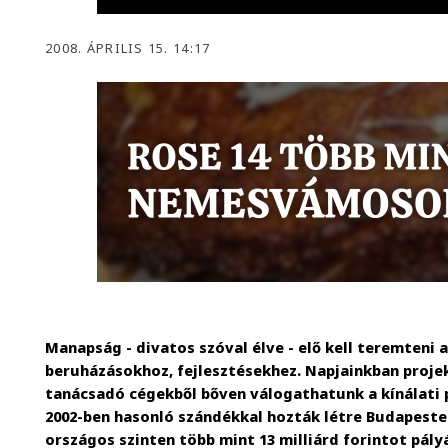
2008. ÁPRILIS 15. 14:17
Manapság - divatos szóval élve - elő kell teremteni 
beruházásokhoz, fejlesztésekhez. Napjainkban projek
tanácsadó cégekből bőven válogathatunk a kínálati 
2002-ben hasonló szándékkal hozták létre Budapesten.
országos szinten több mint 13 milliárd forintot pá