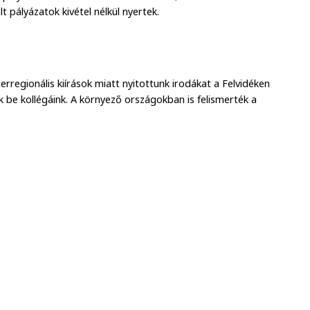
t pályázatok kivétel nélkül nyertek.
erregionális kiírások miatt nyitottunk irodákat a Felvidéken
k be kollégáink. A környező országokban is felismerték a