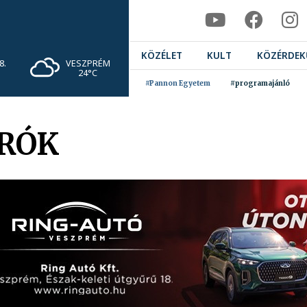
KÖZÉLET
KULT
KÖZÉRDEK
VESZPRÉM
8.
24°C
#Pannon Egyetem
#programajánló
ÍRÓK