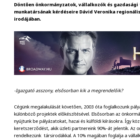
Döntően önkormányzatok, vállalkozók és gazdasági 
munkatársának kérdéseire Dávid Veronika regionális
irodájában.
-Igazgató asszony, elsősorban kik a megrendelőik?
Cégünk megalakulását követően, 2003 óta foglalkozunk pályá
különböző projektek előkészítésével. Elsősorban az önkormá
nyújtunk be pályázatokat, hazai és külföldi kiírásokra. Így 
keretszerződést, akik üzleti partnereink 90%-át jelentik. Az 
rendelkezünk
társirodákkal. A 10% magában foglalja a válla