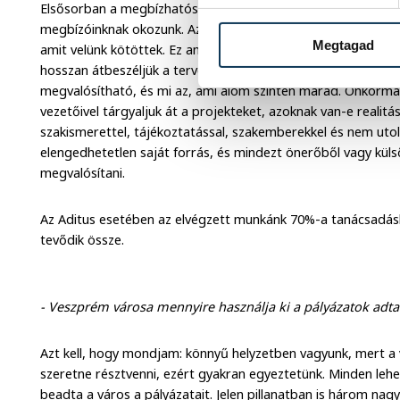
Elsősorban a megbízhatóságnak, a korrekt üzleti kapcsolatre
megbízóinknak okozunk. Az elmúlt hat évben egyetlenegy me
Megtagad
amit velünk kötöttek. Ez annak is köszönhető, hogy minden e
hosszan átbeszéljük a terveket, elképzeléseket. Egyeztetünk a
megvalósítható, és mi az, ami álom szinten marad. Önkormá
vezetőivel tárgyaljuk át a projekteket, azoknak van-e realit
szakismerettel, tájékoztatással, szakemberekkel és nem uto
elengedhetetlen saját forrás, és mindezt önerőből vagy küls
megvalósítani.
Az Aditus esetében az elvégzett munkánk 70%-a tanácsadás
tevődik össze.
- Veszprém városa mennyire használja ki a pályázatok adta
Azt kell, hogy mondjam: könnyű helyzetben vagyunk, mert a
szeretne résztvenni, ezért gyakran egyeztetünk. Minden leh
beadta a város a pályázatait. Jelen pillanatban is három nagy