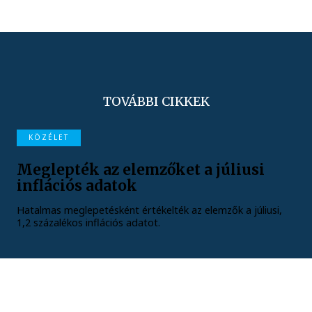
TOVÁBBI CIKKEK
KÖZÉLET
Meglepték az elemzőket a júliusi
inflációs adatok
Hatalmas meglepetésként értékelték az elemzők a júliusi,
1,2 százalékos inflációs adatot.