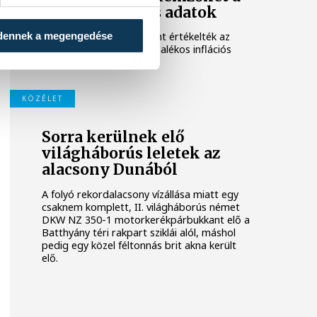
júliusi inflációs adatok
dennek a megengedése
Hatalmas meglepetésként értékelték az
elemzők a júliusi, 1,2 százalékos inflációs
adatot.
KÖZÉLET
Sorra kerülnek elő
világháborús leletek az
alacsony Dunából
A folyó rekordalacsony vízállása miatt egy
csaknem komplett, II. világháborús német
DKW NZ 350-1 motorkerékpárbukkant elő a
Batthyány téri rakpart sziklái alól, máshol
pedig egy közel féltonnás brit akna került
elő.