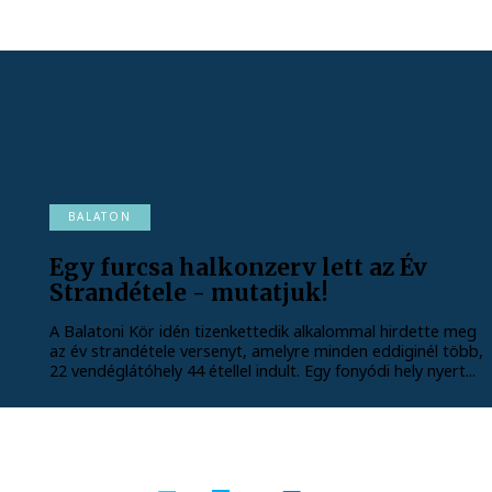
BALATON
Egy furcsa halkonzerv lett az Év
Strandétele - mutatjuk!
A Balatoni Kör idén tizenkettedik alkalommal hirdette meg
az év strandétele versenyt, amelyre minden eddiginél több,
22 vendéglátóhely 44 étellel indult. Egy fonyódi hely nyert...