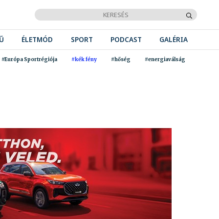
Ű
ÉLETMÓD
SPORT
PODCAST
GALÉRIA
#Európa Sportrégiója
#kék fény
#hőség
#energiaválság