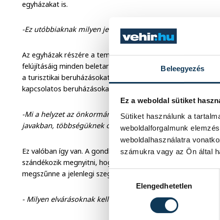
egyházakat is.
-Ez utóbbiaknak milyen jellegű pályázatokat készítenek?
Az egyházak részére a templomfelújítástól kezdve az intézm
felújításáig minden beletartozik. A gazdasági társaságok és
Beleegyezés
a turisztikai beruházásokat, mint pl. a wellness szállodákka
kapcsolatos beruházásokat.
Ez a weboldal sütiket haszn
-Mi a helyzet az önkormányzatok esetében? Köztudott, ho
Sütiket használunk a tartal
javakban, többségüknek olykor a közüzemi számlák kifizeté
weboldalforgalmunk elemzésé
weboldalhasználatra vonatko
Ez valóban így van. A gondban lévő települések számára a k
számukra vagy az Ön által ha
szándékozik megnyitni, hogy legalább a szükséges önrészt fi
megszűnne a jelenlegi szegregáció.
Hozzájárulás kiválasztása
Elengedhetetlen
- Milyen elvárásoknak kell megfelelniük?