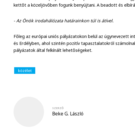
kettőt a közeljövőben fogunk benyújtani. A beadott és elbírál
- Az Önök irodahálózata határainkon túl is átível.
Főleg az európai uniós pályázatokon belül az úgynevezett int
és Erdélyben, ahol szintén pozitív tapasztalatokról számolna
pályázatok által felkínált lehetőségeket.
közélet
SZERZŐ
Beke G. László