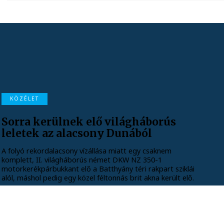
KÖZÉLET
Sorra kerülnek elő világháborús
leletek az alacsony Dunából
A folyó rekordalacsony vízállása miatt egy csaknem
komplett, II. világháborús német DKW NZ 350-1
motorkerékpárbukkant elő a Batthyány téri rakpart sziklái
alól, máshol pedig egy közel féltonnás brit akna került elő.