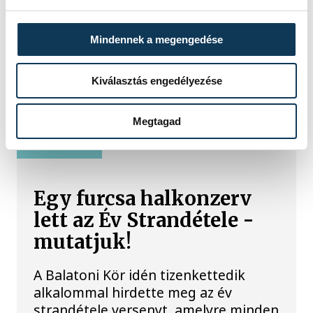
parlamenti frakciója
Mindennek a megengedése
Baka Andrást, a Legfelsőbb Bíróság
korábbi elnökét jelöli köztársasági
elnöknek a Tisza párt parlamenti
Kiválasztás engedélyezése
frakciója.
Megtagad
BALATON
Egy furcsa halkonzerv
lett az Év Strandétele -
mutatjuk!
A Balatoni Kör idén tizenkettedik
alkalommal hirdette meg az év
strandétele versenyt, amelyre minden