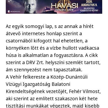
Az egyik somogyi lap, s az annak a hírét
átvevő internetes honlap szerint a
csatornából kifogott hal ehetetlen, a
környéken lőtt és a vízbe hullott vadkacsa
húsa is alkalmatlan a fogyasztásra. A cikk
szerint a DRV Zrt. helyszíni szemlét tartott,
ám szennyezést nem tapasztaltak.
A Vehír felkereste a Közép-Dunántúli
Vízügyi Igazgatóság Balatoni
Kirendeltségének vezetőjét, Fehér Vilmost,
aki szerint az említett szakaszon két hete
tisztítási munkákat végeztek, majd kisebb