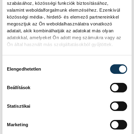
szabásához, közösségi funkciók biztosításához,
valamint weboldalforgalmunk elemzéséhez. Ezenkívül
közösségi média-, hirdető- és elemező partnereinkkel
megosztjuk az Ön weboldalhasználatra vonatkozó
adatait, akik kombinálhatják az adatokat más olyan
adatokkal, amelyeket Ön adott meg számukra vagy az
Ön által használt más szolgáltatásokból gyűjtöttek.
Hozzájárulás kiválasztása
Elengedhetetlen
Beállítások
TOVÁBBI CIKKEK
KÖZÉLET
Statisztikai
Baka Andrást jelöli
Marketing
államfőnek a Tisza