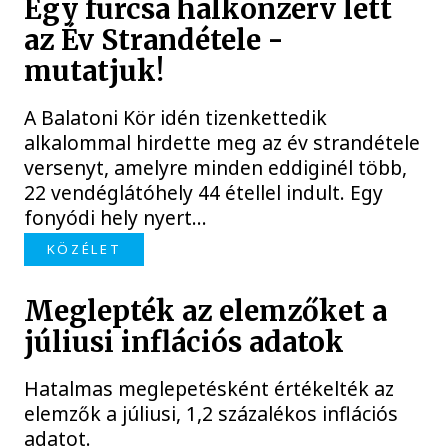
Egy furcsa halkonzerv lett
az Év Strandétele -
mutatjuk!
A Balatoni Kör idén tizenkettedik
alkalommal hirdette meg az év strandétele
versenyt, amelyre minden eddiginél több,
22 vendéglátóhely 44 étellel indult. Egy
fonyódi hely nyert...
KÖZÉLET
Meglepték az elemzőket a
júliusi inflációs adatok
Hatalmas meglepetésként értékelték az
elemzők a júliusi, 1,2 százalékos inflációs
adatot.