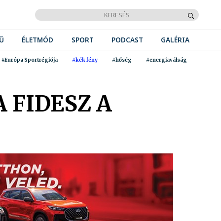
Ű
ÉLETMÓD
SPORT
PODCAST
GALÉRIA
#Európa Sportrégiója
#kék fény
#hőség
#energiaválság
 FIDESZ A