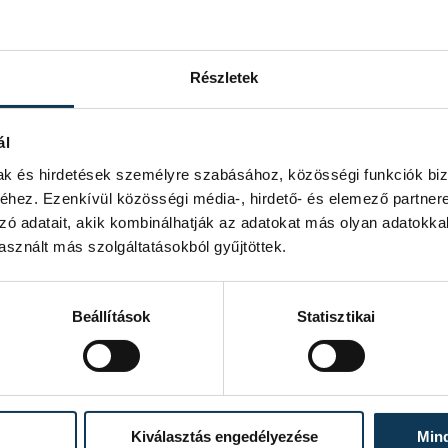
Részletek
ál
mak és hirdetések személyre szabásához, közösségi funkciók biz
hez. Ezenkívül közösségi média-, hirdető- és elemező partner
zó adatait, akik kombinálhatják az adatokat más olyan adatokka
sznált más szolgáltatásokból gyűjtöttek.
Beállítások
Statisztikai
Kiválasztás engedélyezése
Min