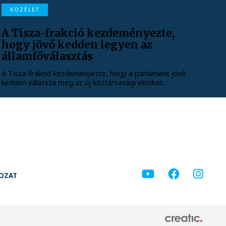
KÖZÉLET
A Tisza-frakció kezdeményezte,
hogy jövő kedden legyen az
államfőválasztás
A Tisza-frakció kezdeményezte, hogy a parlament jövő
kedden válassza meg az új köztársasági elnököt.
KOZAT