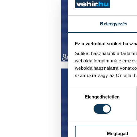
Beleegyezés
Ez a weboldal sütiket haszn
Sütiket használunk a tartal
weboldalforgalmunk elemzésé
weboldalhasználatra vonatko
számukra vagy az Ön által ha
Hozzájárulás kiválasztása
Elengedhetetlen
Megtagad