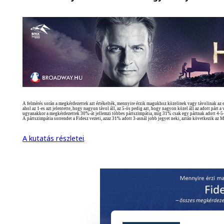
A felmérés során a megkérdezettek azt értékelték, mennyire érzik magukhoz közelinek vagy távolinak az e
ahol az 1-es azt jelentette, hogy nagyon távol áll, az 5-ös pedig azt, hogy nagyon közel áll az adott pár
ugyanakkor a megkérdezettek 30%-át jellemzi többes pártszimpátia, míg 31% csak egy pártnak adott 4-5-
A pártszimpátia sorrendet a Fidesz vezeti, azaz 31% adott 3-asnál jobb jegyet neki, aztán következik a
A kutatás részletei
.