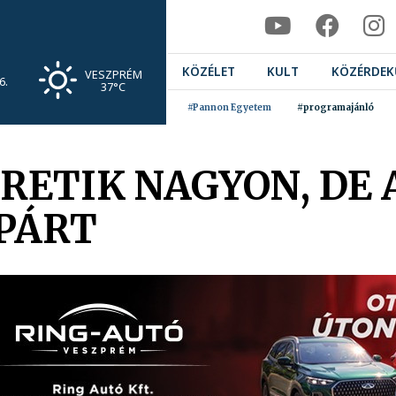
KÖZÉLET
KULT
KÖZÉRDEK
VESZPRÉM
6.
37°C
#Pannon Egyetem
#programajánló
RETIK NAGYON, DE A
PÁRT