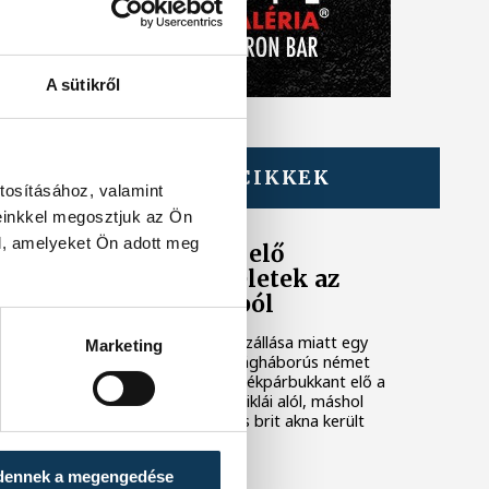
A sütikről
TOVÁBBI CIKKEK
tosításához, valamint
KÖZÉLET
einkkel megosztjuk az Ön
l, amelyeket Ön adott meg
Sorra kerülnek elő
világháborús leletek az
alacsony Dunából
A folyó rekordalacsony vízállása miatt egy
Marketing
csaknem komplett, II. világháborús német
DKW NZ 350-1 motorkerékpárbukkant elő a
Batthyány téri rakpart sziklái alól, máshol
pedig egy közel féltonnás brit akna került
elő.
dennek a megengedése