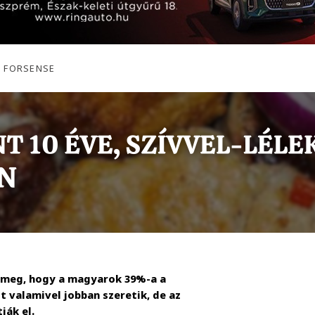
, FORSENSE
a meg, hogy a magyarok 39%-a a
t valamivel jobban szeretik, de az
ják el.