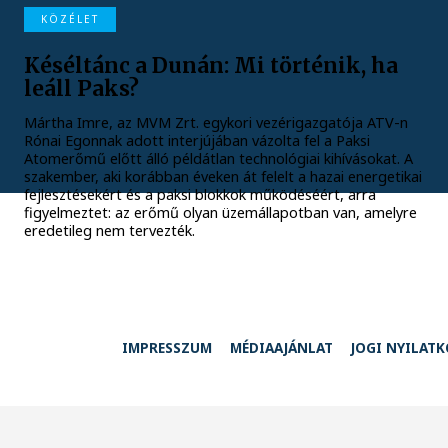
KÖZÉLET
Késéltánc a Dunán: Mi történik, ha
leáll Paks?
Mártha Imre, az MVM Zrt. egykori vezérigazgatója ATV-n
Rónai Egonnak adott interjújában vázolta fel a Paksi
Atomerőmű előtt álló példátlan technológiai kihívásokat. A
szakember, aki korábban éveken át felelt a hazai energetikai
fejlesztésekért és a paksi blokkok működéséért, arra
figyelmeztet: az erőmű olyan üzemállapotban van, amelyre
eredetileg nem tervezték.
IMPRESSZUM
MÉDIAAJÁNLAT
JOGI NYILAT