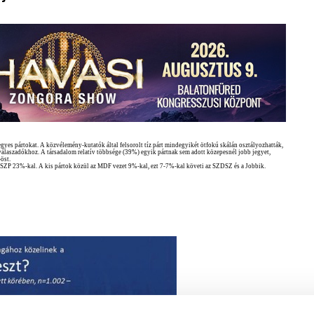
gyes pártokat. A közvélemény-kutatók által felsorolt tíz párt mindegyikét ötfokú skálán osztályozhatták,
t a válaszadókhoz. A társadalom relatív többsége (39%) egyik pártnak sem adott közepesnél jobb jegyet,
öst.
z MSZP 23%-kal. A kis pártok közül az MDF vezet 9%-kal, ezt 7-7%-kal követi az SZDSZ és a Jobbik.