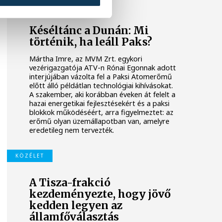
KÖZÉLET
Késéltánc a Dunán: Mi
történik, ha leáll Paks?
Mártha Imre, az MVM Zrt. egykori
vezérigazgatója ATV-n Rónai Egonnak adott
interjújában vázolta fel a Paksi Atomerőmű
előtt álló példátlan technológiai kihívásokat.
A szakember, aki korábban éveken át felelt a
hazai energetikai fejlesztésekért és a paksi
blokkok működéséért, arra figyelmeztet: az
erőmű olyan üzemállapotban van, amelyre
eredetileg nem tervezték.
KÖZÉLET
A Tisza-frakció
kezdeményezte, hogy jövő
kedden legyen az
államfőválasztás