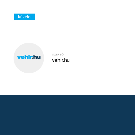
közélet
SZERZŐ
vehir.hu