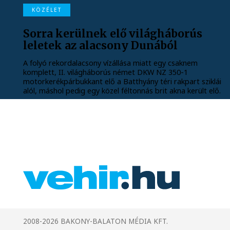
KÖZÉLET
Sorra kerülnek elő világháborús
leletek az alacsony Dunából
A folyó rekordalacsony vízállása miatt egy csaknem
komplett, II. világháborús német DKW NZ 350-1
motorkerékpárbukkant elő a Batthyány téri rakpart sziklái
alól, máshol pedig egy közel féltonnás brit akna került elő.
2008-2026 BAKONY-BALATON MÉDIA KFT.