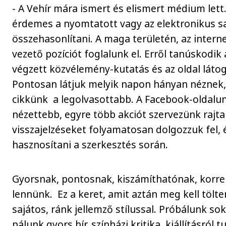
- A Vehír mára ismert és elismert médium let
érdemes a nyomtatott vagy az elektronikus sa
összehasonlítani. A maga területén, az inte
vezető pozíciót foglalunk el. Erről tanúskodik 
végzett közvélemény-kutatás és az oldal látog
Pontosan látjuk melyik napon hányan néznek,
cikkünk a legolvasottabb. A Facebook-oldalun
nézettebb, egyre több akciót szervezünk rajta 
visszajelzéseket folyamatosan dolgozzuk fel,
hasznosítani a szerkesztés során.
Gyorsnak, pontosnak, kiszámíthatónak, korre
lennünk. Ez a keret, amit aztán meg kell tölt
sajátos, ránk jellemző stílussal. Próbálunk so
nálunk gyors hír, színházi kritika, kiállításról 