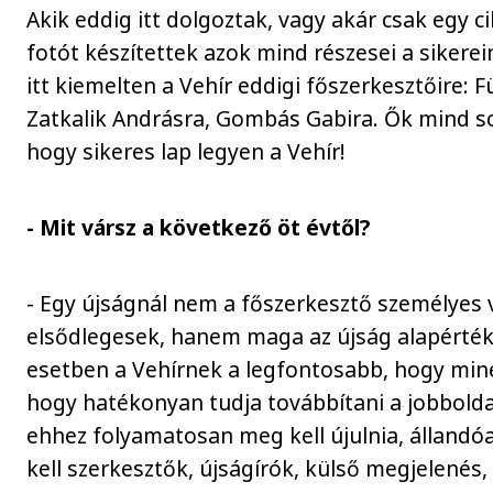
Akik eddig itt dolgoztak, vagy akár csak egy ci
fotót készítettek azok mind részesei a siker
itt kiemelten a Vehír eddigi főszerkesztőire: 
Zatkalik Andrásra, Gombás Gabira. Ők mind so
hogy sikeres lap legyen a Vehír!
- Mit vársz a következő öt évtől?
- Egy újságnál nem a főszerkesztő személyes 
elsődlegesek, hanem maga az újság alapértékei
esetben a Vehírnek a legfontosabb, hogy min
hogy hatékonyan tudja továbbítani a jobboldal
ehhez folyamatosan meg kell újulnia, állandóan
kell szerkesztők, újságírók, külső megjelenés,