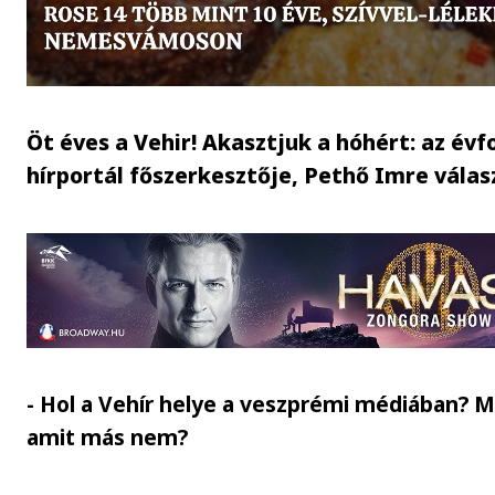
Öt éves a Vehir! Akasztjuk a hóhért: az évf
hírportál főszerkesztője, Pethő Imre válas
- Hol a Vehír helye a veszprémi médiában? M
amit más nem?