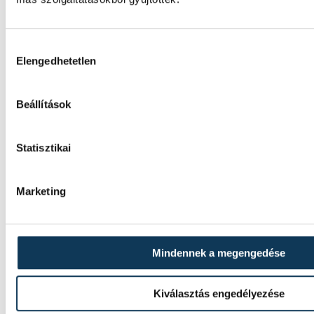
Hozzájárulás kiválasztása
Elengedhetetlen
Beállítások
TOVÁBBI CIKKE
Statisztikai
KÖZÉLET
Marketing
A Tisza-frakció kezdeménye
jövő kedden legyen az állam
Mindennek a megengedése
A Tisza-frakció kezdeményezte, hogy a par
kedden válassza meg az új köztársasági el
Kiválasztás engedélyezése