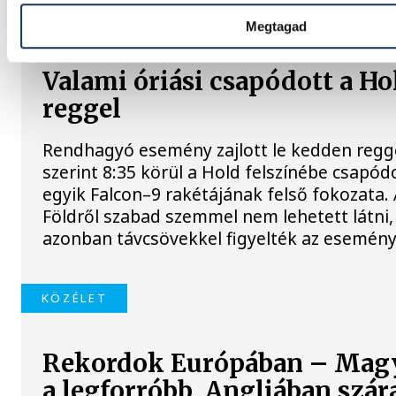
TUDOMÁNY
Megtagad
Valami óriási csapódott a H
reggel
Rendhagyó esemény zajlott le kedden regg
szerint 8:35 körül a Hold felszínébe csapód
egyik Falcon–9 rakétájának felső fokozata.
Földről szabad szemmel nem lehetett látni
azonban távcsövekkel figyelték az esemény
KÖZÉLET
Rekordok Európában – Mag
a legforróbb, Angliában szár