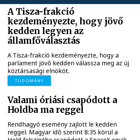
A Tisza-frakció
kezdeményezte, hogy jövő
kedden legyen az
államfőválasztás
A Tisza-frakció kezdeményezte, hogy a
parlament jövő kedden válassza meg az új
köztársasági elnököt.
TUDOMÁNY
Valami óriási csapódott a
Holdba ma reggel
Rendhagyó esemény zajlott le kedden
reggel. Magyar idő szerint 8:35 körül a
Hold felszínébe csapódott a SpaceX egyik