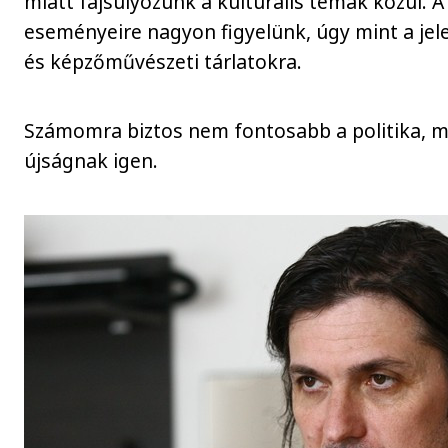
miatt fajsúlyozunk a kulturális témák közül. A
eseményeire nagyon figyelünk, úgy mint a j
és képzőművészeti tárlatokra.
Számomra biztos nem fontosabb a politika, mi
újságnak igen.