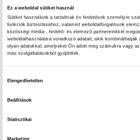
Ez a weboldal sütiket használ
Szigorít a kormány: jönnek 
Sütiket használunk a tartalmak és hirdetések személyre sz
áramkorlátozások
funkciók biztosításához, valamint weboldalforgalmunk elem
közösségi média-, hirdető- és elemező partnereinkkel mego
A Duna drasztikusan apadó vízszintje miatt 
weboldalhasználatra vonatkozó adatait, akik kombinálhatják
ponthoz érkezett a hazai energiaellátás. A 
olyan adatokkal, amelyeket Ön adott meg számukra vagy az 
atomerőmű teljesítménye a negyedére esett
más szolgáltatásokból gyűjtöttek.
kormány minden tartalékot mozgósított és
szigorításokat léptetett életbe. A vasúti teh
Hozzájárulás kiválasztása
korlátozzák a jövő héttől. Összefoglaltuk a
Elengedhetetlen
fejleményeket.
Beállítások
KÖZÉLET
Statisztikai
Új szuperhivatal és államfőc
augusztusig
Marketing