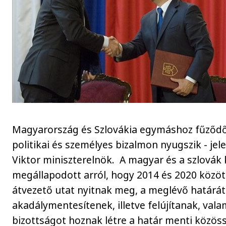
Magyarország és Szlovákia egymáshoz fűződő
politikai és személyes bizalmon nyugszik - jel
Viktor miniszterelnök. A magyar és a szlová
megállapodott arról, hogy 2014 és 2020 közöt
átvezető utat nyitnak meg, a meglévő határát
akadálymentesítenek, illetve felújítanak, val
bizottságot hoznak létre a határ menti közös