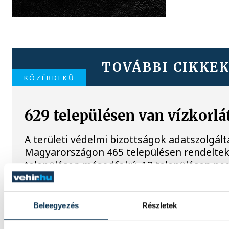
TOVÁBBI CIKKE
KÖZÉRDEKŰ
629 településen van vízkorlá
A területi védelmi bizottságok adatszolgált
Magyarországon 465 településen rendeltek 
településen másodfokú, 13 településen p
vízkorlátozást.
Beleegyezés
Részletek
ENERGIAVÁLSÁG