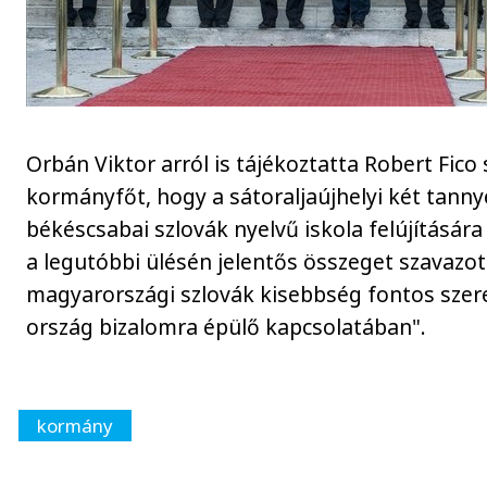
Orbán Viktor arról is tájékoztatta Robert Fico
kormányfőt, hogy a sátoraljaújhelyi két tanny
békéscsabai szlovák nyelvű iskola felújításá
a legutóbbi ülésén jelentős összeget szavazot
magyarországi szlovák kisebbség fontos szere
ország bizalomra épülő kapcsolatában".
kormány