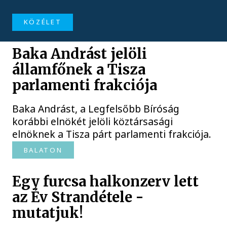
KÖZÉLET
Baka Andrást jelöli
államfőnek a Tisza
parlamenti frakciója
Baka Andrást, a Legfelsőbb Bíróság
korábbi elnökét jelöli köztársasági
elnöknek a Tisza párt parlamenti frakciója.
BALATON
Egy furcsa halkonzerv lett
az Év Strandétele -
mutatjuk!