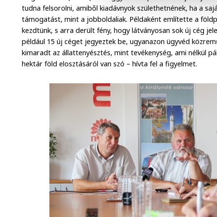
tudna felsorolni, amiből kiadávnyok születhetnének, ha a saját
támogatást, mint a jobboldaliak. Példaként említette a föl
kezdtünk, s arra derült fény, hogy látványosan sok új cég je
például 15 új céget jegyeztek be, ugyanazon ügyvéd közrem
kimaradt az állattenyésztés, mint tevékenység, ami nélkül pá
hektár föld elosztásáról van szó – hívta fel a figyelmet.