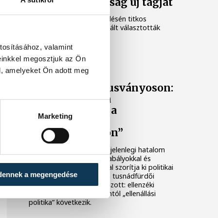
Alkotmánybíróság új tagját
Az Országgyűlés hétfői ülésén titkos
szavazással Sonnevend Pált választották
meg alkotmánybírónak.
tosításához, valamint
einkkel megosztjuk az Ön
TUSVÁNYOS
l, amelyeket Ön adott meg
Orbán Viktor Tusványoson:
„Felszámolják a
demokráciát és a
Marketing
jogállamot
Magyarországon”
A Fidesz elnöke szerint a jelenlegi hatalom
személyre szabott jogszabályokkal és
alkotmánymódosításokkal szorítja ki politikai
dennek a megengedése
ellenfeleit. Orbán Viktor a tusnádfürdői
beszédében úgy fogalmazott: ellenzéki
politizálás helyett mostantól „ellenállási
politika” következik.