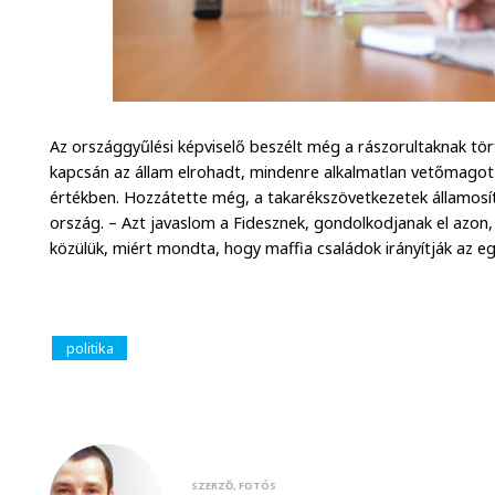
Az országgyűlési képviselő beszélt még a rászorultaknak tör
kapcsán az állam elrohadt, mindenre alkalmatlan vetőmagot v
értékben. Hozzátette még, a takarékszövetkezetek államosít
ország. – Azt javaslom a Fidesznek, gondolkodjanak el azon, m
közülük, miért mondta, hogy maffia családok irányítják az 
politika
SZERZŐ, FOTÓS