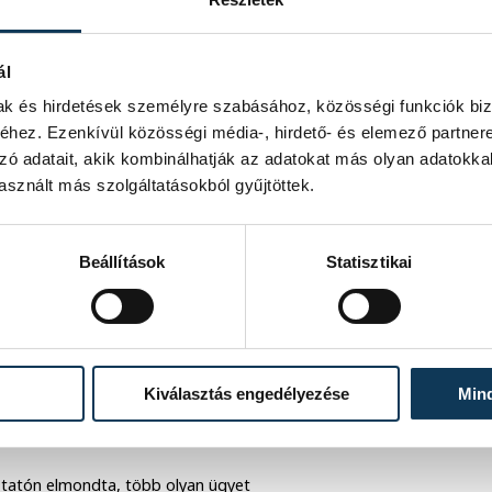
ál
mak és hirdetések személyre szabásához, közösségi funkciók biz
hez. Ezenkívül közösségi média-, hirdető- és elemező partner
zó adatait, akik kombinálhatják az adatokat más olyan adatokka
sznált más szolgáltatásokból gyűjtöttek.
Beállítások
Statisztikai
Kiválasztás engedélyezése
Min
ztatón elmondta, több olyan ügyet