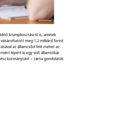
ténő krumpliosztásról is, aminek
ásároltatott meg 1,2 milliárd forint
ásával az államcsőd felé mehet az
iért lépett ki egy volt államtitkár
egész kormányzást – zárta gondolatát.