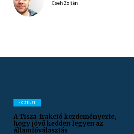
Cseh Zoltán
KÖZÉLET
A Tisza-frakció kezdeményezte,
hogy jövő kedden legyen az
államfőválasztás