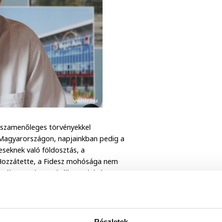
isszamenőleges törvényekkel
 Magyarországon, napjainkban pedig a
eseknek való földosztás, a
. Hozzátette, a Fidesz mohósága nem
arékszövetkezetek államosítására
öztársasági elnök egy pillanatra
latot ismerve véghezviszik a tervüket.
yelmet. A Fidesz “narancsköztársaságot”
Részletek