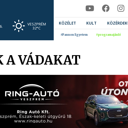
KÖZÉLET
KULT
KÖZÉRDEK
VESZPRÉM
6.
32°C
#Pannon Egyetem
#programajánló
K A VÁDAKAT