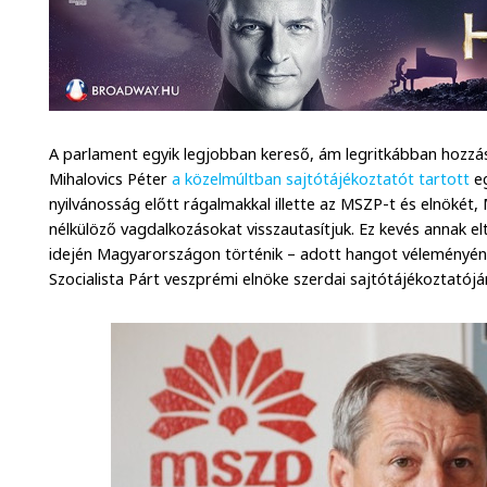
A parlament egyik legjobban kereső, ám legritkábban hozzás
Mihalovics Péter
a közelmúltban sajtótájékoztatót tartott
e
nyilvánosság előtt rágalmakkal illette az MSZP-t és elnökét,
nélkülöző vagdalkozásokat visszautasítjuk. Ez kevés annak e
idején Magyarországon történik – adott hangot véleményé
Szocialista Párt veszprémi elnöke szerdai sajtótájékoztatójá