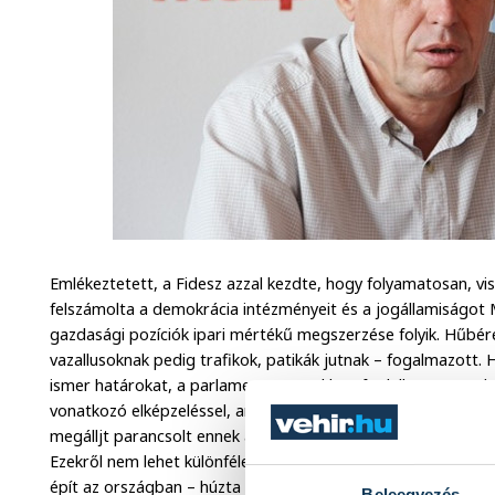
Emlékeztetett, a Fidesz azzal kezdte, hogy folyamatosan, v
felszámolta a demokrácia intézményeit és a jogállamiságot
gazdasági pozíciók ipari mértékű megszerzése folyik. Hűbér
vazallusoknak pedig trafikok, patikák jutnak – fogalmazott
ismer határokat, a parlament a napokban foglalkozott a tak
vonatkozó elképzeléssel, ami gyakorlatilag einstandolás. A k
megálljt parancsolt ennek a szándéknak, de az eddigi gyakor
Ezekről nem lehet különféle vádaskodásokkal elterelni a fig
épít az országban – húzta alá.
Beleegyezés