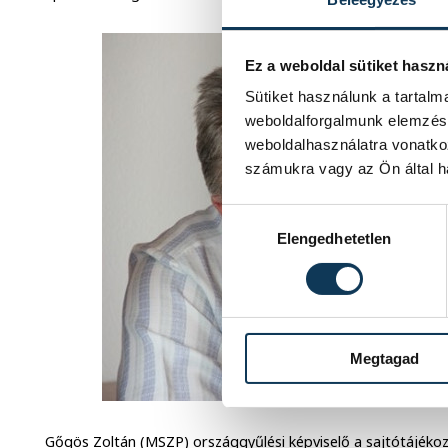
Ez a weboldal sütiket haszn
Sütiket használunk a tartal
weboldalforgalmunk elemzésé
weboldalhasználatra vonatko
számukra vagy az Ön által ha
Hozzájárulás kiválasztása
Elengedhetetlen
Megtagad
Gőgös Zoltán (MSZP) országgyűlési képviselő a sajtótájéko