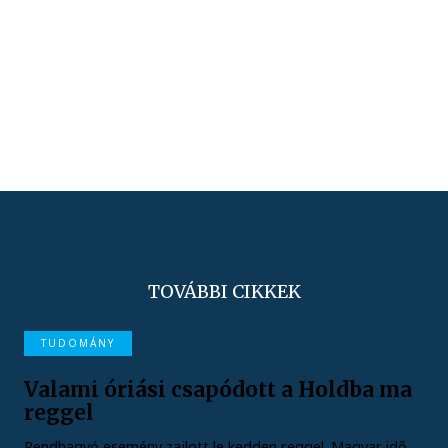
TOVÁBBI CIKKEK
TUDOMÁNY
Valami óriási csapódott a Holdba ma
reggel
Rendhagyó esemény zajlott le kedden reggel. Magyar idő