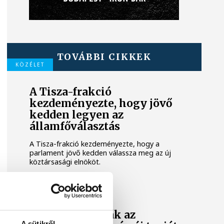
TOVÁBBI CIKKEK
KÖZÉLET
A Tisza-frakció
kezdeményezte, hogy jövő
kedden legyen az
államfőválasztás
A Tisza-frakció kezdeményezte, hogy a
parlament jövő kedden válassza meg az új
köztársasági elnököt.
KÖZÉLET
Megválasztották az
A sütikről