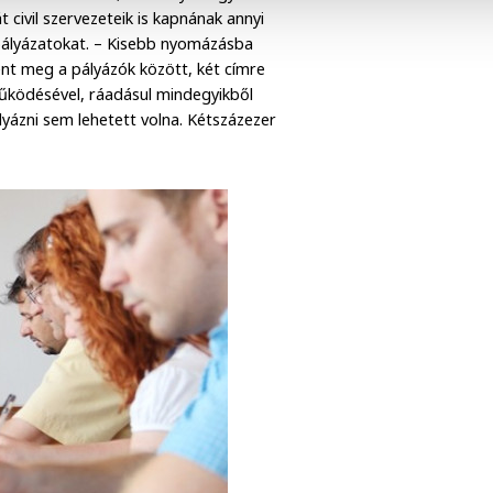
 civil szervezeteik is kapnának annyi
dpályázatokat. – Kisebb nyomázásba
lent meg a pályázók között, két címre
űködésével, ráadásul mindegyikből
lyázni sem lehetett volna. Kétszázezer