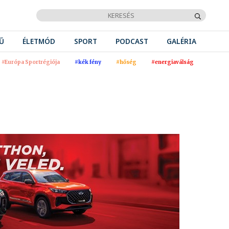
Ű
ÉLETMÓD
SPORT
PODCAST
GALÉRIA
#Európa Sportrégiója
#kék fény
#hőség
#energiaválság