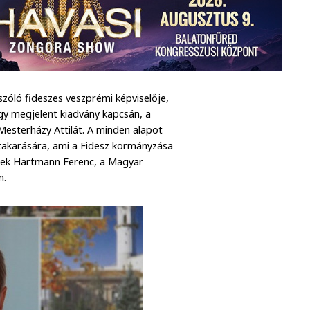
zóló fideszes veszprémi képviselője,
gy megjelent kiadvány kapcsán, a
 Mesterházy Attilát. A minden alapot
ltakarására, ami a Fidesz kormányzása
nek Hartmann Ferenc, a Magyar
n.